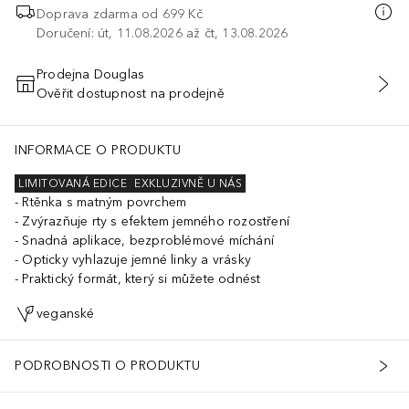
Doprava zdarma od
699 Kč
Doručení: út, 11.08.2026 až čt, 13.08.2026
Prodejna Douglas
Ověřit dostupnost na prodejně
PŘIDAT DO KOŠÍKU
INFORMACE O PRODUKTU
LIMITOVANÁ EDICE
EXKLUZIVNĚ U NÁS
Rtěnka s matným povrchem
Zvýrazňuje rty s efektem jemného rozostření
Snadná aplikace, bezproblémové míchání
Opticky vyhlazuje jemné linky a vrásky
Praktický formát, který si můžete odnést
veganské
PODROBNOSTI O PRODUKTU