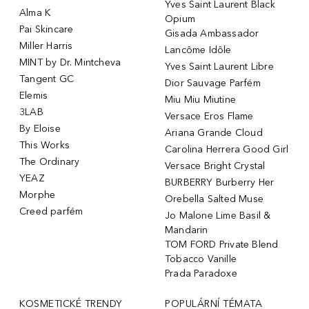
Yves Saint Laurent Black
Alma K
Opium
Pai Skincare
Gisada Ambassador
Miller Harris
Lancôme Idôle
MINT by Dr. Mintcheva
Yves Saint Laurent Libre
Tangent GC
Dior Sauvage Parfém
Elemis
Miu Miu Miutine
3LAB
Versace Eros Flame
By Eloise
Ariana Grande Cloud
This Works
Carolina Herrera Good Girl
The Ordinary
Versace Bright Crystal
YEAZ
BURBERRY Burberry Her
Morphe
Orebella Salted Muse
Creed parfém
Jo Malone Lime Basil &
Mandarin
TOM FORD Private Blend
Tobacco Vanille
Prada Paradoxe
KOSMETICKÉ TRENDY
POPULÁRNÍ TÉMATA