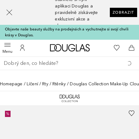
[navigation.slideout.screenreader]
aplikaci Douglas a
pravidelně získávejte
ZOBRAZIT
exkluzivní akce a
slevy
Objevte naše beauty služby na prodejnách a vychutnejte si svojí chvíli
krásy v Douglas.
Domů
K mému se
Otevřít menu
K mému účtu
Do 
Menu
Vraťte se
Proveďte vyhledávání
Homepage
Líčení
Rty
Rtěnky
Douglas Collection Make-Up Clou
%