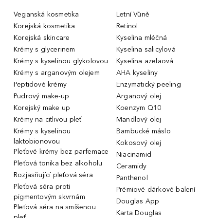
Veganská kosmetika
Letní Vůně
Korejská kosmetika
Retinol
Korejská skincare
Kyselina mléčná
Krémy s glycerinem
Kyselina salicylová
Krémy s kyselinou glykolovou
Kyselina azelaová
Krémy s arganovým olejem
AHA kyseliny
Peptidové krémy
Enzymatický peeling
Pudrový make-up
Arganový olej
Korejský make up
Koenzym Q10
Krémy na citlivou pleť
Mandlový olej
Krémy s kyselinou
Bambucké máslo
laktobionovou
Kokosový olej
Pleťové krémy bez parfemace
Niacinamid
Pleťová tonika bez alkoholu
Ceramidy
Rozjasňující pleťová séra
Panthenol
Pleťová séra proti
Prémiové dárkové balení
pigmentovým skvrnám
Douglas App
Pleťová séra na smíšenou
Karta Douglas
pleť