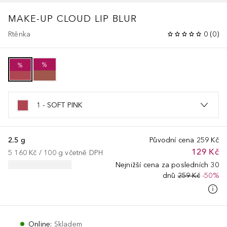
MAKE-UP
CLOUD LIP BLUR
Rtěnka
0
(
0
)
%
%
1 - SOFT PINK
2.5 g
Původní cena
259 Kč
129 Kč
5 160 Kč
 / 
100
g
včetně DPH
Nejnižší cena za posledních 30
dnů
259 Kč
-50%
Online
:
Skladem