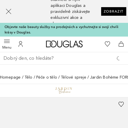
[navigation.slideout.screenreader]
aplikaci Douglas a
pravidelně získávejte
ZOBRAZIT
exkluzivní akce a
slevy
Objevte naše beauty služby na prodejnách a vychutnejte si svojí chvíli
krásy v Douglas.
Domů
K mému se
Otevřít menu
K mému účtu
Do 
Menu
Vraťte se
Proveďte vyhledávání
Homepage
Tělo
Péče o tělo
Tělové spreje
Jardin Bohème FOR