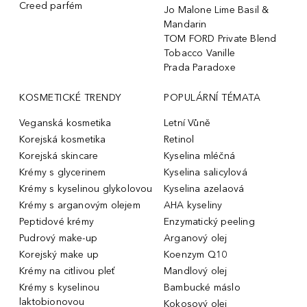
Creed parfém
Jo Malone Lime Basil &
Mandarin
TOM FORD Private Blend
Tobacco Vanille
Prada Paradoxe
KOSMETICKÉ TRENDY
POPULÁRNÍ TÉMATA
Veganská kosmetika
Letní Vůně
Korejská kosmetika
Retinol
Korejská skincare
Kyselina mléčná
Krémy s glycerinem
Kyselina salicylová
Krémy s kyselinou glykolovou
Kyselina azelaová
Krémy s arganovým olejem
AHA kyseliny
Peptidové krémy
Enzymatický peeling
Pudrový make-up
Arganový olej
Korejský make up
Koenzym Q10
Krémy na citlivou pleť
Mandlový olej
Krémy s kyselinou
Bambucké máslo
laktobionovou
Kokosový olej