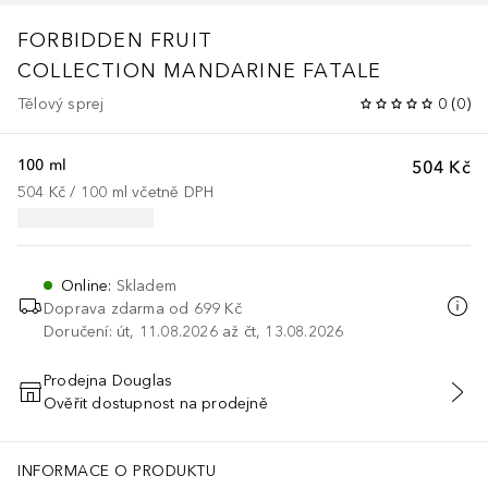
FORBIDDEN FRUIT
COLLECTION
MANDARINE FATALE
Tělový sprej
0
(
0
)
100 ml
504 Kč
504 Kč
 / 
100
ml
včetně DPH
Online
:
Skladem
Doprava zdarma od
699 Kč
Doručení: út, 11.08.2026 až čt, 13.08.2026
Prodejna Douglas
Ověřit dostupnost na prodejně
PŘIDAT DO KOŠÍKU
INFORMACE O PRODUKTU