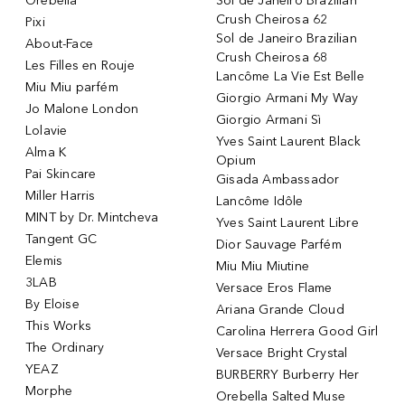
Orebella
Sol de Janeiro Brazilian
Crush Cheirosa 62
Pixi
Sol de Janeiro Brazilian
About-Face
Crush Cheirosa 68
Les Filles en Rouje
Lancôme La Vie Est Belle
Miu Miu parfém
Giorgio Armani My Way
Jo Malone London
Giorgio Armani Sì
Lolavie
Yves Saint Laurent Black
Alma K
Opium
Pai Skincare
Gisada Ambassador
Miller Harris
Lancôme Idôle
MINT by Dr. Mintcheva
Yves Saint Laurent Libre
Tangent GC
Dior Sauvage Parfém
Elemis
Miu Miu Miutine
3LAB
Versace Eros Flame
By Eloise
Ariana Grande Cloud
This Works
Carolina Herrera Good Girl
The Ordinary
Versace Bright Crystal
YEAZ
BURBERRY Burberry Her
Morphe
Orebella Salted Muse