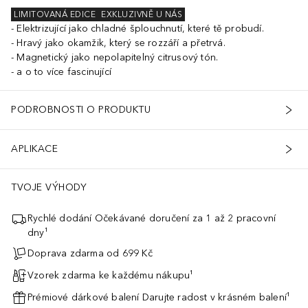
LIMITOVANÁ EDICE
EXKLUZIVNĚ U NÁS
Elektrizující jako chladné šplouchnutí, které tě probudí.
Hravý jako okamžik, který se rozzáří a přetrvá.
Magnetický jako nepolapitelný citrusový tón.
a o to více fascinující
PODROBNOSTI O PRODUKTU
APLIKACE
TVOJE VÝHODY
Rychlé dodání Očekávané doručení za 1 až 2 pracovní
dny¹
Doprava zdarma od 699 Kč
Vzorek zdarma ke každému nákupu¹
Prémiové dárkové balení Darujte radost v krásném balení¹