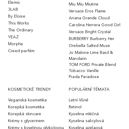
Elemis
Miu Miu Miutine
3LAB
Versace Eros Flame
By Eloise
Ariana Grande Cloud
This Works
Carolina Herrera Good Girl
The Ordinary
Versace Bright Crystal
YEAZ
BURBERRY Burberry Her
Morphe
Orebella Salted Muse
Creed parfém
Jo Malone Lime Basil &
Mandarin
TOM FORD Private Blend
Tobacco Vanille
Prada Paradoxe
KOSMETICKÉ TRENDY
POPULÁRNÍ TÉMATA
Veganská kosmetika
Letní Vůně
Korejská kosmetika
Retinol
Korejská skincare
Kyselina mléčná
Krémy s glycerinem
Kyselina salicylová
Krémy s kyselinou glykolovou
Kyselina azelaová