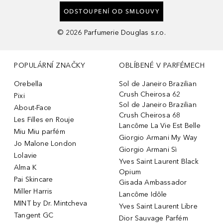
ODSTOUPENÍ OD SMLOUVY
©
2026
Parfumerie Douglas s.r.o.
POPULÁRNÍ ZNAČKY
OBLÍBENÉ V PARFÉMECH
Orebella
Sol de Janeiro Brazilian
Crush Cheirosa 62
Pixi
Sol de Janeiro Brazilian
About-Face
Crush Cheirosa 68
Les Filles en Rouje
Lancôme La Vie Est Belle
Miu Miu parfém
Giorgio Armani My Way
Jo Malone London
Giorgio Armani Sì
Lolavie
Yves Saint Laurent Black
Alma K
Opium
Pai Skincare
Gisada Ambassador
Miller Harris
Lancôme Idôle
MINT by Dr. Mintcheva
Yves Saint Laurent Libre
Tangent GC
Dior Sauvage Parfém