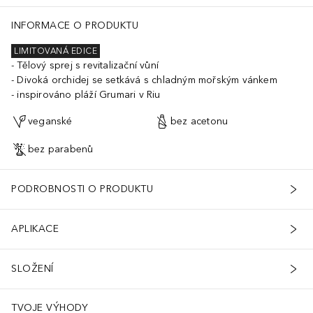
INFORMACE O PRODUKTU
LIMITOVANÁ EDICE
Tělový sprej s revitalizační vůní
Divoká orchidej se setkává s chladným mořským vánkem
inspirováno pláží Grumari v Riu
veganské
bez acetonu
bez parabenů
PODROBNOSTI O PRODUKTU
APLIKACE
SLOŽENÍ
TVOJE VÝHODY