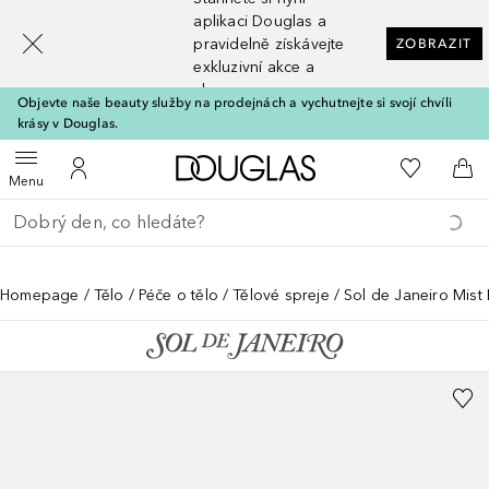
[navigation.slideout.screenreader]
aplikaci Douglas a
pravidelně získávejte
ZOBRAZIT
exkluzivní akce a
slevy
Objevte naše beauty služby na prodejnách a vychutnejte si svojí chvíli
krásy v Douglas.
Domů
K mému se
Otevřít menu
K mému účtu
Do 
Menu
Vraťte se
Proveďte vyhledávání
Homepage
Tělo
Péče o tělo
Tělové spreje
Sol de Janeiro Mist