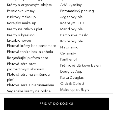
Krémy s arganovým olejem
AHA kyseliny
Peptidové krémy
Enzymatický peeling
Pudrový make-up
Arganový olej
Korejský make up
Koenzym Q10
Krémy na citlivou pleť
Mandlový olej
Krémy s kyselinou
Bambucké máslo
laktobionovou
Kokosový olej
Pleťové krémy bez parfemace
Niacinamid
Pleťová tonika bez alkoholu
Ceramidy
Rozjasňující pleťová séra
Panthenol
Pleťová séra proti
Prémiové dárkové balení
pigmentovým skvrnám
Douglas App
Pleťová séra na smíšenou
Karta Douglas
pleť
Click & Collect
Pleťová séra s niacinamidem
Make-up služby v
Veganské krémy na obličej
parfumeriích Douglas
Miniatury parfémů, cestovní
Služby v prodejnách Douglas
flakony
PŘIDAT DO KOŠÍKU
Kosmetika na rozšířené póry