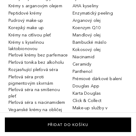
Krémy s arganovým olejem
AHA kyseliny
Peptidové krémy
Enzymatický peeling
Pudrový make-up
Arganový olej
Korejský make up
Koenzym Q10
Krémy na citlivou pleť
Mandlový olej
Krémy s kyselinou
Bambucké máslo
laktobionovou
Kokosový olej
Pleťové krémy bez parfemace
Niacinamid
Pleťová tonika bez alkoholu
Ceramidy
Rozjasňující pleťová séra
Panthenol
Pleťová séra proti
Prémiové dárkové balení
pigmentovým skvrnám
Douglas App
Pleťová séra na smíšenou
Karta Douglas
pleť
Click & Collect
Pleťová séra s niacinamidem
Make-up služby v
Veganské krémy na obličej
parfumeriích Douglas
Miniatury parfémů, cestovní
Služby v prodejnách Douglas
flakony
PŘIDAT DO KOŠÍKU
Kosmetika na rozšířené póry