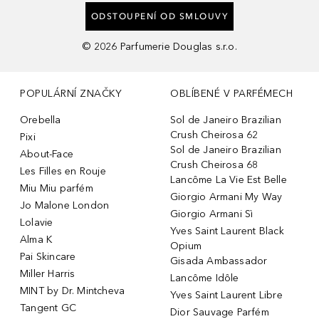
ODSTOUPENÍ OD SMLOUVY
©
2026
Parfumerie Douglas s.r.o.
POPULÁRNÍ ZNAČKY
OBLÍBENÉ V PARFÉMECH
Orebella
Sol de Janeiro Brazilian
Crush Cheirosa 62
Pixi
Sol de Janeiro Brazilian
About-Face
Crush Cheirosa 68
Les Filles en Rouje
Lancôme La Vie Est Belle
Miu Miu parfém
Giorgio Armani My Way
Jo Malone London
Giorgio Armani Sì
Lolavie
Yves Saint Laurent Black
Alma K
Opium
Pai Skincare
Gisada Ambassador
Miller Harris
Lancôme Idôle
MINT by Dr. Mintcheva
Yves Saint Laurent Libre
Tangent GC
Dior Sauvage Parfém