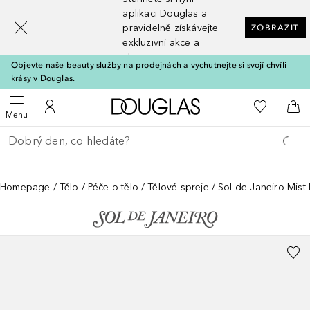
[navigation.slideout.screenreader]
aplikaci Douglas a
pravidelně získávejte
ZOBRAZIT
exkluzivní akce a
slevy
Objevte naše beauty služby na prodejnách a vychutnejte si svojí chvíli
krásy v Douglas.
Domů
K mému se
Otevřít menu
K mému účtu
Do 
Menu
Vraťte se
Proveďte vyhledávání
Homepage
Tělo
Péče o tělo
Tělové spreje
Sol de Janeiro Mis