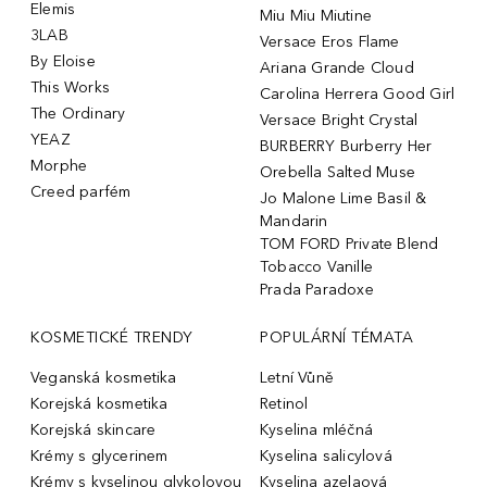
Elemis
Miu Miu Miutine
3LAB
Versace Eros Flame
By Eloise
Ariana Grande Cloud
This Works
Carolina Herrera Good Girl
The Ordinary
Versace Bright Crystal
YEAZ
BURBERRY Burberry Her
Morphe
Orebella Salted Muse
Creed parfém
Jo Malone Lime Basil &
Mandarin
TOM FORD Private Blend
Tobacco Vanille
Prada Paradoxe
KOSMETICKÉ TRENDY
POPULÁRNÍ TÉMATA
Veganská kosmetika
Letní Vůně
Korejská kosmetika
Retinol
Korejská skincare
Kyselina mléčná
Krémy s glycerinem
Kyselina salicylová
Krémy s kyselinou glykolovou
Kyselina azelaová