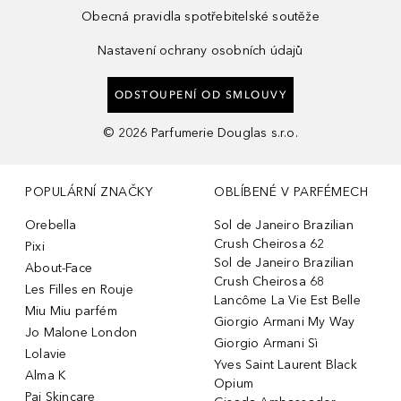
Obecná pravidla spotřebitelské soutěže
Nastavení ochrany osobních údajů
ODSTOUPENÍ OD SMLOUVY
©
2026
Parfumerie Douglas s.r.o.
POPULÁRNÍ ZNAČKY
OBLÍBENÉ V PARFÉMECH
Orebella
Sol de Janeiro Brazilian
Crush Cheirosa 62
Pixi
Sol de Janeiro Brazilian
About-Face
Crush Cheirosa 68
Les Filles en Rouje
Lancôme La Vie Est Belle
Miu Miu parfém
Giorgio Armani My Way
Jo Malone London
Giorgio Armani Sì
Lolavie
Yves Saint Laurent Black
Alma K
Opium
Pai Skincare