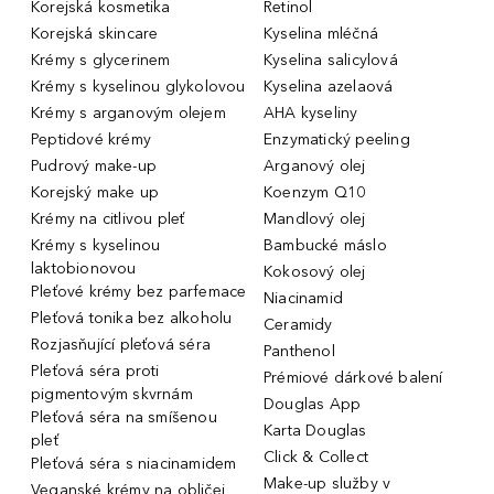
Korejská kosmetika
Retinol
Korejská skincare
Kyselina mléčná
Krémy s glycerinem
Kyselina salicylová
Krémy s kyselinou glykolovou
Kyselina azelaová
Krémy s arganovým olejem
AHA kyseliny
Peptidové krémy
Enzymatický peeling
Pudrový make-up
Arganový olej
Korejský make up
Koenzym Q10
Krémy na citlivou pleť
Mandlový olej
Krémy s kyselinou
Bambucké máslo
laktobionovou
Kokosový olej
Pleťové krémy bez parfemace
Niacinamid
Pleťová tonika bez alkoholu
Ceramidy
Rozjasňující pleťová séra
Panthenol
Pleťová séra proti
Prémiové dárkové balení
pigmentovým skvrnám
Douglas App
Pleťová séra na smíšenou
Karta Douglas
pleť
Click & Collect
Pleťová séra s niacinamidem
Make-up služby v
Veganské krémy na obličej