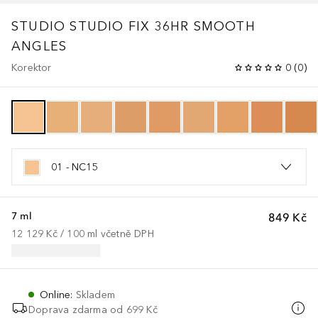
STUDIO
STUDIO FIX 36HR SMOOTH
ANGLES
Korektor
0
(
0
)
01 - NC15
7 ml
849 Kč
12 129 Kč
 / 
100
ml
včetně DPH
Online
:
Skladem
Doprava zdarma od 699 Kč