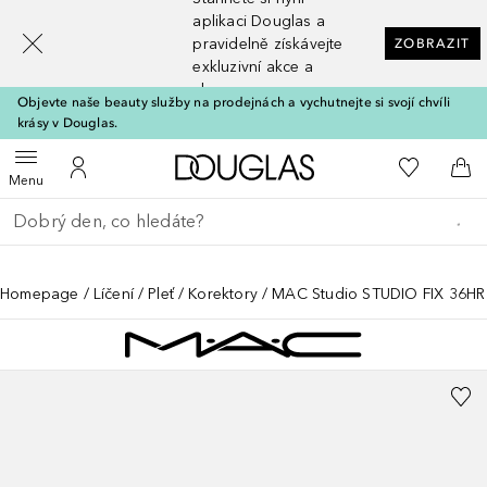
[navigation.slideout.screenreader]
aplikaci Douglas a
pravidelně získávejte
ZOBRAZIT
exkluzivní akce a
slevy
Objevte naše beauty služby na prodejnách a vychutnejte si svojí chvíli
krásy v Douglas.
Domů
K mému se
Otevřít menu
K mému účtu
Do 
Menu
Vraťte se
Proveďte vyhledávání
Homepage
Líčení
Pleť
Korektory
MAC Studio STUDIO FIX 36