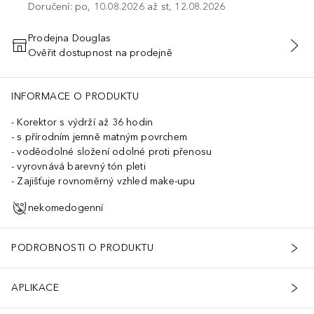
Doručení: po, 10.08.2026 až st, 12.08.2026
Prodejna Douglas
Ověřit dostupnost na prodejně
PŘIDAT DO KOŠÍKU
INFORMACE O PRODUKTU
Korektor s výdrží až 36 hodin
s přírodním jemně matným povrchem
voděodolné složení odolné proti přenosu
vyrovnává barevný tón pleti
Zajišťuje rovnoměrný vzhled make-upu
nekomedogenní
PODROBNOSTI O PRODUKTU
APLIKACE