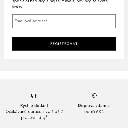
speciální nabídky a nejzajímavější novinky ze světa
krásy.
Emailová adresa
*
REGISTROVAT
Rychlé dodání
Doprava zdarma
Očekávané doručení za 1 až 2
od 699 Kč
pracovní dny¹