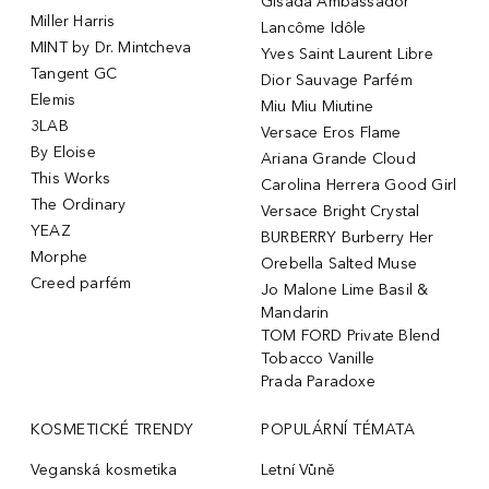
Gisada Ambassador
Miller Harris
Lancôme Idôle
MINT by Dr. Mintcheva
Yves Saint Laurent Libre
Tangent GC
Dior Sauvage Parfém
Elemis
Miu Miu Miutine
3LAB
Versace Eros Flame
By Eloise
Ariana Grande Cloud
This Works
Carolina Herrera Good Girl
The Ordinary
Versace Bright Crystal
YEAZ
BURBERRY Burberry Her
Morphe
Orebella Salted Muse
Creed parfém
Jo Malone Lime Basil &
Mandarin
TOM FORD Private Blend
Tobacco Vanille
Prada Paradoxe
KOSMETICKÉ TRENDY
POPULÁRNÍ TÉMATA
Veganská kosmetika
Letní Vůně