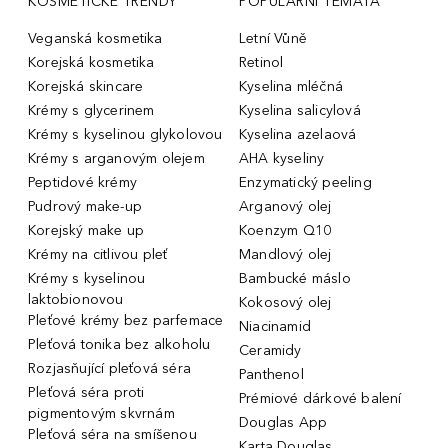
KOSMETICKÉ TRENDY
POPULÁRNÍ TÉMATA
Veganská kosmetika
Letní Vůně
Korejská kosmetika
Retinol
Korejská skincare
Kyselina mléčná
Krémy s glycerinem
Kyselina salicylová
Krémy s kyselinou glykolovou
Kyselina azelaová
Krémy s arganovým olejem
AHA kyseliny
Peptidové krémy
Enzymatický peeling
Pudrový make-up
Arganový olej
Korejský make up
Koenzym Q10
Krémy na citlivou pleť
Mandlový olej
Krémy s kyselinou
Bambucké máslo
laktobionovou
Kokosový olej
Pleťové krémy bez parfemace
Niacinamid
Pleťová tonika bez alkoholu
Ceramidy
Rozjasňující pleťová séra
Panthenol
Pleťová séra proti
Prémiové dárkové balení
pigmentovým skvrnám
Douglas App
Pleťová séra na smíšenou
Karta Douglas