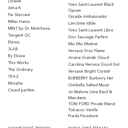
Lolavie
Yves Saint Laurent Black
Alma K
Opium
Pai Skincare
Gisada Ambassador
Miller Harris
Lancôme Idôle
MINT by Dr. Mintcheva
Yves Saint Laurent Libre
Tangent GC
Dior Sauvage Parfém
Elemis
Miu Miu Miutine
3LAB
Versace Eros Flame
By Eloise
Ariana Grande Cloud
This Works
Carolina Herrera Good Girl
The Ordinary
Versace Bright Crystal
YEAZ
BURBERRY Burberry Her
Morphe
Orebella Salted Muse
Creed parfém
Jo Malone Lime Basil &
Mandarin
TOM FORD Private Blend
Tobacco Vanille
Prada Paradoxe