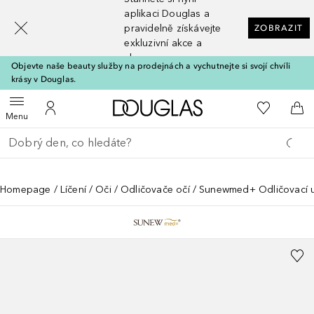
[navigation.slideout.screenreader]
aplikaci Douglas a
pravidelně získávejte
ZOBRAZIT
exkluzivní akce a
slevy
Objevte naše beauty služby na prodejnách a vychutnejte si svojí chvíli
krásy v Douglas.
Domů
K mému se
Otevřít menu
K mému účtu
Do 
Menu
Vraťte se
Proveďte vyhledávání
Homepage
Líčení
Oči
Odličovače očí
Sunewmed+ Odličovací 