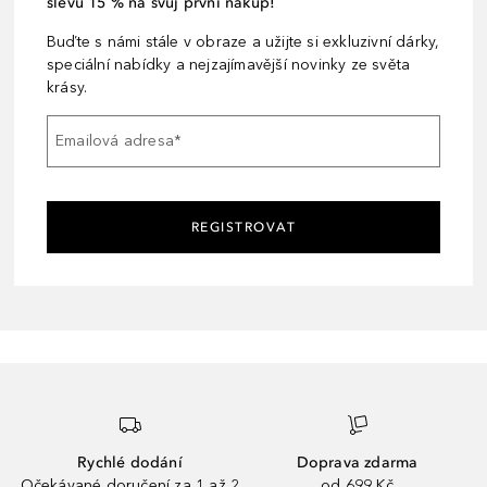
slevu 15 % na svůj první nákup!
Buďte s námi stále v obraze a užijte si exkluzivní dárky,
speciální nabídky a nejzajímavější novinky ze světa
krásy.
Emailová adresa
*
REGISTROVAT
Rychlé dodání
Doprava zdarma
Očekávané doručení za 1 až 2
od 699 Kč