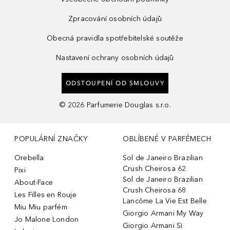
Zpracování osobních údajů
Obecná pravidla spotřebitelské soutěže
Nastavení ochrany osobních údajů
ODSTOUPENÍ OD SMLOUVY
©
2026
Parfumerie Douglas s.r.o.
POPULÁRNÍ ZNAČKY
OBLÍBENÉ V PARFÉMECH
Orebella
Sol de Janeiro Brazilian
Crush Cheirosa 62
Pixi
Sol de Janeiro Brazilian
About-Face
Crush Cheirosa 68
Les Filles en Rouje
Lancôme La Vie Est Belle
Miu Miu parfém
Giorgio Armani My Way
Jo Malone London
Giorgio Armani Sì