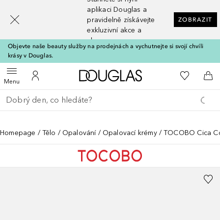
[navigation.slideout.screenreader]
aplikaci Douglas a
pravidelně získávejte
ZOBRAZIT
exkluzivní akce a
slevy
Objevte naše beauty služby na prodejnách a vychutnejte si svojí chvíli
krásy v Douglas.
Domů
K mému se
Otevřít menu
K mému účtu
Do 
Menu
Vraťte se
Proveďte vyhledávání
Homepage
Tělo
Opalování
Opalovací krémy
TOCOBO Cica Coo