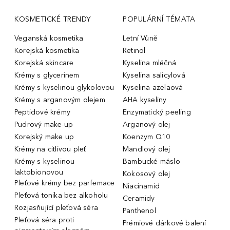
KOSMETICKÉ TRENDY
POPULÁRNÍ TÉMATA
Veganská kosmetika
Letní Vůně
Korejská kosmetika
Retinol
Korejská skincare
Kyselina mléčná
Krémy s glycerinem
Kyselina salicylová
Krémy s kyselinou glykolovou
Kyselina azelaová
Krémy s arganovým olejem
AHA kyseliny
Peptidové krémy
Enzymatický peeling
Pudrový make-up
Arganový olej
Korejský make up
Koenzym Q10
Krémy na citlivou pleť
Mandlový olej
Krémy s kyselinou
Bambucké máslo
laktobionovou
Kokosový olej
Pleťové krémy bez parfemace
Niacinamid
Pleťová tonika bez alkoholu
Ceramidy
Rozjasňující pleťová séra
Panthenol
Pleťová séra proti
Prémiové dárkové balení