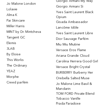
Giorgio Armani My Way
Jo Malone London
Giorgio Armani Sì
Lolavie
Yves Saint Laurent Black
Alma K
Opium
Pai Skincare
Gisada Ambassador
Miller Harris
Lancôme Idôle
MINT by Dr. Mintcheva
Yves Saint Laurent Libre
Tangent GC
Dior Sauvage Parfém
Elemis
Miu Miu Miutine
3LAB
Versace Eros Flame
By Eloise
Ariana Grande Cloud
This Works
Carolina Herrera Good Girl
The Ordinary
Versace Bright Crystal
YEAZ
BURBERRY Burberry Her
Morphe
Orebella Salted Muse
Creed parfém
Jo Malone Lime Basil &
Mandarin
TOM FORD Private Blend
Tobacco Vanille
Prada Paradoxe