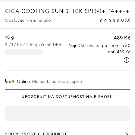
CICA COOLING SUN STICK SPF50+ PA++++
Opalovací krém na tělo
0
(
0
)
18 g
489 Kč
2 717 Kč
 / 
100
g
včetně DPH
Nejnižší cena za posledních 30
dnů
489 Kč
Online
:
Momentálně nedostupné
UPOZORNIT NA DOSTUPNOST NA E-SHOPU
PODROBNOSTI O PRODUKTU