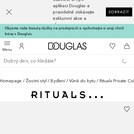
[navigation.slideout.screenreader]
aplikaci Douglas a
pravidelně získávejte
ZOBRAZIT
exkluzivní akce a
slevy
Objevte naše beauty služby na prodejnách a vychutnejte si svojí chvíli
krásy v Douglas.
Domů
K mému se
Otevřít menu
K mému účtu
Do 
Menu
Vraťte se
Proveďte vyhledávání
Homepage
Životní styl
Bydlení
Vůně do bytu
Rituals Private Co