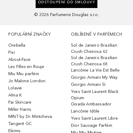
ODSTOUPENÍ OD SMLOUVY
©
2026
Parfumerie Douglas s.r.o.
POPULÁRNÍ ZNAČKY
OBLÍBENÉ V PARFÉMECH
Orebella
Sol de Janeiro Brazilian
Crush Cheirosa 62
Pixi
Sol de Janeiro Brazilian
About-Face
Crush Cheirosa 68
Les Filles en Rouje
Lancôme La Vie Est Belle
Miu Miu parfém
Giorgio Armani My Way
Jo Malone London
Giorgio Armani Sì
Lolavie
Yves Saint Laurent Black
Alma K
Opium
Pai Skincare
Gisada Ambassador
Miller Harris
Lancôme Idôle
MINT by Dr. Mintcheva
Yves Saint Laurent Libre
Tangent GC
Dior Sauvage Parfém
Elemis
Miu Miu Miutine