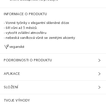
INFORMACE O PRODUKTU
Vonné tyčinky v elegantní skleněné dóze
šíří vůni až 5 měsíců
vytvořit zvláštní atmosféru
nebeská vanilková vůně se zemitými akcenty
veganské
PODROBNOSTI O PRODUKTU
APLIKACE
SLOŽENÍ
TVOJE VÝHODY