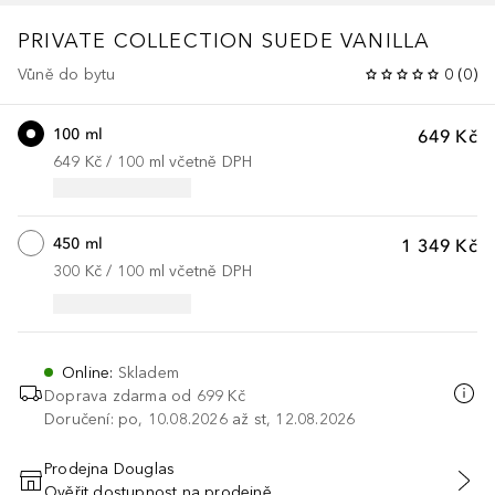
PRIVATE COLLECTION
SUEDE VANILLA
Vůně do bytu
0
(
0
)
100 ml
649 Kč
649 Kč
 / 
100
ml
včetně DPH
450 ml
1 349 Kč
300 Kč
 / 
100
ml
včetně DPH
Online
:
Skladem
Doprava zdarma od
699 Kč
Doručení: po, 10.08.2026 až st, 12.08.2026
Prodejna Douglas
Ověřit dostupnost na prodejně
PŘIDAT DO KOŠÍKU