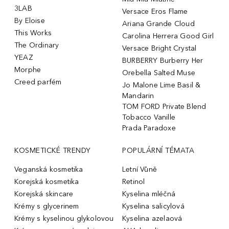
3LAB
Versace Eros Flame
By Eloise
Ariana Grande Cloud
This Works
Carolina Herrera Good Girl
The Ordinary
Versace Bright Crystal
YEAZ
BURBERRY Burberry Her
Morphe
Orebella Salted Muse
Creed parfém
Jo Malone Lime Basil &
Mandarin
TOM FORD Private Blend
Tobacco Vanille
Prada Paradoxe
KOSMETICKÉ TRENDY
POPULÁRNÍ TÉMATA
Veganská kosmetika
Letní Vůně
Korejská kosmetika
Retinol
Korejská skincare
Kyselina mléčná
Krémy s glycerinem
Kyselina salicylová
Krémy s kyselinou glykolovou
Kyselina azelaová