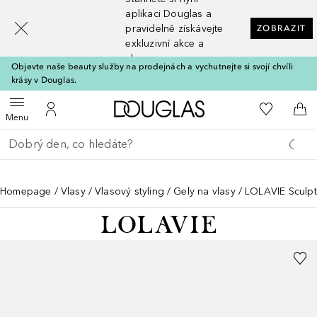
[navigation.slideout.screenreader]
aplikaci Douglas a
pravidelně získávejte
ZOBRAZIT
exkluzivní akce a
slevy
Objevte naše beauty služby na prodejnách a vychutnejte si svojí chvíli
krásy v Douglas.
Domů
K mému se
Otevřít menu
K mému účtu
Do 
Menu
Vraťte se
Proveďte vyhledávání
Homepage
Vlasy
Vlasový styling
Gely na vlasy
LOLAVIE Sculpt