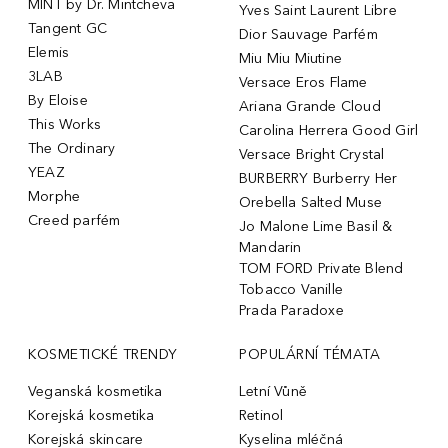
MINT by Dr. Mintcheva
Yves Saint Laurent Libre
Tangent GC
Dior Sauvage Parfém
Elemis
Miu Miu Miutine
3LAB
Versace Eros Flame
By Eloise
Ariana Grande Cloud
This Works
Carolina Herrera Good Girl
The Ordinary
Versace Bright Crystal
YEAZ
BURBERRY Burberry Her
Morphe
Orebella Salted Muse
Creed parfém
Jo Malone Lime Basil &
Mandarin
TOM FORD Private Blend
Tobacco Vanille
Prada Paradoxe
KOSMETICKÉ TRENDY
POPULÁRNÍ TÉMATA
Veganská kosmetika
Letní Vůně
Korejská kosmetika
Retinol
Korejská skincare
Kyselina mléčná