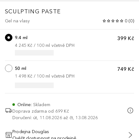
SCULPTING PASTE
Gel na vlasy
0
(
0
)
9.4 ml
399 Kč
4 245 Kč
 / 
100
ml
včetně DPH
50 ml
749 Kč
1 498 Kč
 / 
100
ml
včetně DPH
Online
:
Skladem
Doprava zdarma od
699 Kč
Doručení: út, 11.08.2026 až čt, 13.08.2026
Prodejna Douglas
Ověřit dostupnost na prodejně
PŘIDAT DO KOŠÍKU