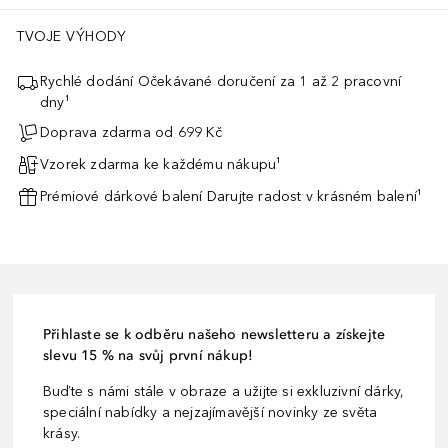
TVOJE VÝHODY
Rychlé dodání Očekávané doručení za 1 až 2 pracovní
dny¹
Doprava zdarma od 699 Kč
Vzorek zdarma ke každému nákupu¹
Prémiové dárkové balení Darujte radost v krásném balení¹
Přihlaste se k odběru našeho newsletteru a získejte
slevu 15 % na svůj první nákup!
Buďte s námi stále v obraze a užijte si exkluzivní dárky,
speciální nabídky a nejzajímavější novinky ze světa
krásy.