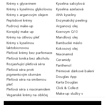
Krémy s glycerinem
Kyselina salicylová
Krémy s kyselinou glykolovou
Kyselina azelaová
Krémy s arganovým olejem
AHA kyseliny
Peptidové krémy
Enzymatický peeling
Pudrový make-up
Arganový olej
Korejský make up
Koenzym Q10
Krémy na citlivou pleť
Mandlový olej
Krémy s kyselinou
Bambucké máslo
laktobionovou
Kokosový olej
Pleťové krémy bez parfemace
Niacinamid
Pleťová tonika bez alkoholu
Ceramidy
Rozjasňující pleťová séra
Panthenol
Pleťová séra proti
Prémiové dárkové balení
pigmentovým skvrnám
Douglas App
Pleťová séra na smíšenou
Karta Douglas
pleť
Click & Collect
Pleťová séra s niacinamidem
Make-up služby v
Veganské krémy na obličej
parfumeriích Douglas
Miniatury parfémů, cestovní
Služby v prodejnách Douglas