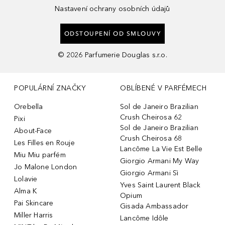
Nastavení ochrany osobních údajů
ODSTOUPENÍ OD SMLOUVY
©
2026
Parfumerie Douglas s.r.o.
POPULÁRNÍ ZNAČKY
OBLÍBENÉ V PARFÉMECH
Orebella
Sol de Janeiro Brazilian
Crush Cheirosa 62
Pixi
Sol de Janeiro Brazilian
About-Face
Crush Cheirosa 68
Les Filles en Rouje
Lancôme La Vie Est Belle
Miu Miu parfém
Giorgio Armani My Way
Jo Malone London
Giorgio Armani Sì
Lolavie
Yves Saint Laurent Black
Alma K
Opium
Pai Skincare
Gisada Ambassador
Miller Harris
Lancôme Idôle