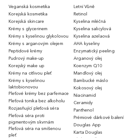
Veganská kosmetika
Letní Vůně
Korejská kosmetika
Retinol
Korejská skincare
Kyselina mléčná
Krémy s glycerinem
Kyselina salicylová
Krémy s kyselinou glykolovou
Kyselina azelaová
Krémy s arganovým olejem
AHA kyseliny
Peptidové krémy
Enzymatický peeling
Pudrový make-up
Arganový olej
Korejský make up
Koenzym Q10
Krémy na citlivou pleť
Mandlový olej
Krémy s kyselinou
Bambucké máslo
laktobionovou
Kokosový olej
Pleťové krémy bez parfemace
Niacinamid
Pleťová tonika bez alkoholu
Ceramidy
Rozjasňující pleťová séra
Panthenol
Pleťová séra proti
Prémiové dárkové balení
pigmentovým skvrnám
Douglas App
Pleťová séra na smíšenou
Karta Douglas
pleť