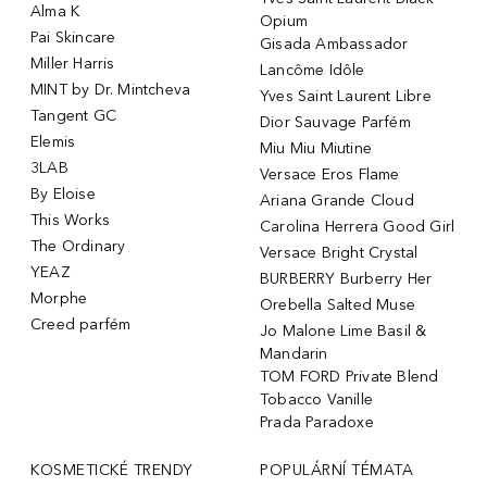
Alma K
Opium
Pai Skincare
Gisada Ambassador
Miller Harris
Lancôme Idôle
MINT by Dr. Mintcheva
Yves Saint Laurent Libre
Tangent GC
Dior Sauvage Parfém
Elemis
Miu Miu Miutine
3LAB
Versace Eros Flame
By Eloise
Ariana Grande Cloud
This Works
Carolina Herrera Good Girl
The Ordinary
Versace Bright Crystal
YEAZ
BURBERRY Burberry Her
Morphe
Orebella Salted Muse
Creed parfém
Jo Malone Lime Basil &
Mandarin
TOM FORD Private Blend
Tobacco Vanille
Prada Paradoxe
KOSMETICKÉ TRENDY
POPULÁRNÍ TÉMATA