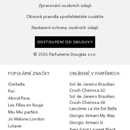
Zpracování osobních údajů
Obecná pravidla spotřebitelské soutěže
Nastavení ochrany osobních údajů
ODSTOUPENÍ OD SMLOUVY
©
2026
Parfumerie Douglas s.r.o.
POPULÁRNÍ ZNAČKY
OBLÍBENÉ V PARFÉMECH
Orebella
Sol de Janeiro Brazilian
Crush Cheirosa 62
Pixi
Sol de Janeiro Brazilian
About-Face
Crush Cheirosa 68
Les Filles en Rouje
Lancôme La Vie Est Belle
Miu Miu parfém
Giorgio Armani My Way
Jo Malone London
Giorgio Armani Sì
Lolavie
Yves Saint Laurent Black