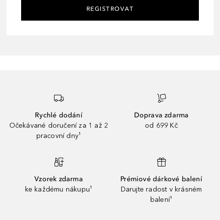
REGISTROVAT
Rychlé dodání
Doprava zdarma
Očekávané doručení za 1 až 2
od 699 Kč
pracovní dny¹
Vzorek zdarma
Prémiové dárkové balení
ke každému nákupu¹
Darujte radost v krásném
balení¹