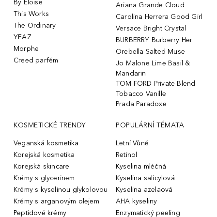
By Eloise
Ariana Grande Cloud
This Works
Carolina Herrera Good Girl
The Ordinary
Versace Bright Crystal
YEAZ
BURBERRY Burberry Her
Morphe
Orebella Salted Muse
Creed parfém
Jo Malone Lime Basil &
Mandarin
TOM FORD Private Blend
Tobacco Vanille
Prada Paradoxe
KOSMETICKÉ TRENDY
POPULÁRNÍ TÉMATA
Veganská kosmetika
Letní Vůně
Korejská kosmetika
Retinol
Korejská skincare
Kyselina mléčná
Krémy s glycerinem
Kyselina salicylová
Krémy s kyselinou glykolovou
Kyselina azelaová
Krémy s arganovým olejem
AHA kyseliny
Peptidové krémy
Enzymatický peeling