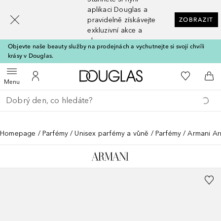
[navigation.slideout.screenreader]
aplikaci Douglas a
pravidelně získávejte
ZOBRAZIT
exkluzivní akce a
slevy
Objevte naše beauty služby na prodejnách a vychutnejte si svojí chvíli
krásy v Douglas.
Domů
K mému se
Otevřít menu
K mému účtu
Do 
Menu
Vraťte se
Proveďte vyhledávání
Homepage
Parfémy
Unisex parfémy a vůně
Parfémy
Armani Ar