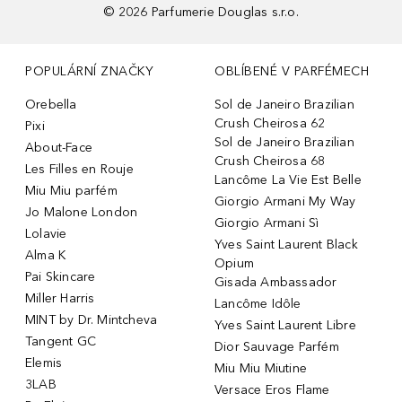
©
2026
Parfumerie Douglas s.r.o.
POPULÁRNÍ ZNAČKY
OBLÍBENÉ V PARFÉMECH
Orebella
Sol de Janeiro Brazilian
Crush Cheirosa 62
Pixi
Sol de Janeiro Brazilian
About-Face
Crush Cheirosa 68
Les Filles en Rouje
Lancôme La Vie Est Belle
Miu Miu parfém
Giorgio Armani My Way
Jo Malone London
Giorgio Armani Sì
Lolavie
Yves Saint Laurent Black
Alma K
Opium
Pai Skincare
Gisada Ambassador
Miller Harris
Lancôme Idôle
MINT by Dr. Mintcheva
Yves Saint Laurent Libre
Tangent GC
Dior Sauvage Parfém
Elemis
Miu Miu Miutine
3LAB
Versace Eros Flame