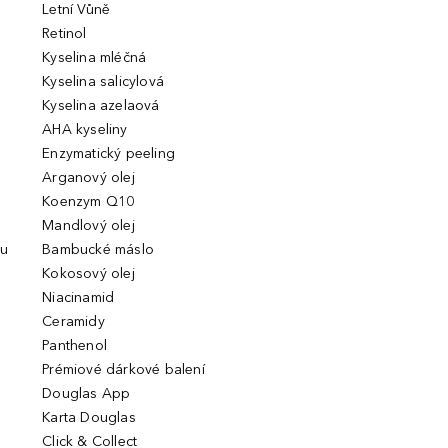
Letní Vůně
Retinol
Kyselina mléčná
Kyselina salicylová
Kyselina azelaová
AHA kyseliny
Enzymatický peeling
Arganový olej
Koenzym Q10
Mandlový olej
ou
Bambucké máslo
Kokosový olej
Niacinamid
Ceramidy
Panthenol
Prémiové dárkové balení
Douglas App
Karta Douglas
Click & Collect