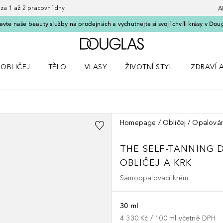
 1 až 2 pracovní dny
A
vte naše beauty služby na prodejnách a vychutnejte si svojí chvíli krásy v Dou
Domů
OBLIČEJ
TĚLO
VLASY
ŽIVOTNÍ STYL
ZDRAVÍ 
dku Líčení
Otevřít nabídku Obličej
Otevřít nabídku Tělo
Otevřít nabídku Vlasy
Otevřít nabídku Životní styl
Otevřít n
Homepage
Obličej
Opalován
THE SELF-TANNING 
OBLIČEJ A KRK
Samoopalovací krém
30 ml
4 330 Kč
 / 
100
ml
včetně DPH