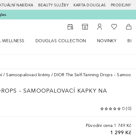
KTUÁLNÍ NABÍDKA
BEAUTY SLUŽBY
KARTA DOUGLAS
PRODEJNY
glas.
K mému se
K vyhledávači prodejen
K mému účtu
Do 
A WELLNESS
DOUGLAS COLLECTION
NOVINKY
BEA
abídku Zdraví a wellness
Otevřít nabídku Douglas Collection
Otevřít nabídku N
Ote
í
Samoopalovací krémy
DIOR The Self-Tanning Drops – Samoopal
DROPS – SAMOOPALOVACÍ KAPKY NA
0
(
0
)
Původní cena
1 749 Kč
1 299 Kč