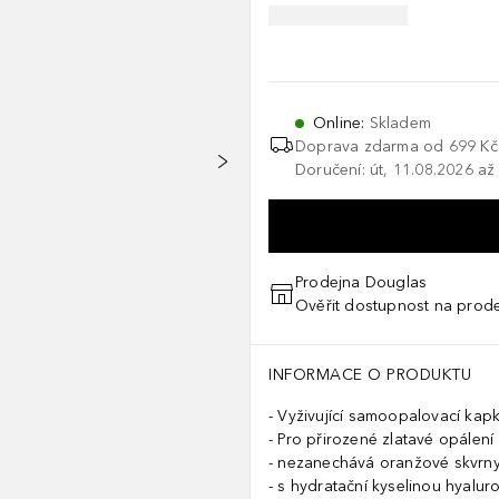
Online
:
Skladem
Doprava zdarma od 699 Kč
Doručení: út, 11.08.2026 až
Prodejna Douglas
Ověřit dostupnost na prod
INFORMACE O PRODUKTU
Vyživující samoopalovací kap
Pro přirozené zlatavé opálení
nezanechává oranžové skvrn
s hydratační kyselinou hyalu