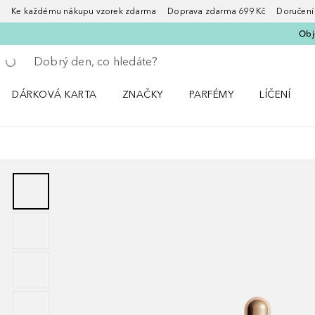
Ke každému nákupu vzorek zdarma Doprava zdarma 699 Kč Doručení za
Obje
Vraťte se
Proveďte vyhledávání
DÁRKOVÁ KARTA
ZNAČKY
PARFÉMY
LÍČENÍ
Otevřít nabídku ZNAČKY
Otevřít nabídku Parfémy
Otevřít nabí