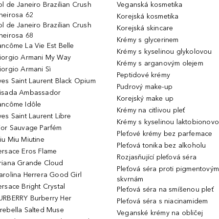
ol de Janeiro Brazilian Crush
Veganská kosmetika
heirosa 62
Korejská kosmetika
ol de Janeiro Brazilian Crush
Korejská skincare
heirosa 68
Krémy s glycerinem
ancôme La Vie Est Belle
Krémy s kyselinou glykolovou
iorgio Armani My Way
Krémy s arganovým olejem
iorgio Armani Sì
Peptidové krémy
ves Saint Laurent Black Opium
Pudrový make-up
isada Ambassador
Korejský make up
ancôme Idôle
Krémy na citlivou pleť
ves Saint Laurent Libre
Krémy s kyselinou laktobionov
ior Sauvage Parfém
Pleťové krémy bez parfemace
iu Miu Miutine
Pleťová tonika bez alkoholu
ersace Eros Flame
Rozjasňující pleťová séra
riana Grande Cloud
Pleťová séra proti pigmentovým
arolina Herrera Good Girl
skvrnám
ersace Bright Crystal
Pleťová séra na smíšenou pleť
URBERRY Burberry Her
Pleťová séra s niacinamidem
rebella Salted Muse
Veganské krémy na obličej