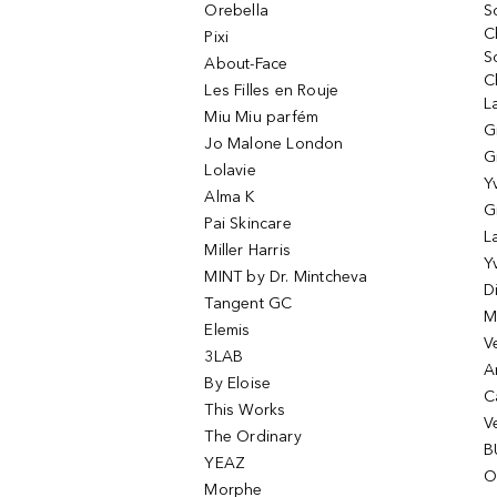
Orebella
S
C
Pixi
S
About-Face
C
Les Filles en Rouje
L
Miu Miu parfém
G
Jo Malone London
G
Lolavie
Y
Alma K
G
Pai Skincare
L
Miller Harris
Y
MINT by Dr. Mintcheva
D
Tangent GC
M
Elemis
V
3LAB
A
By Eloise
C
This Works
V
The Ordinary
B
YEAZ
O
Morphe