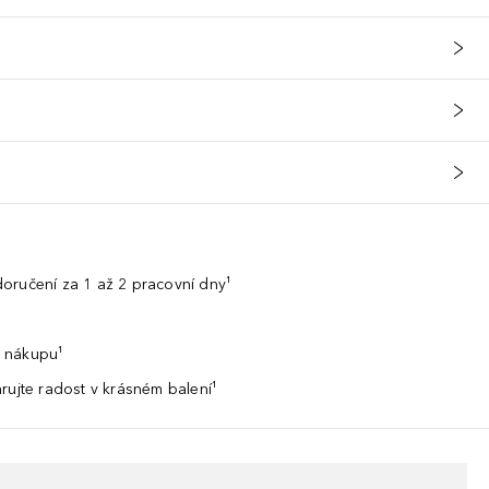
oručení za 1 až 2 pracovní dny¹
 nákupu¹
rujte radost v krásném balení¹