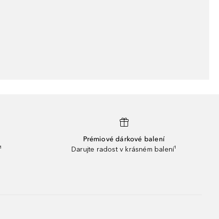
Prémiové dárkové balení
¹
Darujte radost v krásném balení¹