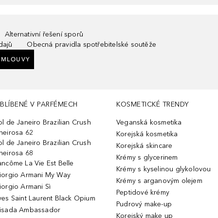
Alternativní řešení sporů
dajů
Obecná pravidla spotřebitelské soutěže
SMLOUVY
BLÍBENÉ V PARFÉMECH
KOSMETICKÉ TRENDY
ol de Janeiro Brazilian Crush
Veganská kosmetika
heirosa 62
Korejská kosmetika
ol de Janeiro Brazilian Crush
Korejská skincare
heirosa 68
Krémy s glycerinem
ancôme La Vie Est Belle
Krémy s kyselinou glykolovou
iorgio Armani My Way
Krémy s arganovým olejem
iorgio Armani Sì
Peptidové krémy
ves Saint Laurent Black Opium
Pudrový make-up
isada Ambassador
Korejský make up