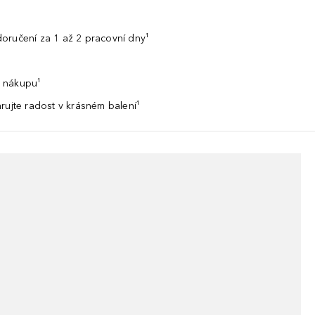
oručení za 1 až 2 pracovní dny¹
 nákupu¹
rujte radost v krásném balení¹