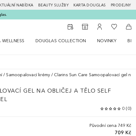
KTUÁLNÍ NABÍDKA
BEAUTY SLUŽBY
KARTA DOUGLAS
PRODEJNY
glas.
K mému se
K vyhledávači prodejen
K mému účtu
Do 
A WELLNESS
DOUGLAS COLLECTION
NOVINKY
BEA
abídku Zdraví a wellness
Otevřít nabídku Douglas Collection
Otevřít nabídku N
Ote
í
Samoopalovací krémy
Clarins Sun Care Samoopalovací gel na ob
OVACÍ GEL NA OBLIČEJ A TĚLO SELF
EL
0
(
0
)
Původní cena
749 Kč
709 Kč