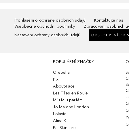
Prohlášení o ochraně osobních údajů
Kontaktujte nás
Všeobecné obchodní podmínky
Zpracování osobních ú
Nastavení ochrany osobních údajů
ODSTOUPENÍ OD 
POPULÁRNÍ ZNAČKY
O
Orebella
S
C
Pixi
S
About-Face
C
Les Filles en Rouje
L
Miu Miu parfém
G
Jo Malone London
G
Lolavie
Y
Alma K
G
Pai Skincare