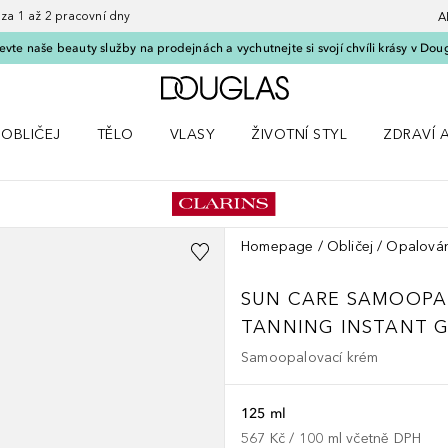
 1 až 2 pracovní dny
A
vte naše beauty služby na prodejnách a vychutnejte si svojí chvíli krásy v Dou
Domů
OBLIČEJ
TĚLO
VLASY
ŽIVOTNÍ STYL
ZDRAVÍ 
dku Líčení
Otevřít nabídku Obličej
Otevřít nabídku Tělo
Otevřít nabídku Vlasy
Otevřít nabídku Životní styl
Otevřít n
Homepage
Obličej
Opalován
SUN CARE
SAMOOPAL
TANNING INSTANT G
Samoopalovací krém
125 ml
567 Kč
 / 
100
ml
včetně DPH