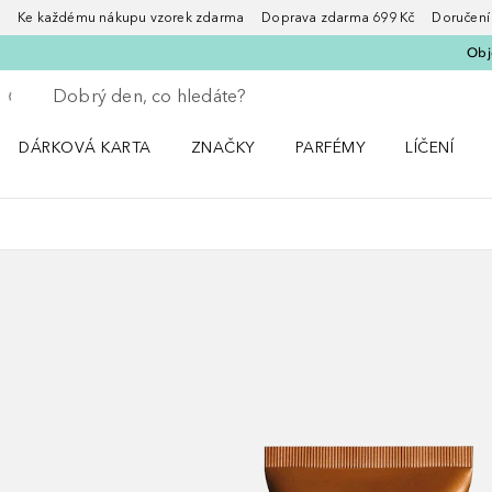
Ke každému nákupu vzorek zdarma Doprava zdarma 699 Kč Doručení za
Obje
Vraťte se
Proveďte vyhledávání
DÁRKOVÁ KARTA
ZNAČKY
PARFÉMY
LÍČENÍ
Otevřít nabídku ZNAČKY
Otevřít nabídku Parfémy
Otevřít nabí