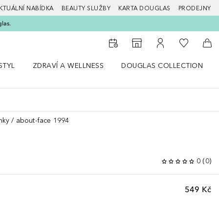
KTUÁLNÍ NABÍDKA
BEAUTY SLUŽBY
KARTA DOUGLAS
PRODEJNY
glas.
K mému se
K vyhledávači prodejen
K mému účtu
Do 
STYL
ZDRAVÍ A WELLNESS
DOUGLAS COLLECTION
bídku Životní styl
Otevřít nabídku Zdraví a wellness
Otevřít nabídku Douglas Colle
nky
about-face 1994
0
(
0
)
549 Kč