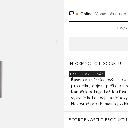
Online
:
Momentálně ned
UPOZ
INFORMACE O PRODUKTU
EXKLUZIVNĚ U NÁS
Řasenka s víceúčelovým slož
pro délku, objem, péči a och
Kartáček pokryje každou řasu
vyživuje kokosovým a ricinov
Nezbytné pro dramatický vzhl
PODROBNOSTI O PRODUKTU