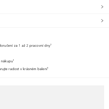
oručení za 1 až 2 pracovní dny¹
 nákupu¹
rujte radost v krásném balení¹