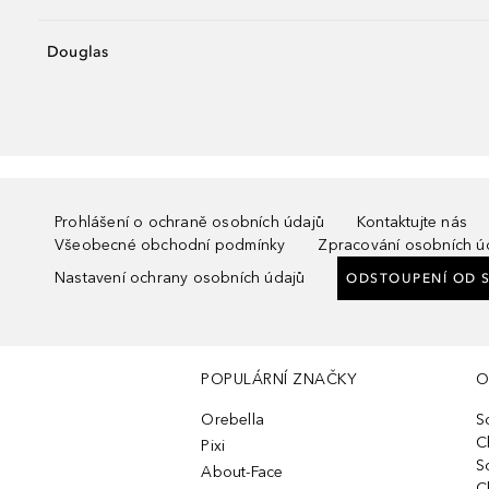
Douglas
Prohlášení o ochraně osobních údajů
Kontaktujte nás
Všeobecné obchodní podmínky
Zpracování osobních ú
Nastavení ochrany osobních údajů
ODSTOUPENÍ OD 
POPULÁRNÍ ZNAČKY
O
Orebella
S
C
Pixi
S
About-Face
C