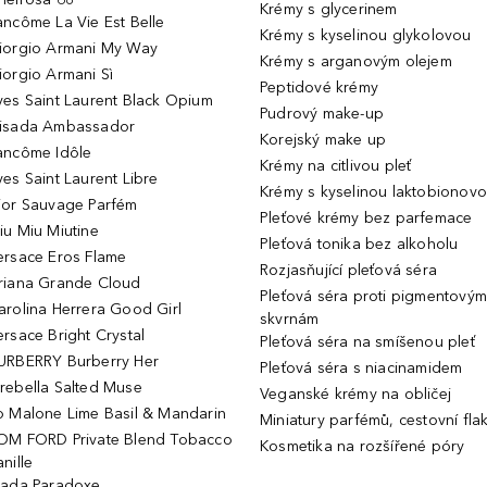
Krémy s glycerinem
ancôme La Vie Est Belle
Krémy s kyselinou glykolovou
iorgio Armani My Way
Krémy s arganovým olejem
iorgio Armani Sì
Peptidové krémy
ves Saint Laurent Black Opium
Pudrový make-up
isada Ambassador
Korejský make up
ancôme Idôle
Krémy na citlivou pleť
ves Saint Laurent Libre
Krémy s kyselinou laktobionov
ior Sauvage Parfém
Pleťové krémy bez parfemace
iu Miu Miutine
Pleťová tonika bez alkoholu
ersace Eros Flame
Rozjasňující pleťová séra
riana Grande Cloud
Pleťová séra proti pigmentovým
arolina Herrera Good Girl
skvrnám
ersace Bright Crystal
Pleťová séra na smíšenou pleť
URBERRY Burberry Her
Pleťová séra s niacinamidem
rebella Salted Muse
Veganské krémy na obličej
o Malone Lime Basil & Mandarin
Miniatury parfémů, cestovní fla
OM FORD Private Blend Tobacco
Kosmetika na rozšířené póry
nille
rada Paradoxe