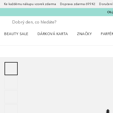
Ke každému nákupu vzorek zdarma Doprava zdarma 699 Kč Doručení za
Obje
Vraťte se
Proveďte vyhledávání
BEAUTY SALE
DÁRKOVÁ KARTA
ZNAČKY
PARFÉ
Otevřít nabídku BEAUTY SALE
Otevřít nabídku ZNA
Otevřít