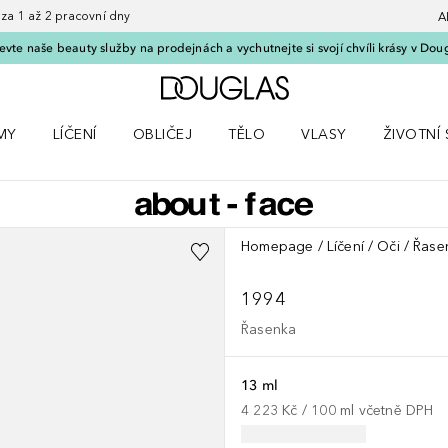
 1 až 2 pracovní dny
A
vte naše beauty služby na prodejnách a vychutnejte si svojí chvíli krásy v Dou
Domů
MY
LÍČENÍ
OBLIČEJ
TĚLO
VLASY
ŽIVOTNÍ 
ČKY
 nabídku Parfémy
Otevřít nabídku Líčení
Otevřít nabídku Obličej
Otevřít nabídku Tělo
Otevřít nabídku Vlasy
Otevřít na
Homepage
Líčení
Oči
Řase
1994
Řasenka
13 ml
4 223 Kč
 / 
100
ml
včetně DPH