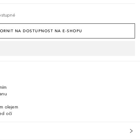
ostupné
ORNIT NA DOSTUPNOST NA E-SHOPU
ením
ranu
ým olejem
ed očí