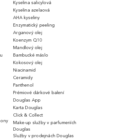
Kyselina salicylová
Kyselina azelaová
AHA kyseliny
Enzymatický peeling
Arganový olej
Koenzym Q10
Mandlový olej
ou
Bambucké máslo
Kokosový olej
Niacinamid
Ceramidy
Panthenol
Prémiové dárkové balení
Douglas App
Karta Douglas
Click & Collect
kony
Make-up služby v parfumeriích
Douglas
Služby v prodejnách Douglas