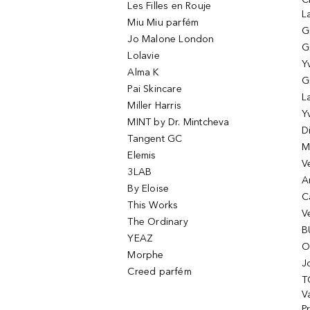
Les Filles en Rouje
L
Miu Miu parfém
G
Jo Malone London
G
Lolavie
Y
Alma K
G
Pai Skincare
L
Miller Harris
Y
MINT by Dr. Mintcheva
D
Tangent GC
M
Elemis
V
3LAB
A
By Eloise
C
This Works
V
The Ordinary
B
YEAZ
O
Morphe
J
Creed parfém
T
Va
P