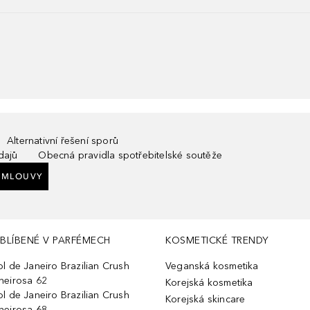
Alternativní řešení sporů
dajů
Obecná pravidla spotřebitelské soutěže
SMLOUVY
BLÍBENÉ V PARFÉMECH
KOSMETICKÉ TRENDY
ol de Janeiro Brazilian Crush
Veganská kosmetika
heirosa 62
Korejská kosmetika
ol de Janeiro Brazilian Crush
Korejská skincare
heirosa 68