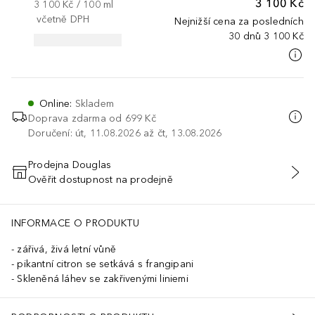
3 100 Kč
3 100 Kč
 / 
100
ml
včetně DPH
Nejnižší cena za posledních
30 dnů
3 100 Kč
Online
:
Skladem
Doprava zdarma od 699 Kč
Doručení: út, 11.08.2026 až čt, 13.08.2026
Prodejna Douglas
Ověřit dostupnost na prodejně
PŘIDAT DO KOŠÍKU
INFORMACE O PRODUKTU
zářivá, živá letní vůně
pikantní citron se setkává s frangipani
Skleněná láhev se zakřivenými liniemi