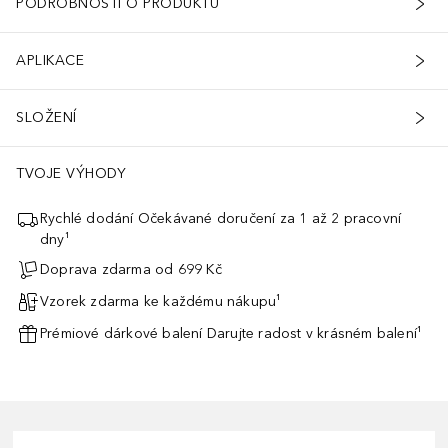
PODROBNOSTI O PRODUKTU
APLIKACE
SLOŽENÍ
TVOJE VÝHODY
Rychlé dodání Očekávané doručení za 1 až 2 pracovní
dny¹
Doprava zdarma od 699 Kč
Vzorek zdarma ke každému nákupu¹
Prémiové dárkové balení Darujte radost v krásném balení¹