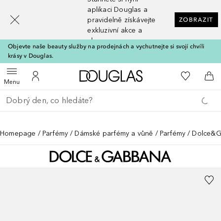
[navigation.slideout.screenreader]
aplikaci Douglas a
pravidelně získávejte
ZOBRAZIT
exkluzivní akce a
slevy
Objevte naše beauty služby na prodejnách a vychutnejte si svojí chvíli
krásy v Douglas.
Domů
K mému se
Otevřít menu
K mému účtu
Do 
Menu
Vraťte se
Proveďte vyhledávání
Homepage
Parfémy
Dámské parfémy a vůně
Parfémy
Dolce&G