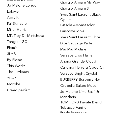
Giorgio Armani My Way
Jo Malone London
Giorgio Armani Sì
Lolavie
Yves Saint Laurent Black
Alma K
Opium
Pai Skincare
Gisada Ambassador
Miller Harris
Lancôme Idôle
MINT by Dr. Mintcheva
Yves Saint Laurent Libre
Tangent GC
Dior Sauvage Parfém
Elemis
Miu Miu Miutine
3LAB
Versace Eros Flame
By Eloise
Ariana Grande Cloud
This Works
Carolina Herrera Good Girl
The Ordinary
Versace Bright Crystal
YEAZ
BURBERRY Burberry Her
Morphe
Orebella Salted Muse
Creed parfém
Jo Malone Lime Basil &
Mandarin
TOM FORD Private Blend
Tobacco Vanille
Prada Paradoxe