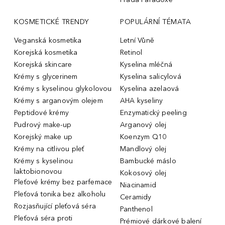
KOSMETICKÉ TRENDY
POPULÁRNÍ TÉMATA
Veganská kosmetika
Letní Vůně
Korejská kosmetika
Retinol
Korejská skincare
Kyselina mléčná
Krémy s glycerinem
Kyselina salicylová
Krémy s kyselinou glykolovou
Kyselina azelaová
Krémy s arganovým olejem
AHA kyseliny
Peptidové krémy
Enzymatický peeling
Pudrový make-up
Arganový olej
Korejský make up
Koenzym Q10
Krémy na citlivou pleť
Mandlový olej
Krémy s kyselinou
Bambucké máslo
laktobionovou
Kokosový olej
Pleťové krémy bez parfemace
Niacinamid
Pleťová tonika bez alkoholu
Ceramidy
Rozjasňující pleťová séra
Panthenol
Pleťová séra proti
Prémiové dárkové balení