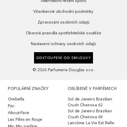
Alternativní řešení sporů
Všeobecné obchodní podmínky
Zpracování osobních údajů
Obecná pravidla spotřebitelské soutěže
Nastavení ochrany osobních údajů
ODSTOUPENÍ OD SMLOUVY
©
2026
Parfumerie Douglas s.r.o.
POPULÁRNÍ ZNAČKY
OBLÍBENÉ V PARFÉMECH
Orebella
Sol de Janeiro Brazilian
Crush Cheirosa 62
Pixi
Sol de Janeiro Brazilian
About-Face
Crush Cheirosa 68
Les Filles en Rouje
Lancôme La Vie Est Belle
Miu Miu parfém