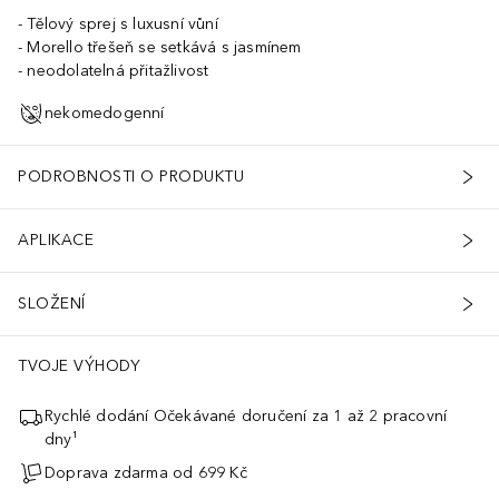
Tělový sprej s luxusní vůní
Morello třešeň se setkává s jasmínem
neodolatelná přitažlivost
nekomedogenní
PODROBNOSTI O PRODUKTU
APLIKACE
SLOŽENÍ
TVOJE VÝHODY
Rychlé dodání Očekávané doručení za 1 až 2 pracovní
dny¹
Doprava zdarma od 699 Kč