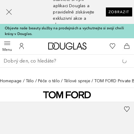
[navigation.slideout.screenreader]
aplikaci Douglas a
pravidelně získávejte
ZOBRAZIT
exkluzivní akce a
slevy
Objevte naše beauty služby na prodejnách a vychutnejte si svojí chvíli
krásy v Douglas.
Domů
K mému se
Otevřít menu
K mému účtu
Do 
Menu
Vraťte se
Proveďte vyhledávání
Homepage
Tělo
Péče o tělo
Tělové spreje
TOM FORD Private Bl