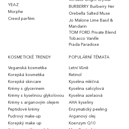
YEAZ
BURBERRY Burberry Her
Morphe
Orebella Salted Muse
Creed parfém
Jo Malone Lime Basil &
Mandarin
TOM FORD Private Blend
Tobacco Vanille
Prada Paradoxe
KOSMETICKÉ TRENDY
POPULÁRNÍ TÉMATA
Veganská kosmetika
Letní Vůně
Korejská kosmetika
Retinol
Korejská skincare
Kyselina mléčná
Krémy s glycerinem
Kyselina salicylová
Krémy s kyselinou glykolovou
Kyselina azelaová
Krémy s arganovým olejem
AHA kyseliny
Peptidové krémy
Enzymatický peeling
Pudrový make-up
Arganový olej
Korejský make up
Koenzym Q10