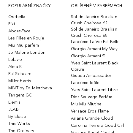
POPULÁRNÍ ZNAČKY
OBLÍBENÉ V PARFÉMECH
Orebella
Sol de Janeiro Brazilian
Crush Cheirosa 62
Pixi
Sol de Janeiro Brazilian
About-Face
Crush Cheirosa 68
Les Filles en Rouje
Lancôme La Vie Est Belle
Miu Miu parfém
Giorgio Armani My Way
Jo Malone London
Giorgio Armani Sì
Lolavie
Yves Saint Laurent Black
Alma K
Opium
Pai Skincare
Gisada Ambassador
Miller Harris
Lancôme Idôle
MINT by Dr. Mintcheva
Yves Saint Laurent Libre
Tangent GC
Dior Sauvage Parfém
Elemis
Miu Miu Miutine
3LAB
Versace Eros Flame
By Eloise
Ariana Grande Cloud
This Works
Carolina Herrera Good Girl
The Ordinary
Versace Bright Crystal