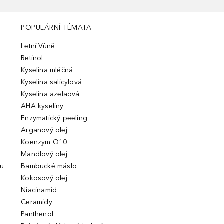
POPULÁRNÍ TÉMATA
Letní Vůně
Retinol
Kyselina mléčná
Kyselina salicylová
Kyselina azelaová
AHA kyseliny
Enzymatický peeling
Arganový olej
Koenzym Q10
Mandlový olej
ou
Bambucké máslo
Kokosový olej
Niacinamid
Ceramidy
Panthenol