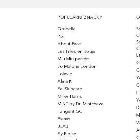
POPULÁRNÍ ZNAČKY
O
Orebella
S
C
Pixi
S
About-Face
C
Les Filles en Rouje
L
Miu Miu parfém
G
Jo Malone London
G
Lolavie
Y
Alma K
G
Pai Skincare
L
Miller Harris
Y
MINT by Dr. Mintcheva
D
Tangent GC
M
Elemis
V
3LAB
A
By Eloise
C