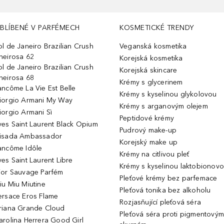
BLÍBENÉ V PARFÉMECH
KOSMETICKÉ TRENDY
ol de Janeiro Brazilian Crush
Veganská kosmetika
heirosa 62
Korejská kosmetika
ol de Janeiro Brazilian Crush
Korejská skincare
heirosa 68
Krémy s glycerinem
ancôme La Vie Est Belle
Krémy s kyselinou glykolovou
iorgio Armani My Way
Krémy s arganovým olejem
iorgio Armani Sì
Peptidové krémy
ves Saint Laurent Black Opium
Pudrový make-up
isada Ambassador
Korejský make up
ancôme Idôle
Krémy na citlivou pleť
ves Saint Laurent Libre
Krémy s kyselinou laktobionov
ior Sauvage Parfém
Pleťové krémy bez parfemace
iu Miu Miutine
Pleťová tonika bez alkoholu
ersace Eros Flame
Rozjasňující pleťová séra
riana Grande Cloud
Pleťová séra proti pigmentovým
arolina Herrera Good Girl