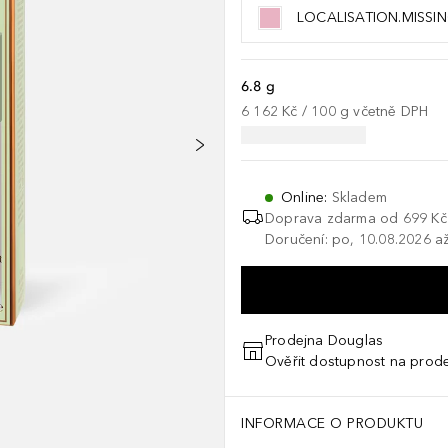
LOCALISATION.MISSI
6.8 g
6 162 Kč
 / 
100
g
včetně DPH
Online
:
Skladem
Doprava zdarma od
699 Kč
Doručení: po, 10.08.2026 až
Prodejna Douglas
Ověřit dostupnost na prod
INFORMACE O PRODUKTU