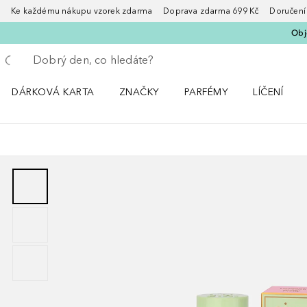
Ke každému nákupu vzorek zdarma Doprava zdarma 699 Kč Doručení za
Obje
Vraťte se
Proveďte vyhledávání
DÁRKOVÁ KARTA
ZNAČKY
PARFÉMY
LÍČENÍ
Otevřít nabídku ZNAČKY
Otevřít nabídku Parfémy
Otevřít nabí