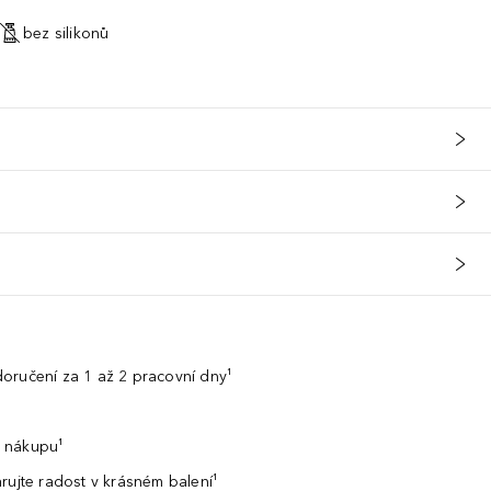
bez silikonů
oručení za 1 až 2 pracovní dny¹
 nákupu¹
rujte radost v krásném balení¹