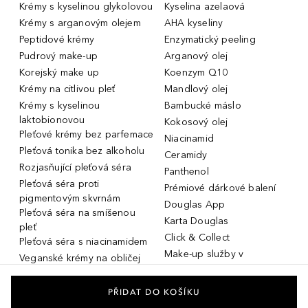
Krémy s kyselinou glykolovou
Kyselina azelaová
Krémy s arganovým olejem
AHA kyseliny
Peptidové krémy
Enzymatický peeling
Pudrový make-up
Arganový olej
Korejský make up
Koenzym Q10
Krémy na citlivou pleť
Mandlový olej
Krémy s kyselinou
Bambucké máslo
laktobionovou
Kokosový olej
Pleťové krémy bez parfemace
Niacinamid
Pleťová tonika bez alkoholu
Ceramidy
Rozjasňující pleťová séra
Panthenol
Pleťová séra proti
Prémiové dárkové balení
pigmentovým skvrnám
Douglas App
Pleťová séra na smíšenou
Karta Douglas
pleť
Click & Collect
Pleťová séra s niacinamidem
Make-up služby v
Veganské krémy na obličej
parfumeriích Douglas
Miniatury parfémů, cestovní
Služby v prodejnách Douglas
flakony
PŘIDAT DO KOŠÍKU
Kosmetika na rozšířené póry