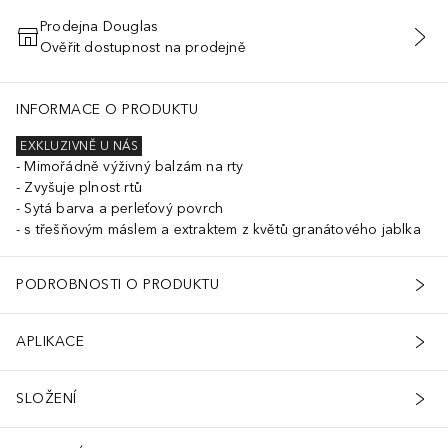
Prodejna Douglas
Ověřit dostupnost na prodejně
PŘIDAT DO KOŠÍKU
INFORMACE O PRODUKTU
EXKLUZIVNĚ U NÁS
Mimořádně výživný balzám na rty
Zvyšuje plnost rtů
Sytá barva a perleťový povrch
s třešňovým máslem a extraktem z květů granátového jablka
PODROBNOSTI O PRODUKTU
APLIKACE
SLOŽENÍ