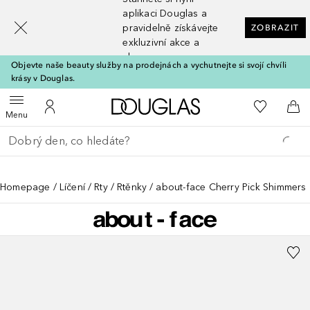
[navigation.slideout.screenreader]
aplikaci Douglas a
pravidelně získávejte
ZOBRAZIT
exkluzivní akce a
slevy
Objevte naše beauty služby na prodejnách a vychutnejte si svojí chvíli
krásy v Douglas.
Domů
K mému se
Otevřít menu
K mému účtu
Do 
Menu
Vraťte se
Proveďte vyhledávání
Homepage
Líčení
Rty
Rtěnky
about-face Cherry Pick Shimmers