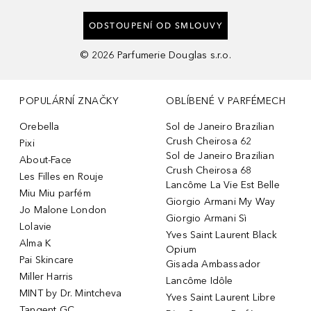
ODSTOUPENÍ OD SMLOUVY
©
2026
Parfumerie Douglas s.r.o.
POPULÁRNÍ ZNAČKY
OBLÍBENÉ V PARFÉMECH
Orebella
Sol de Janeiro Brazilian
Crush Cheirosa 62
Pixi
Sol de Janeiro Brazilian
About-Face
Crush Cheirosa 68
Les Filles en Rouje
Lancôme La Vie Est Belle
Miu Miu parfém
Giorgio Armani My Way
Jo Malone London
Giorgio Armani Sì
Lolavie
Yves Saint Laurent Black
Alma K
Opium
Pai Skincare
Gisada Ambassador
Miller Harris
Lancôme Idôle
MINT by Dr. Mintcheva
Yves Saint Laurent Libre
Tangent GC