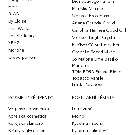
Dior Sauvage Parfém
Elemis
Miu Miu Miutine
3LAB
Versace Eros Flame
By Eloise
Ariana Grande Cloud
This Works
Carolina Herrera Good Girl
The Ordinary
Versace Bright Crystal
YEAZ
BURBERRY Burberry Her
Morphe
Orebella Salted Muse
Creed parfém
Jo Malone Lime Basil &
Mandarin
TOM FORD Private Blend
Tobacco Vanille
Prada Paradoxe
KOSMETICKÉ TRENDY
POPULÁRNÍ TÉMATA
Veganská kosmetika
Letní Vůně
Korejská kosmetika
Retinol
Korejská skincare
Kyselina mléčná
Krémy s glycerinem
Kyselina salicylová