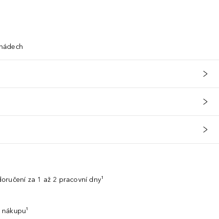
 nádech
oručení za 1 až 2 pracovní dny¹
 nákupu¹