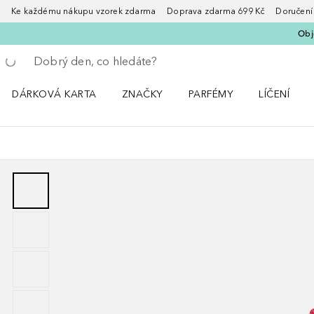
Ke každému nákupu vzorek zdarma Doprava zdarma 699 Kč Doručení za
Obje
Vraťte se
Proveďte vyhledávání
DÁRKOVÁ KARTA
ZNAČKY
PARFÉMY
LÍČENÍ
Otevřít nabídku ZNAČKY
Otevřít nabídku Parfémy
Otevřít nabí