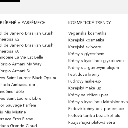
BLÍBENÉ V PARFÉMECH
KOSMETICKÉ TRENDY
ol de Janeiro Brazilian Crush
Veganská kosmetika
heirosa 62
Korejská kosmetika
ol de Janeiro Brazilian Crush
Korejská skincare
heirosa 68
Krémy s glycerinem
ancôme La Vie Est Belle
Krémy s kyselinou glykolovou
iorgio Armani My Way
Krémy s arganovým olejem
iorgio Armani Sì
Peptidové krémy
ves Saint Laurent Black Opium
Pudrový make-up
isada Ambassador
Korejský make up
ancôme Idôle
Krémy na citlivou pleť
ves Saint Laurent Libre
Krémy s kyselinou laktobionov
ior Sauvage Parfém
Pleťové krémy bez parfemace
iu Miu Miutine
Pleťová tonika bez alkoholu
ersace Eros Flame
Rozjasňující pleťová séra
riana Grande Cloud