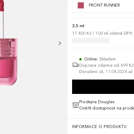
FRONT RUNNER
3.5 ml
17 400 Kč
 / 
100
ml
včetně DPH
Online
:
Skladem
Doprava zdarma od
699 Kč
Doručení: út, 11.08.2026 až
Prodejna Douglas
Ověřit dostupnost na prod
INFORMACE O PRODUKTU