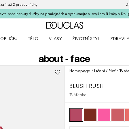
 1 až 2 pracovní dny
A
vte naše beauty služby na prodejnách a vychutnejte si svojí chvíli krásy v Dou
Domů
OBLIČEJ
TĚLO
VLASY
ŽIVOTNÍ STYL
ZDRAVÍ 
dku Líčení
Otevřít nabídku Obličej
Otevřít nabídku Tělo
Otevřít nabídku Vlasy
Otevřít nabídku Životní styl
Otevřít n
Homepage
Líčení
Pleť
Tvář
BLUSH RUSH
Tvářenka