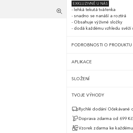
EXKLUZIVNĚ U NÁS
lehká tekutá tvářenka
snadno se nanáší a roztírá
Obsahuje výživné složky
dodá každému vzhledu svěží
PODROBNOSTI O PRODUKTU
APLIKACE
SLOŽENÍ
TVOJE VÝHODY
Rychlé dodání Očekávané d
Doprava zdarma od 699 Kč
Vzorek zdarma ke každému