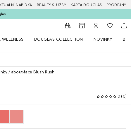
KTUÁLNÍ NABÍDKA
BEAUTY SLUŽBY
KARTA DOUGLAS
PRODEJNY
glas.
K mému se
K vyhledávači prodejen
K mému účtu
Do 
A WELLNESS
DOUGLAS COLLECTION
NOVINKY
BEA
abídku Zdraví a wellness
Otevřít nabídku Douglas Collection
Otevřít nabídku N
Ote
enky
about-face Blush Rush
0
(
0
)