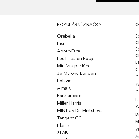
POPULÁRNÍ ZNAČKY
O
Orebella
S
C
Pixi
S
About-Face
C
Les Filles en Rouje
L
Miu Miu parfém
G
Jo Malone London
G
Lolavie
Y
Alma K
G
Pai Skincare
L
Miller Harris
Y
MINT by Dr. Mintcheva
D
Tangent GC
M
Elemis
V
3LAB
A