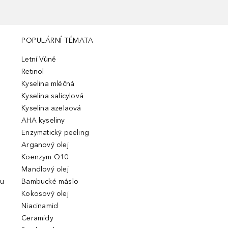
POPULÁRNÍ TÉMATA
Letní Vůně
Retinol
Kyselina mléčná
Kyselina salicylová
Kyselina azelaová
AHA kyseliny
Enzymatický peeling
Arganový olej
Koenzym Q10
Mandlový olej
ou
Bambucké máslo
Kokosový olej
Niacinamid
Ceramidy