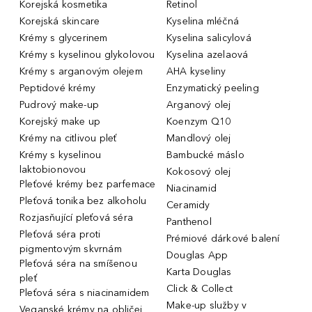
Korejská kosmetika
Retinol
Korejská skincare
Kyselina mléčná
Krémy s glycerinem
Kyselina salicylová
Krémy s kyselinou glykolovou
Kyselina azelaová
Krémy s arganovým olejem
AHA kyseliny
Peptidové krémy
Enzymatický peeling
Pudrový make-up
Arganový olej
Korejský make up
Koenzym Q10
Krémy na citlivou pleť
Mandlový olej
Krémy s kyselinou
Bambucké máslo
laktobionovou
Kokosový olej
Pleťové krémy bez parfemace
Niacinamid
Pleťová tonika bez alkoholu
Ceramidy
Rozjasňující pleťová séra
Panthenol
Pleťová séra proti
Prémiové dárkové balení
pigmentovým skvrnám
Douglas App
Pleťová séra na smíšenou
Karta Douglas
pleť
Click & Collect
Pleťová séra s niacinamidem
Make-up služby v
Veganské krémy na obličej