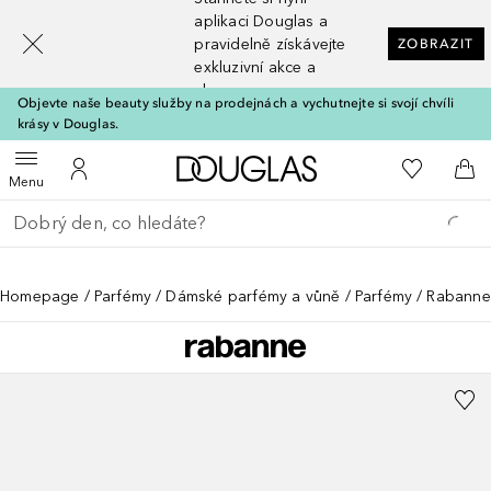
[navigation.slideout.screenreader]
aplikaci Douglas a
pravidelně získávejte
ZOBRAZIT
exkluzivní akce a
slevy
Objevte naše beauty služby na prodejnách a vychutnejte si svojí chvíli
krásy v Douglas.
Domů
K mému se
Otevřít menu
K mému účtu
Do 
Menu
Vraťte se
Proveďte vyhledávání
Homepage
Parfémy
Dámské parfémy a vůně
Parfémy
Rabanne