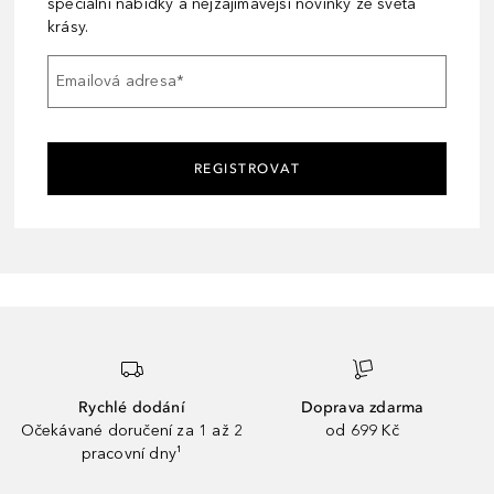
speciální nabídky a nejzajímavější novinky ze světa
krásy.
Emailová adresa
*
REGISTROVAT
Rychlé dodání
Doprava zdarma
Očekávané doručení za 1 až 2
od 699 Kč
pracovní dny¹