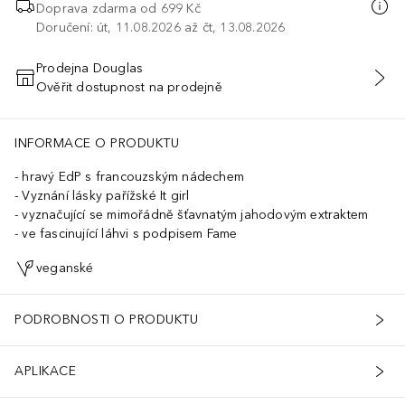
Doprava zdarma od 699 Kč
Doručení: út, 11.08.2026 až čt, 13.08.2026
Prodejna Douglas
Ověřit dostupnost na prodejně
PŘIDAT DO KOŠÍKU
INFORMACE O PRODUKTU
hravý EdP s francouzským nádechem
Vyznání lásky pařížské It girl
vyznačující se mimořádně šťavnatým jahodovým extraktem
ve fascinující láhvi s podpisem Fame
veganské
PODROBNOSTI O PRODUKTU
APLIKACE