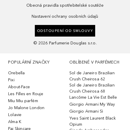
Obecná pravidla spotřebitelské soutěže
Nastavení ochrany osobních údajů
ODSTOUPENÍ OD SMLOUVY
©
2026
Parfumerie Douglas s.r.o.
POPULÁRNÍ ZNAČKY
OBLÍBENÉ V PARFÉMECH
Orebella
Sol de Janeiro Brazilian
Crush Cheirosa 62
Pixi
Sol de Janeiro Brazilian
About-Face
Crush Cheirosa 68
Les Filles en Rouje
Lancôme La Vie Est Belle
Miu Miu parfém
Giorgio Armani My Way
Jo Malone London
Giorgio Armani Sì
Lolavie
Yves Saint Laurent Black
Alma K
Opium
Pai Skincare