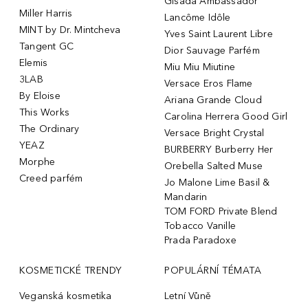
Gisada Ambassador
Miller Harris
Lancôme Idôle
MINT by Dr. Mintcheva
Yves Saint Laurent Libre
Tangent GC
Dior Sauvage Parfém
Elemis
Miu Miu Miutine
3LAB
Versace Eros Flame
By Eloise
Ariana Grande Cloud
This Works
Carolina Herrera Good Girl
The Ordinary
Versace Bright Crystal
YEAZ
BURBERRY Burberry Her
Morphe
Orebella Salted Muse
Creed parfém
Jo Malone Lime Basil &
Mandarin
TOM FORD Private Blend
Tobacco Vanille
Prada Paradoxe
KOSMETICKÉ TRENDY
POPULÁRNÍ TÉMATA
Veganská kosmetika
Letní Vůně