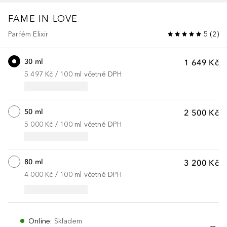
FAME
IN LOVE
Parfém Elixir
5
(
2
)
30 ml
1 649 Kč
5 497 Kč
 / 
100
ml
včetně DPH
50 ml
2 500 Kč
5 000 Kč
 / 
100
ml
včetně DPH
80 ml
3 200 Kč
4 000 Kč
 / 
100
ml
včetně DPH
Online
:
Skladem