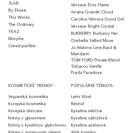
3LAB
Versace Eros Flame
By Eloise
Ariana Grande Cloud
This Works
Carolina Herrera Good Girl
The Ordinary
Versace Bright Crystal
YEAZ
BURBERRY Burberry Her
Morphe
Orebella Salted Muse
Creed parfém
Jo Malone Lime Basil &
Mandarin
TOM FORD Private Blend
Tobacco Vanille
Prada Paradoxe
KOSMETICKÉ TRENDY
POPULÁRNÍ TÉMATA
Veganská kosmetika
Letní Vůně
Korejská kosmetika
Retinol
Korejská skincare
Kyselina mléčná
Krémy s glycerinem
Kyselina salicylová
Krémy s kyselinou glykolovou
Kyselina azelaová
Krémy s arganovým olejem
AHA kyseliny