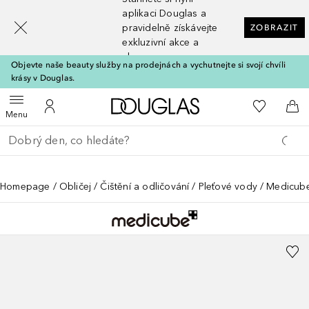
[navigation.slideout.screenreader]
aplikaci Douglas a
pravidelně získávejte
ZOBRAZIT
exkluzivní akce a
slevy
Objevte naše beauty služby na prodejnách a vychutnejte si svojí chvíli
krásy v Douglas.
Domů
K mému se
Otevřít menu
K mému účtu
Do 
Menu
Vraťte se
Proveďte vyhledávání
Homepage
Obličej
Čištění a odličování
Pleťové vody
Medicube