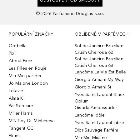
ODSTOUPENÍ OD SMLOUVY
©
2026
Parfumerie Douglas s.r.o.
POPULÁRNÍ ZNAČKY
OBLÍBENÉ V PARFÉMECH
Orebella
Sol de Janeiro Brazilian
Crush Cheirosa 62
Pixi
Sol de Janeiro Brazilian
About-Face
Crush Cheirosa 68
Les Filles en Rouje
Lancôme La Vie Est Belle
Miu Miu parfém
Giorgio Armani My Way
Jo Malone London
Giorgio Armani Sì
Lolavie
Yves Saint Laurent Black
Alma K
Opium
Pai Skincare
Gisada Ambassador
Miller Harris
Lancôme Idôle
MINT by Dr. Mintcheva
Yves Saint Laurent Libre
Tangent GC
Dior Sauvage Parfém
Elemis
Miu Miu Miutine