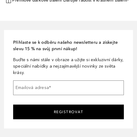
Prémiové dárkové balení Darujte radost v krásném balení¹
Přihlaste se k odběru našeho newsletteru a získejte
slevu 15 % na svůj první nákup!
Buďte s námi stále v obraze a užijte si exkluzivní dárky,
speciální nabídky a nejzajímavější novinky ze světa
krásy.
Emailová adresa
*
REGISTROVAT