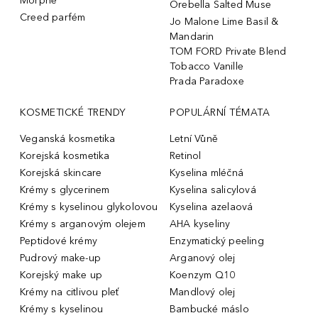
Morphe
Orebella Salted Muse
Creed parfém
Jo Malone Lime Basil &
Mandarin
TOM FORD Private Blend
Tobacco Vanille
Prada Paradoxe
KOSMETICKÉ TRENDY
POPULÁRNÍ TÉMATA
Veganská kosmetika
Letní Vůně
Korejská kosmetika
Retinol
Korejská skincare
Kyselina mléčná
Krémy s glycerinem
Kyselina salicylová
Krémy s kyselinou glykolovou
Kyselina azelaová
Krémy s arganovým olejem
AHA kyseliny
Peptidové krémy
Enzymatický peeling
Pudrový make-up
Arganový olej
Korejský make up
Koenzym Q10
Krémy na citlivou pleť
Mandlový olej
Krémy s kyselinou
Bambucké máslo