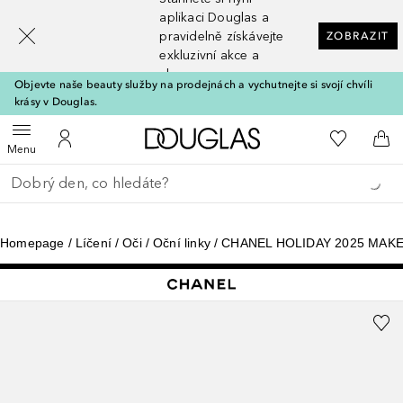
[navigation.slideout.screenreader]
aplikaci Douglas a
pravidelně získávejte
ZOBRAZIT
exkluzivní akce a
slevy
Objevte naše beauty služby na prodejnách a vychutnejte si svojí chvíli
krásy v Douglas.
Domů
K mému se
Otevřít menu
K mému účtu
Do 
Menu
Vraťte se
Proveďte vyhledávání
Homepage
Líčení
Oči
Oční linky
CHANEL HOLIDAY 2025 MAK