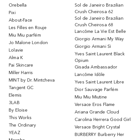
Orebella
Sol de Janeiro Brazilian
Crush Cheirosa 62
Pixi
Sol de Janeiro Brazilian
About-Face
Crush Cheirosa 68
Les Filles en Rouje
Lancôme La Vie Est Belle
Miu Miu parfém
Giorgio Armani My Way
Jo Malone London
Giorgio Armani Sì
Lolavie
Yves Saint Laurent Black
Alma K
Opium
Pai Skincare
Gisada Ambassador
Miller Harris
Lancôme Idôle
MINT by Dr. Mintcheva
Yves Saint Laurent Libre
Tangent GC
Dior Sauvage Parfém
Elemis
Miu Miu Miutine
3LAB
Versace Eros Flame
By Eloise
Ariana Grande Cloud
This Works
Carolina Herrera Good Girl
The Ordinary
Versace Bright Crystal
YEAZ
BURBERRY Burberry Her