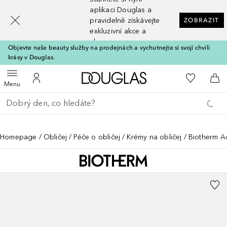
[navigation.slideout.screenreader]
aplikaci Douglas a
pravidelně získávejte
ZOBRAZIT
exkluzivní akce a
slevy
Objevte naše beauty služby na prodejnách a vychutnejte si svojí chvíli
krásy v Douglas.
Domů
K mému se
Otevřít menu
K mému účtu
Do 
Menu
Vraťte se
Proveďte vyhledávání
Homepage
Obličej
Péče o obličej
Krémy na obličej
Biotherm 