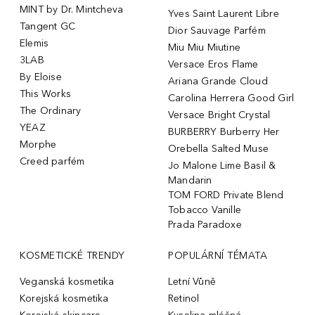
MINT by Dr. Mintcheva
Yves Saint Laurent Libre
Tangent GC
Dior Sauvage Parfém
Elemis
Miu Miu Miutine
3LAB
Versace Eros Flame
By Eloise
Ariana Grande Cloud
This Works
Carolina Herrera Good Girl
The Ordinary
Versace Bright Crystal
YEAZ
BURBERRY Burberry Her
Morphe
Orebella Salted Muse
Creed parfém
Jo Malone Lime Basil &
Mandarin
TOM FORD Private Blend
Tobacco Vanille
Prada Paradoxe
KOSMETICKÉ TRENDY
POPULÁRNÍ TÉMATA
Veganská kosmetika
Letní Vůně
Korejská kosmetika
Retinol