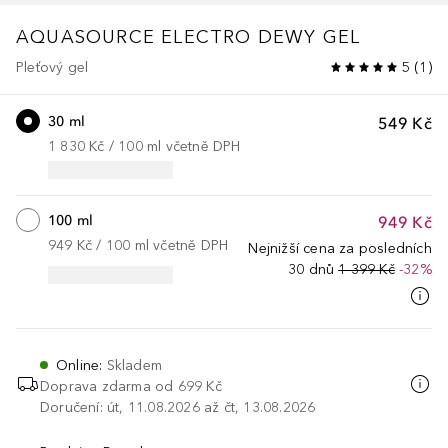
AQUASOURCE
ELECTRO DEWY GEL
Pleťový gel
5
(
1
)
30 ml
549 Kč
1 830 Kč
 / 
100
ml
včetně DPH
100 ml
949 Kč
949 Kč
 / 
100
ml
včetně DPH
Nejnižší cena za posledních
30 dnů
1 399 Kč
-32%
Online
:
Skladem
Doprava zdarma od
699 Kč
Doručení: út, 11.08.2026 až čt, 13.08.2026