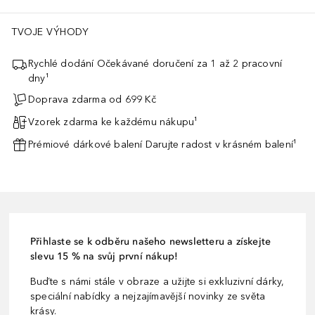
TVOJE VÝHODY
Rychlé dodání Očekávané doručení za 1 až 2 pracovní
dny¹
Doprava zdarma od 699 Kč
Vzorek zdarma ke každému nákupu¹
Prémiové dárkové balení Darujte radost v krásném balení¹
Přihlaste se k odběru našeho newsletteru a získejte
slevu 15 % na svůj první nákup!
Buďte s námi stále v obraze a užijte si exkluzivní dárky,
speciální nabídky a nejzajímavější novinky ze světa
krásy.