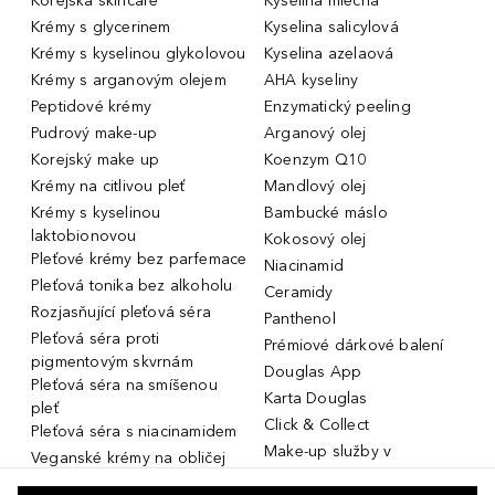
Korejská skincare
Kyselina mléčná
Krémy s glycerinem
Kyselina salicylová
Krémy s kyselinou glykolovou
Kyselina azelaová
Krémy s arganovým olejem
AHA kyseliny
Peptidové krémy
Enzymatický peeling
Pudrový make-up
Arganový olej
Korejský make up
Koenzym Q10
Krémy na citlivou pleť
Mandlový olej
Krémy s kyselinou
Bambucké máslo
laktobionovou
Kokosový olej
Pleťové krémy bez parfemace
Niacinamid
Pleťová tonika bez alkoholu
Ceramidy
Rozjasňující pleťová séra
Panthenol
Pleťová séra proti
Prémiové dárkové balení
pigmentovým skvrnám
Douglas App
Pleťová séra na smíšenou
Karta Douglas
pleť
Click & Collect
Pleťová séra s niacinamidem
Make-up služby v
Veganské krémy na obličej
parfumeriích Douglas
Miniatury parfémů, cestovní