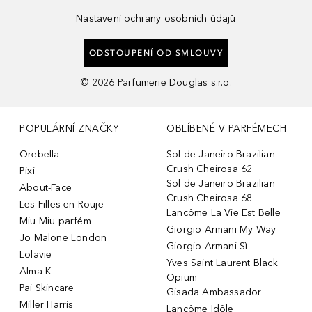
Nastavení ochrany osobních údajů
ODSTOUPENÍ OD SMLOUVY
©
2026
Parfumerie Douglas s.r.o.
POPULÁRNÍ ZNAČKY
OBLÍBENÉ V PARFÉMECH
Orebella
Sol de Janeiro Brazilian
Crush Cheirosa 62
Pixi
Sol de Janeiro Brazilian
About-Face
Crush Cheirosa 68
Les Filles en Rouje
Lancôme La Vie Est Belle
Miu Miu parfém
Giorgio Armani My Way
Jo Malone London
Giorgio Armani Sì
Lolavie
Yves Saint Laurent Black
Alma K
Opium
Pai Skincare
Gisada Ambassador
Miller Harris
Lancôme Idôle