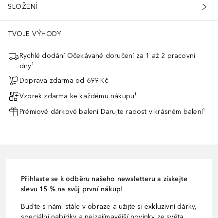
SLOŽENÍ
TVOJE VÝHODY
Rychlé dodání Očekávané doručení za 1 až 2 pracovní
dny¹
Doprava zdarma od 699 Kč
Vzorek zdarma ke každému nákupu¹
Prémiové dárkové balení Darujte radost v krásném balení¹
Přihlaste se k odběru našeho newsletteru a získejte
slevu 15 % na svůj první nákup!
Buďte s námi stále v obraze a užijte si exkluzivní dárky,
speciální nabídky a nejzajímavější novinky ze světa