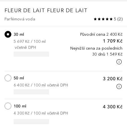
FLEUR DE LAIT
FLEUR DE LAIT
Parfémová voda
5
(
2
)
30 ml
Původní cena
2 400 Kč
1 709 Kč
5 697 Kč
 / 
100
ml
včetně DPH
Nejnižší cena za posledních
30 dnů
1 549 Kč
50 ml
3 200 Kč
6 400 Kč
 / 
100
ml
včetně DPH
100 ml
4 300 Kč
4 300 Kč
 / 
100
ml
včetně DPH