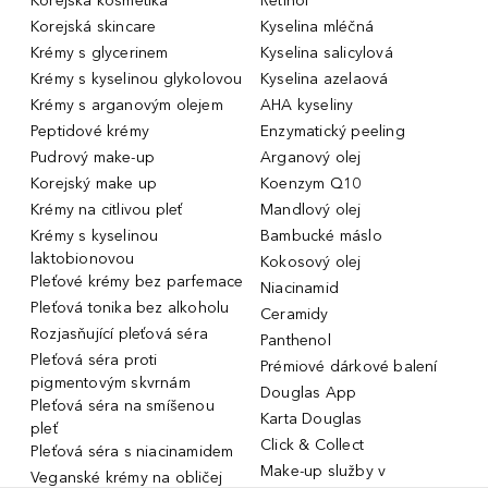
Korejská kosmetika
Retinol
Korejská skincare
Kyselina mléčná
Krémy s glycerinem
Kyselina salicylová
Krémy s kyselinou glykolovou
Kyselina azelaová
Krémy s arganovým olejem
AHA kyseliny
Peptidové krémy
Enzymatický peeling
Pudrový make-up
Arganový olej
Korejský make up
Koenzym Q10
Krémy na citlivou pleť
Mandlový olej
Krémy s kyselinou
Bambucké máslo
laktobionovou
Kokosový olej
Pleťové krémy bez parfemace
Niacinamid
Pleťová tonika bez alkoholu
Ceramidy
Rozjasňující pleťová séra
Panthenol
Pleťová séra proti
Prémiové dárkové balení
pigmentovým skvrnám
Douglas App
Pleťová séra na smíšenou
Karta Douglas
pleť
Click & Collect
Pleťová séra s niacinamidem
Make-up služby v
Veganské krémy na obličej