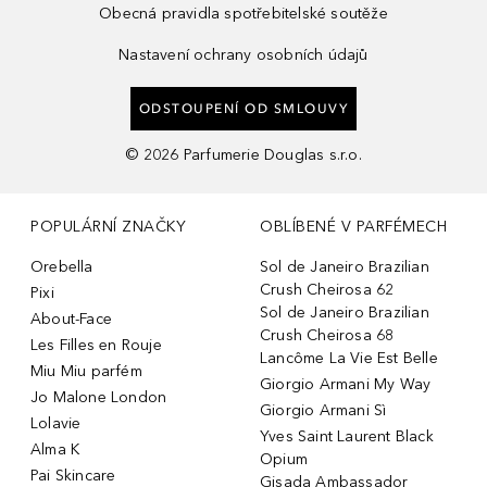
Obecná pravidla spotřebitelské soutěže
Nastavení ochrany osobních údajů
ODSTOUPENÍ OD SMLOUVY
©
2026
Parfumerie Douglas s.r.o.
POPULÁRNÍ ZNAČKY
OBLÍBENÉ V PARFÉMECH
Orebella
Sol de Janeiro Brazilian
Crush Cheirosa 62
Pixi
Sol de Janeiro Brazilian
About-Face
Crush Cheirosa 68
Les Filles en Rouje
Lancôme La Vie Est Belle
Miu Miu parfém
Giorgio Armani My Way
Jo Malone London
Giorgio Armani Sì
Lolavie
Yves Saint Laurent Black
Alma K
Opium
Pai Skincare
Gisada Ambassador