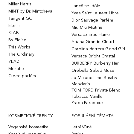
Miller Harris
Lancôme Idôle
MINT by Dr. Mintcheva
Yves Saint Laurent Libre
Tangent GC
Dior Sauvage Parfém
Elemis
Miu Miu Miutine
3LAB
Versace Eros Flame
By Eloise
Ariana Grande Cloud
This Works
Carolina Herrera Good Girl
The Ordinary
Versace Bright Crystal
YEAZ
BURBERRY Burberry Her
Morphe
Orebella Salted Muse
Creed parfém
Jo Malone Lime Basil &
Mandarin
TOM FORD Private Blend
Tobacco Vanille
Prada Paradoxe
KOSMETICKÉ TRENDY
POPULÁRNÍ TÉMATA
Veganská kosmetika
Letní Vůně