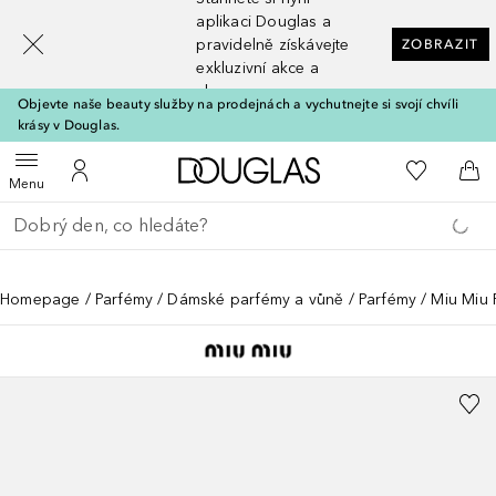
[navigation.slideout.screenreader]
aplikaci Douglas a
pravidelně získávejte
ZOBRAZIT
exkluzivní akce a
slevy
Objevte naše beauty služby na prodejnách a vychutnejte si svojí chvíli
krásy v Douglas.
Domů
K mému se
Otevřít menu
K mému účtu
Do 
Menu
Vraťte se
Proveďte vyhledávání
Homepage
Parfémy
Dámské parfémy a vůně
Parfémy
Miu Miu F