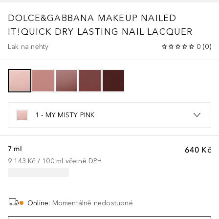
DOLCE&GABBANA MAKEUP
NAILED
IT!QUICK DRY LASTING NAIL LACQUER
Lak na nehty
0
(
0
)
1 - MY MISTY PINK
7 ml
640 Kč
9 143 Kč
 / 
100
ml
včetně DPH
Online
:
Momentálně nedostupné