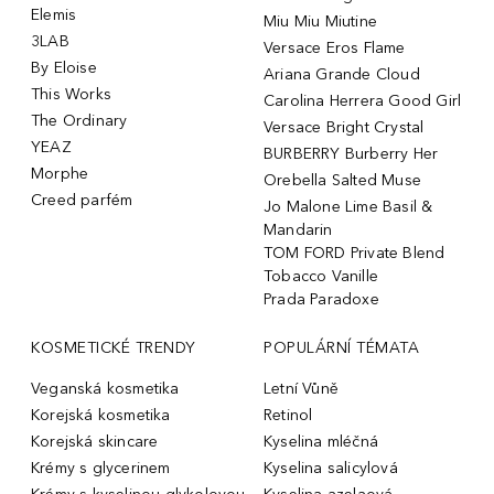
Elemis
Miu Miu Miutine
3LAB
Versace Eros Flame
By Eloise
Ariana Grande Cloud
This Works
Carolina Herrera Good Girl
The Ordinary
Versace Bright Crystal
YEAZ
BURBERRY Burberry Her
Morphe
Orebella Salted Muse
Creed parfém
Jo Malone Lime Basil &
Mandarin
TOM FORD Private Blend
Tobacco Vanille
Prada Paradoxe
KOSMETICKÉ TRENDY
POPULÁRNÍ TÉMATA
Veganská kosmetika
Letní Vůně
Korejská kosmetika
Retinol
Korejská skincare
Kyselina mléčná
Krémy s glycerinem
Kyselina salicylová