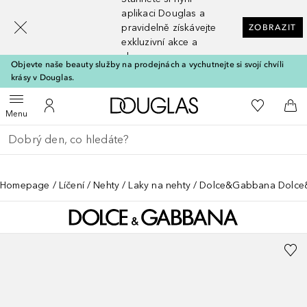
[navigation.slideout.screenreader]
aplikaci Douglas a
pravidelně získávejte
ZOBRAZIT
exkluzivní akce a
slevy
Objevte naše beauty služby na prodejnách a vychutnejte si svojí chvíli
krásy v Douglas.
Domů
K mému se
Otevřít menu
K mému účtu
Do 
Menu
Vraťte se
Proveďte vyhledávání
Homepage
Líčení
Nehty
Laky na nehty
Dolce&Gabbana Dolce&G