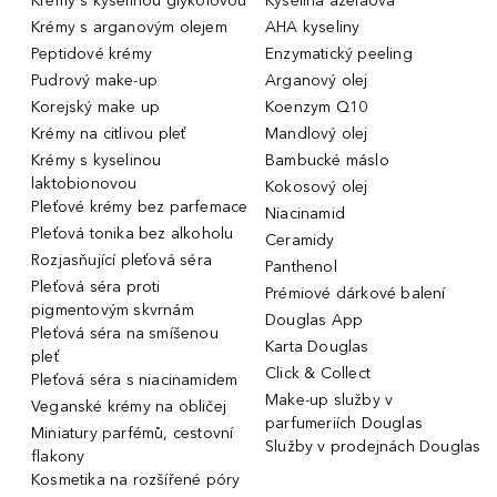
Krémy s kyselinou glykolovou
Kyselina azelaová
Krémy s arganovým olejem
AHA kyseliny
Peptidové krémy
Enzymatický peeling
Pudrový make-up
Arganový olej
Korejský make up
Koenzym Q10
Krémy na citlivou pleť
Mandlový olej
Krémy s kyselinou
Bambucké máslo
laktobionovou
Kokosový olej
Pleťové krémy bez parfemace
Niacinamid
Pleťová tonika bez alkoholu
Ceramidy
Rozjasňující pleťová séra
Panthenol
Pleťová séra proti
Prémiové dárkové balení
pigmentovým skvrnám
Douglas App
Pleťová séra na smíšenou
Karta Douglas
pleť
Click & Collect
Pleťová séra s niacinamidem
Make-up služby v
Veganské krémy na obličej
parfumeriích Douglas
Miniatury parfémů, cestovní
Služby v prodejnách Douglas
flakony
Kosmetika na rozšířené póry