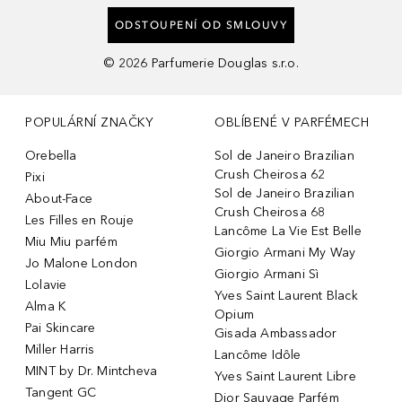
ODSTOUPENÍ OD SMLOUVY
©
2026
Parfumerie Douglas s.r.o.
POPULÁRNÍ ZNAČKY
OBLÍBENÉ V PARFÉMECH
Orebella
Sol de Janeiro Brazilian
Crush Cheirosa 62
Pixi
Sol de Janeiro Brazilian
About-Face
Crush Cheirosa 68
Les Filles en Rouje
Lancôme La Vie Est Belle
Miu Miu parfém
Giorgio Armani My Way
Jo Malone London
Giorgio Armani Sì
Lolavie
Yves Saint Laurent Black
Alma K
Opium
Pai Skincare
Gisada Ambassador
Miller Harris
Lancôme Idôle
MINT by Dr. Mintcheva
Yves Saint Laurent Libre
Tangent GC
Dior Sauvage Parfém