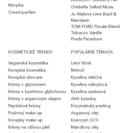
Morphe
Orebella Salted Muse
Creed parfém
Jo Malone Lime Basil &
Mandarin
TOM FORD Private Blend
Tobacco Vanille
Prada Paradoxe
KOSMETICKÉ TRENDY
POPULÁRNÍ TÉMATA
Veganská kosmetika
Letní Vůně
Korejská kosmetika
Retinol
Korejská skincare
Kyselina mléčná
Krémy s glycerinem
Kyselina salicylová
Krémy s kyselinou glykolovou
Kyselina azelaová
Krémy s arganovým olejem
AHA kyseliny
Peptidové krémy
Enzymatický peeling
Pudrový make-up
Arganový olej
Korejský make up
Koenzym Q10
Krémy na citlivou pleť
Mandlový olej