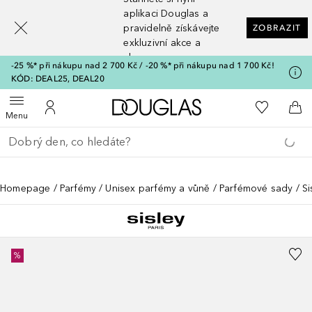
[navigation.slideout.screenreader]
aplikaci Douglas a
pravidelně získávejte
ZOBRAZIT
exkluzivní akce a
slevy
-25 %* při nákupu nad 2 700 Kč / -20 %* při nákupu nad 1 700 Kč!
KÓD: DEAL25, DEAL20
Domů
K mému se
Otevřít menu
K mému účtu
Do 
Menu
Vraťte se
Proveďte vyhledávání
Homepage
Parfémy
Unisex parfémy a vůně
Parfémové sady
Si
%