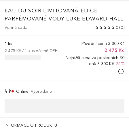
EAU DU SOIR
LIMITOVANÁ EDICE
PARFÉMOVANÉ VODY LUKE EDWARD HALL
Vonná sada
0
(
0
)
1 ks
Původní cena
3 300 Kč
2 475 Kč
2 475 Kč
 / 
1
kus
včetně DPH
Nejnižší cena za posledních 30
dnů
3 300 Kč
-25%
Online
:
Vyprodáno
LYSORBATE 60, SORBITAN ISOSTEARATE, SODIUM HYDROXIDE, CI
INFORMACE O PRODUKTU