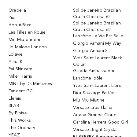
Orebella
Sol de Janeiro Brazilian
Crush Cheirosa 62
Pixi
Sol de Janeiro Brazilian
About-Face
Crush Cheirosa 68
Les Filles en Rouje
Lancôme La Vie Est Belle
Miu Miu parfém
Giorgio Armani My Way
Jo Malone London
Giorgio Armani Sì
Lolavie
Yves Saint Laurent Black
Alma K
Opium
Pai Skincare
Gisada Ambassador
Miller Harris
Lancôme Idôle
MINT by Dr. Mintcheva
Yves Saint Laurent Libre
Tangent GC
Dior Sauvage Parfém
Elemis
Miu Miu Miutine
3LAB
Versace Eros Flame
By Eloise
Ariana Grande Cloud
This Works
Carolina Herrera Good Girl
The Ordinary
Versace Bright Crystal
YEAZ
BURBERRY Burberry Her