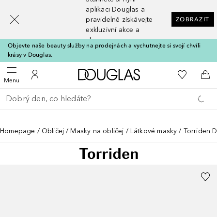
[navigation.slideout.screenreader]
aplikaci Douglas a
pravidelně získávejte
ZOBRAZIT
exkluzivní akce a
slevy
Objevte naše beauty služby na prodejnách a vychutnejte si svojí chvíli
krásy v Douglas.
Domů
K mému se
Otevřít menu
K mému účtu
Do 
Menu
Vraťte se
Proveďte vyhledávání
Homepage
Obličej
Masky na obličej
Látkové masky
Torriden