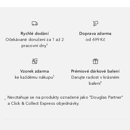
Rychlé dodání
Doprava zdarma
Očekávané doručení za 1 až 2
od 699 Kč
pracovní dny¹
Vzorek zdarma
Prémiové dárkové balení
ke každému nákupu¹
Darujte radost v krásném
balení¹
Nevztahuje se na produkty označené jako "Douglas Partner"
¹
a Click & Collect Express objednávky.