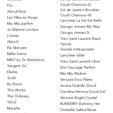
Crush Cheirosa 62
Pixi
Sol de Janeiro Brazilian
About-Face
Crush Cheirosa 68
Les Filles en Rouje
Lancôme La Vie Est Belle
Miu Miu parfém
Giorgio Armani My Way
Jo Malone London
Giorgio Armani Sì
Lolavie
Yves Saint Laurent Black
Alma K
Opium
Pai Skincare
Gisada Ambassador
Miller Harris
Lancôme Idôle
MINT by Dr. Mintcheva
Yves Saint Laurent Libre
Tangent GC
Dior Sauvage Parfém
Elemis
Miu Miu Miutine
3LAB
Versace Eros Flame
By Eloise
Ariana Grande Cloud
This Works
Carolina Herrera Good Girl
The Ordinary
Versace Bright Crystal
YEAZ
BURBERRY Burberry Her
Morphe
Orebella Salted Muse