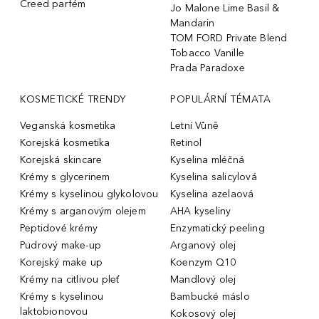
Creed parfém
Jo Malone Lime Basil &
Mandarin
TOM FORD Private Blend
Tobacco Vanille
Prada Paradoxe
KOSMETICKÉ TRENDY
POPULÁRNÍ TÉMATA
Veganská kosmetika
Letní Vůně
Korejská kosmetika
Retinol
Korejská skincare
Kyselina mléčná
Krémy s glycerinem
Kyselina salicylová
Krémy s kyselinou glykolovou
Kyselina azelaová
Krémy s arganovým olejem
AHA kyseliny
Peptidové krémy
Enzymatický peeling
Pudrový make-up
Arganový olej
Korejský make up
Koenzym Q10
Krémy na citlivou pleť
Mandlový olej
Krémy s kyselinou
Bambucké máslo
laktobionovou
Kokosový olej