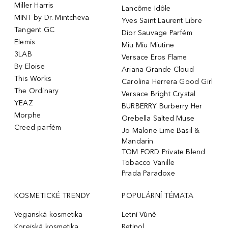
Miller Harris
Lancôme Idôle
MINT by Dr. Mintcheva
Yves Saint Laurent Libre
Tangent GC
Dior Sauvage Parfém
Elemis
Miu Miu Miutine
3LAB
Versace Eros Flame
By Eloise
Ariana Grande Cloud
This Works
Carolina Herrera Good Girl
The Ordinary
Versace Bright Crystal
YEAZ
BURBERRY Burberry Her
Morphe
Orebella Salted Muse
Creed parfém
Jo Malone Lime Basil &
Mandarin
TOM FORD Private Blend
Tobacco Vanille
Prada Paradoxe
KOSMETICKÉ TRENDY
POPULÁRNÍ TÉMATA
Veganská kosmetika
Letní Vůně
Korejská kosmetika
Retinol