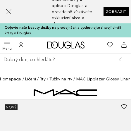
[navigation.slideout.screenreader]
aplikaci Douglas a
pravidelně získávejte
ZOBRAZIT
exkluzivní akce a
slevy
Objevte naše beauty služby na prodejnách a vychutnejte si svojí chvíli
krásy v Douglas.
Domů
K mému se
Otevřít menu
K mému účtu
Do 
Menu
Vraťte se
Proveďte vyhledávání
Homepage
Líčení
Rty
Tužky na rty
MAC Lipglazer Glossy Liner
NOVÝ