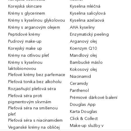
Korejská skincare
Kyselina mléčná
Krémy s glycerinem
Kyselina salicylová
Krémy s kyselinou glykolovou
Kyselina azelaová
Krémy s arganovým olejem
AHA kyseliny
Peptidové krémy
Enzymatický peeling
Pudrový make-up
Arganový olej
Korejský make up
Koenzym Q10
Krémy na citlivou pleť
Mandlový olej
Krémy s kyselinou
Bambucké máslo
laktobionovou
Kokosový olej
Pleťové krémy bez parfemace
Niacinamid
Pleťová tonika bez alkoholu
Ceramidy
Rozjasňující pleťová séra
Panthenol
Pleťová séra proti
Prémiové dárkové balení
pigmentovým skvrnám
Douglas App
Pleťová séra na smíšenou
Karta Douglas
pleť
Click & Collect
Pleťová séra s niacinamidem
Make-up služby v
Veganské krémy na obličej