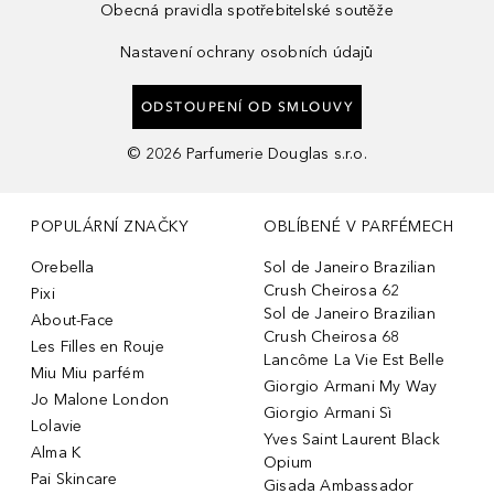
Obecná pravidla spotřebitelské soutěže
Nastavení ochrany osobních údajů
ODSTOUPENÍ OD SMLOUVY
©
2026
Parfumerie Douglas s.r.o.
POPULÁRNÍ ZNAČKY
OBLÍBENÉ V PARFÉMECH
Orebella
Sol de Janeiro Brazilian
Crush Cheirosa 62
Pixi
Sol de Janeiro Brazilian
About-Face
Crush Cheirosa 68
Les Filles en Rouje
Lancôme La Vie Est Belle
Miu Miu parfém
Giorgio Armani My Way
Jo Malone London
Giorgio Armani Sì
Lolavie
Yves Saint Laurent Black
Alma K
Opium
Pai Skincare
Gisada Ambassador