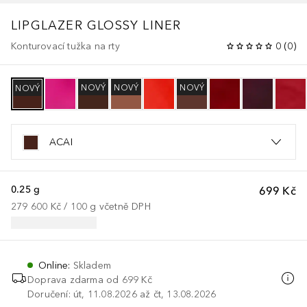
LIPGLAZER GLOSSY LINER
Konturovací tužka na rty
0
(
0
)
NOVÝ
NOVÝ
NOVÝ
NOVÝ
ACAI
0.25 g
699 Kč
279 600 Kč
 / 
100
g
včetně DPH
Online
:
Skladem
Doprava zdarma od 699 Kč
Doručení: út, 11.08.2026 až čt, 13.08.2026