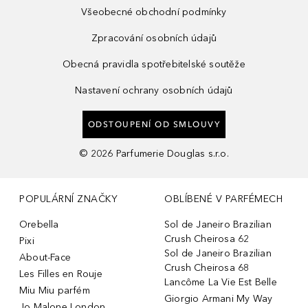
Všeobecné obchodní podmínky
Zpracování osobních údajů
Obecná pravidla spotřebitelské soutěže
Nastavení ochrany osobních údajů
ODSTOUPENÍ OD SMLOUVY
©
2026
Parfumerie Douglas s.r.o.
POPULÁRNÍ ZNAČKY
OBLÍBENÉ V PARFÉMECH
Orebella
Sol de Janeiro Brazilian
Crush Cheirosa 62
Pixi
Sol de Janeiro Brazilian
About-Face
Crush Cheirosa 68
Les Filles en Rouje
Lancôme La Vie Est Belle
Miu Miu parfém
Giorgio Armani My Way
Jo Malone London