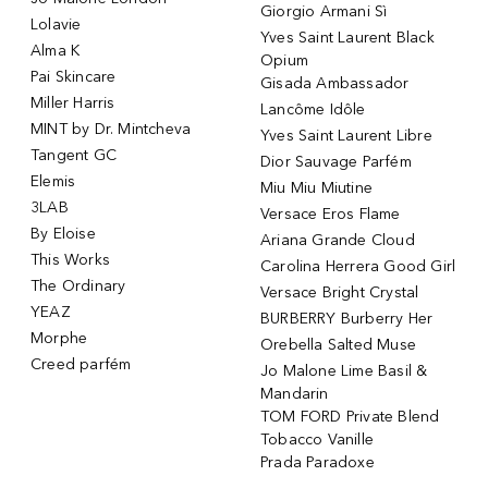
Giorgio Armani Sì
Lolavie
Yves Saint Laurent Black
Alma K
Opium
Pai Skincare
Gisada Ambassador
Miller Harris
Lancôme Idôle
MINT by Dr. Mintcheva
Yves Saint Laurent Libre
Tangent GC
Dior Sauvage Parfém
Elemis
Miu Miu Miutine
3LAB
Versace Eros Flame
By Eloise
Ariana Grande Cloud
This Works
Carolina Herrera Good Girl
The Ordinary
Versace Bright Crystal
YEAZ
BURBERRY Burberry Her
Morphe
Orebella Salted Muse
Creed parfém
Jo Malone Lime Basil &
Mandarin
TOM FORD Private Blend
Tobacco Vanille
Prada Paradoxe