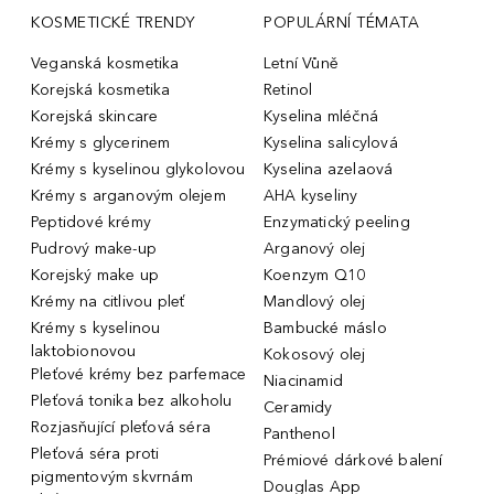
KOSMETICKÉ TRENDY
POPULÁRNÍ TÉMATA
Veganská kosmetika
Letní Vůně
Korejská kosmetika
Retinol
Korejská skincare
Kyselina mléčná
Krémy s glycerinem
Kyselina salicylová
Krémy s kyselinou glykolovou
Kyselina azelaová
Krémy s arganovým olejem
AHA kyseliny
Peptidové krémy
Enzymatický peeling
Pudrový make-up
Arganový olej
Korejský make up
Koenzym Q10
Krémy na citlivou pleť
Mandlový olej
Krémy s kyselinou
Bambucké máslo
laktobionovou
Kokosový olej
Pleťové krémy bez parfemace
Niacinamid
Pleťová tonika bez alkoholu
Ceramidy
Rozjasňující pleťová séra
Panthenol
Pleťová séra proti
Prémiové dárkové balení
pigmentovým skvrnám
Douglas App