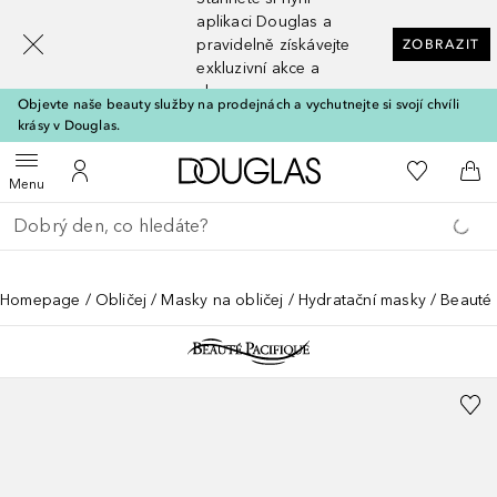
[navigation.slideout.screenreader]
aplikaci Douglas a
pravidelně získávejte
ZOBRAZIT
exkluzivní akce a
slevy
Objevte naše beauty služby na prodejnách a vychutnejte si svojí chvíli
krásy v Douglas.
Domů
K mému se
Otevřít menu
K mému účtu
Do 
Menu
Vraťte se
Proveďte vyhledávání
Homepage
Obličej
Masky na obličej
Hydratační masky
Beauté 