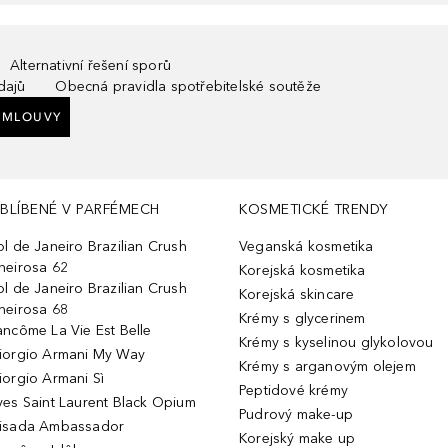
Alternativní řešení sporů
dajů
Obecná pravidla spotřebitelské soutěže
SMLOUVY
BLÍBENÉ V PARFÉMECH
KOSMETICKÉ TRENDY
ol de Janeiro Brazilian Crush
Veganská kosmetika
heirosa 62
Korejská kosmetika
ol de Janeiro Brazilian Crush
Korejská skincare
heirosa 68
Krémy s glycerinem
ancôme La Vie Est Belle
Krémy s kyselinou glykolovou
iorgio Armani My Way
Krémy s arganovým olejem
iorgio Armani Sì
Peptidové krémy
ves Saint Laurent Black Opium
Pudrový make-up
isada Ambassador
Korejský make up