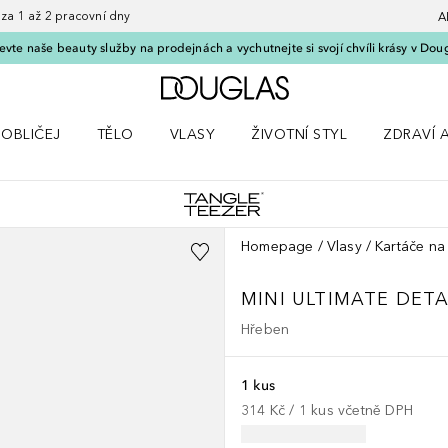
 1 až 2 pracovní dny
A
vte naše beauty služby na prodejnách a vychutnejte si svojí chvíli krásy v Dou
Domů
OBLIČEJ
TĚLO
VLASY
ŽIVOTNÍ STYL
ZDRAVÍ 
dku Líčení
Otevřít nabídku Obličej
Otevřít nabídku Tělo
Otevřít nabídku Vlasy
Otevřít nabídku Životní styl
Otevřít n
Homepage
Vlasy
Kartáče na
MINI ULTIMATE DET
Hřeben
1 kus
314 Kč
 / 
1
kus
včetně DPH