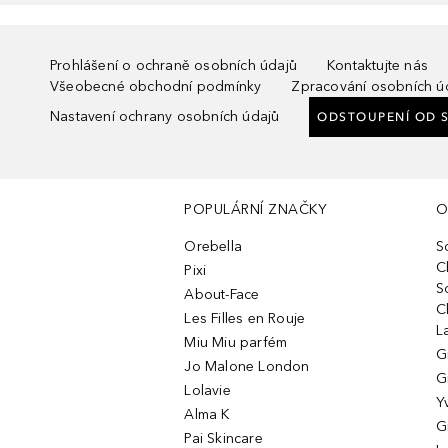
Prohlášení o ochraně osobních údajů
Kontaktujte nás
Všeobecné obchodní podmínky
Zpracování osobních ú
Nastavení ochrany osobních údajů
ODSTOUPENÍ OD 
POPULÁRNÍ ZNAČKY
O
Orebella
S
C
Pixi
S
About-Face
C
Les Filles en Rouje
L
Miu Miu parfém
G
Jo Malone London
G
Lolavie
Y
Alma K
G
Pai Skincare