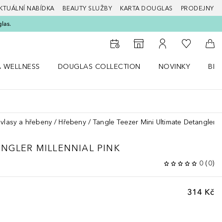
KTUÁLNÍ NABÍDKA
BEAUTY SLUŽBY
KARTA DOUGLAS
PRODEJNY
glas.
K mému se
K vyhledávači prodejen
K mému účtu
Do 
A WELLNESS
DOUGLAS COLLECTION
NOVINKY
BEA
abídku Zdraví a wellness
Otevřít nabídku Douglas Collection
Otevřít nabídku N
Ote
 vlasy a hřebeny
Hřebeny
Tangle Teezer Mini Ultimate Detangler Mi
ANGLER MILLENNIAL PINK
0
(
0
)
314 Kč