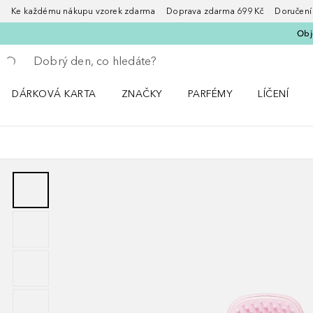
Ke každému nákupu vzorek zdarma Doprava zdarma 699 Kč Doručení za
Obje
Vraťte se
Proveďte vyhledávání
DÁRKOVÁ KARTA
ZNAČKY
PARFÉMY
LÍČENÍ
Otevřít nabídku ZNAČKY
Otevřít nabídku Parfémy
Otevřít nabí