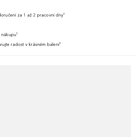
oručení za 1 až 2 pracovní dny¹
 nákupu¹
rujte radost v krásném balení¹