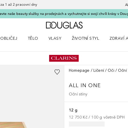
 1 až 2 pracovní dny
A
vte naše beauty služby na prodejnách a vychutnejte si svojí chvíli krásy v Dou
Domů
OBLIČEJ
TĚLO
VLASY
ŽIVOTNÍ STYL
ZDRAVÍ 
dku Líčení
Otevřít nabídku Obličej
Otevřít nabídku Tělo
Otevřít nabídku Vlasy
Otevřít nabídku Životní styl
Otevřít n
Homepage
Líčení
Oči
Oční 
ALL IN ONE
Oční stíny
12 g
12 750 Kč
 / 
100
g
včetně DPH