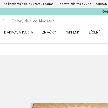
Ke každému nákupu vzorek zdarma Doprava zdarma 699 Kč Doručení za
Obje
Vraťte se
Proveďte vyhledávání
DÁRKOVÁ KARTA
ZNAČKY
PARFÉMY
LÍČENÍ
Otevřít nabídku ZNAČKY
Otevřít nabídku Parfémy
Otevřít nabí