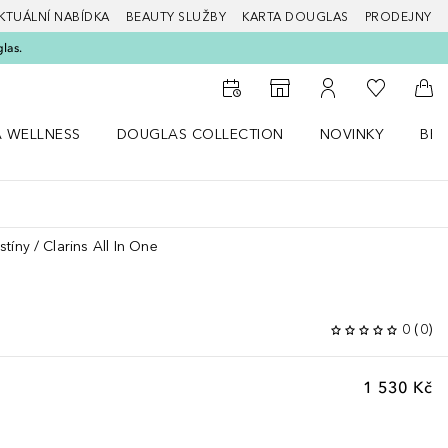
KTUÁLNÍ NABÍDKA
BEAUTY SLUŽBY
KARTA DOUGLAS
PRODEJNY
glas.
K mému se
K vyhledávači prodejen
K mému účtu
Do 
A WELLNESS
DOUGLAS COLLECTION
NOVINKY
BEA
abídku Zdraví a wellness
Otevřít nabídku Douglas Collection
Otevřít nabídku N
Ote
stíny
Clarins All In One
0
(
0
)
1 530 Kč