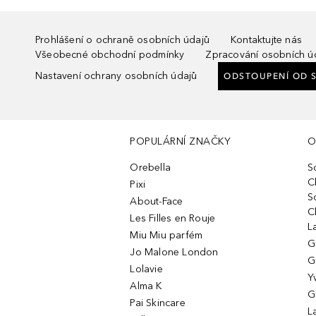
Prohlášení o ochraně osobních údajů
Kontaktujte nás
Všeobecné obchodní podmínky
Zpracování osobních ú
Nastavení ochrany osobních údajů
ODSTOUPENÍ OD 
POPULÁRNÍ ZNAČKY
O
Orebella
S
C
Pixi
S
About-Face
C
Les Filles en Rouje
L
Miu Miu parfém
G
Jo Malone London
G
Lolavie
Y
Alma K
G
Pai Skincare
L