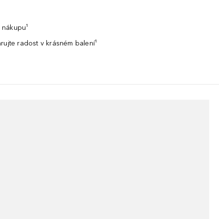
 nákupu¹
rujte radost v krásném balení¹