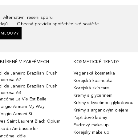
Alternativní řešení sporů
dajů
Obecná pravidla spotřebitelské soutěže
SMLOUVY
BLÍBENÉ V PARFÉMECH
KOSMETICKÉ TRENDY
ol de Janeiro Brazilian Crush
Veganská kosmetika
heirosa 62
Korejská kosmetika
ol de Janeiro Brazilian Crush
Korejská skincare
heirosa 68
Krémy s glycerinem
ancôme La Vie Est Belle
Krémy s kyselinou glykolovou
iorgio Armani My Way
Krémy s arganovým olejem
iorgio Armani Sì
Peptidové krémy
ves Saint Laurent Black Opium
Pudrový make-up
isada Ambassador
Korejský make up
ancôme Idôle