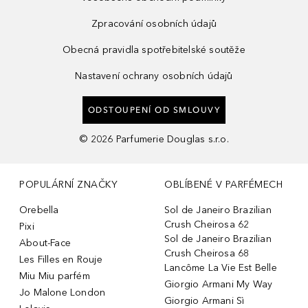
Zpracování osobních údajů
Obecná pravidla spotřebitelské soutěže
Nastavení ochrany osobních údajů
ODSTOUPENÍ OD SMLOUVY
©
2026
Parfumerie Douglas s.r.o.
POPULÁRNÍ ZNAČKY
OBLÍBENÉ V PARFÉMECH
Orebella
Sol de Janeiro Brazilian
Crush Cheirosa 62
Pixi
Sol de Janeiro Brazilian
About-Face
Crush Cheirosa 68
Les Filles en Rouje
Lancôme La Vie Est Belle
Miu Miu parfém
Giorgio Armani My Way
Jo Malone London
Giorgio Armani Sì