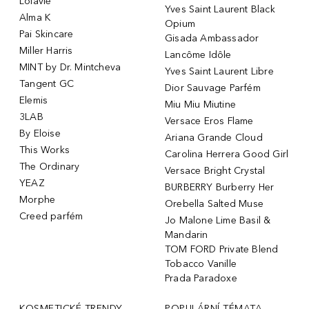
Lolavie
Yves Saint Laurent Black
Alma K
Opium
Pai Skincare
Gisada Ambassador
Miller Harris
Lancôme Idôle
MINT by Dr. Mintcheva
Yves Saint Laurent Libre
Tangent GC
Dior Sauvage Parfém
Elemis
Miu Miu Miutine
3LAB
Versace Eros Flame
By Eloise
Ariana Grande Cloud
This Works
Carolina Herrera Good Girl
The Ordinary
Versace Bright Crystal
YEAZ
BURBERRY Burberry Her
Morphe
Orebella Salted Muse
Creed parfém
Jo Malone Lime Basil &
Mandarin
TOM FORD Private Blend
Tobacco Vanille
Prada Paradoxe
KOSMETICKÉ TRENDY
POPULÁRNÍ TÉMATA