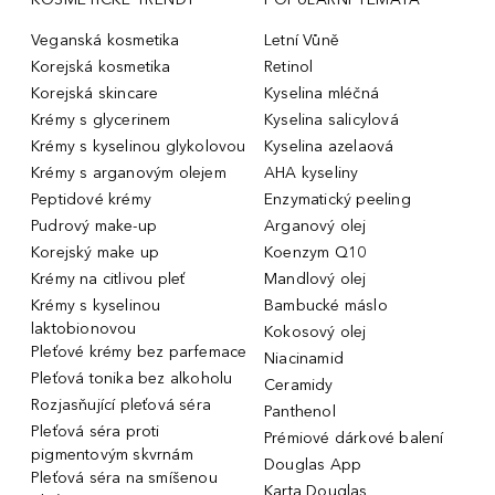
Veganská kosmetika
Letní Vůně
Korejská kosmetika
Retinol
Korejská skincare
Kyselina mléčná
Krémy s glycerinem
Kyselina salicylová
Krémy s kyselinou glykolovou
Kyselina azelaová
Krémy s arganovým olejem
AHA kyseliny
Peptidové krémy
Enzymatický peeling
Pudrový make-up
Arganový olej
Korejský make up
Koenzym Q10
Krémy na citlivou pleť
Mandlový olej
Krémy s kyselinou
Bambucké máslo
laktobionovou
Kokosový olej
Pleťové krémy bez parfemace
Niacinamid
Pleťová tonika bez alkoholu
Ceramidy
Rozjasňující pleťová séra
Panthenol
Pleťová séra proti
Prémiové dárkové balení
pigmentovým skvrnám
Douglas App
Pleťová séra na smíšenou
Karta Douglas