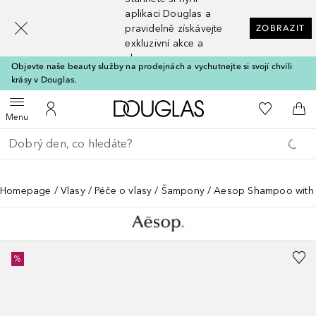
[navigation.slideout.screenreader]
aplikaci Douglas a
pravidelně získávejte
ZOBRAZIT
exkluzivní akce a
slevy
Objevte naše beauty služby na prodejnách a vychutnejte si svojí chvíli
krásy v Douglas.
Domů
K mému se
Otevřít menu
K mému účtu
Do 
Menu
Vraťte se
Proveďte vyhledávání
Homepage
Vlasy
Péče o vlasy
Šampony
Aesop Shampoo with
%