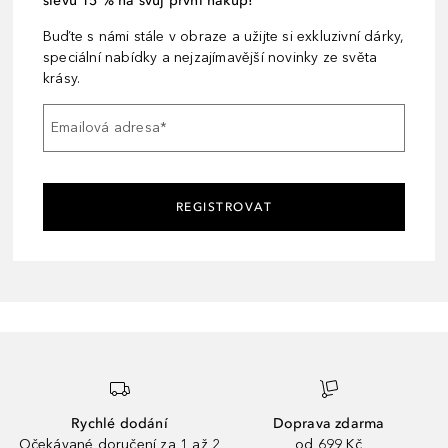
slevu 15 % na svůj první nákup!
Buďte s námi stále v obraze a užijte si exkluzivní dárky,
speciální nabídky a nejzajímavější novinky ze světa
krásy.
Emailová adresa
*
REGISTROVAT
Rychlé dodání
Doprava zdarma
Očekávané doručení za 1 až 2
od 699 Kč