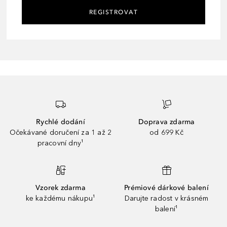
REGISTROVAT
Rychlé dodání
Doprava zdarma
Očekávané doručení za 1 až 2
od 699 Kč
pracovní dny¹
Vzorek zdarma
Prémiové dárkové balení
ke každému nákupu¹
Darujte radost v krásném
balení¹