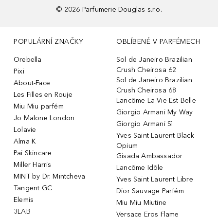
©
2026
Parfumerie Douglas s.r.o.
POPULÁRNÍ ZNAČKY
OBLÍBENÉ V PARFÉMECH
Orebella
Sol de Janeiro Brazilian
Crush Cheirosa 62
Pixi
Sol de Janeiro Brazilian
About-Face
Crush Cheirosa 68
Les Filles en Rouje
Lancôme La Vie Est Belle
Miu Miu parfém
Giorgio Armani My Way
Jo Malone London
Giorgio Armani Sì
Lolavie
Yves Saint Laurent Black
Alma K
Opium
Pai Skincare
Gisada Ambassador
Miller Harris
Lancôme Idôle
MINT by Dr. Mintcheva
Yves Saint Laurent Libre
Tangent GC
Dior Sauvage Parfém
Elemis
Miu Miu Miutine
3LAB
Versace Eros Flame