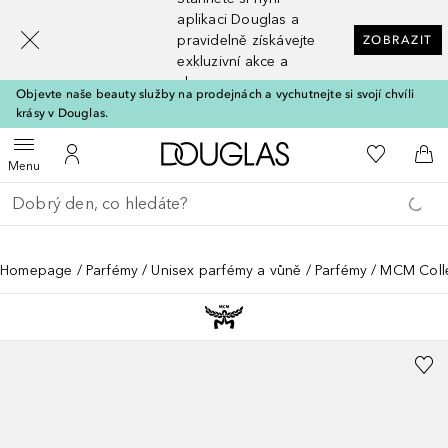
[navigation.slideout.screenreader]
aplikaci Douglas a
pravidelně získávejte
ZOBRAZIT
exkluzivní akce a
slevy
Objevte naše beauty služby na prodejnách a vychutnejte si svojí chvíli
krásy v Douglas.
Domů
K mému se
Otevřít menu
K mému účtu
Do 
Menu
Vraťte se
Proveďte vyhledávání
Homepage
Parfémy
Unisex parfémy a vůně
Parfémy
MCM Coll