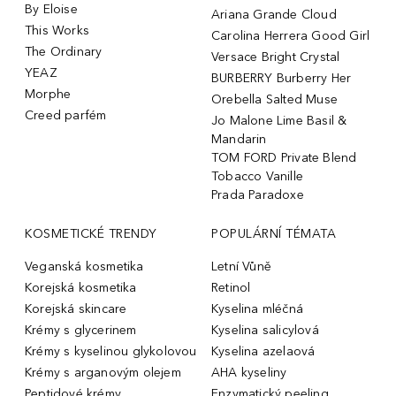
By Eloise
Ariana Grande Cloud
This Works
Carolina Herrera Good Girl
The Ordinary
Versace Bright Crystal
YEAZ
BURBERRY Burberry Her
Morphe
Orebella Salted Muse
Creed parfém
Jo Malone Lime Basil &
Mandarin
TOM FORD Private Blend
Tobacco Vanille
Prada Paradoxe
KOSMETICKÉ TRENDY
POPULÁRNÍ TÉMATA
Veganská kosmetika
Letní Vůně
Korejská kosmetika
Retinol
Korejská skincare
Kyselina mléčná
Krémy s glycerinem
Kyselina salicylová
Krémy s kyselinou glykolovou
Kyselina azelaová
Krémy s arganovým olejem
AHA kyseliny
Peptidové krémy
Enzymatický peeling