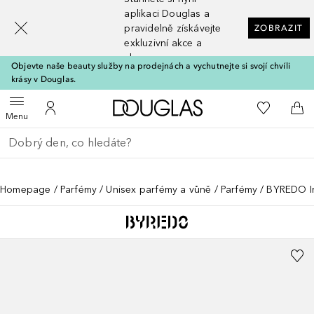
[navigation.slideout.screenreader]
aplikaci Douglas a
pravidelně získávejte
ZOBRAZIT
exkluzivní akce a
slevy
Objevte naše beauty služby na prodejnách a vychutnejte si svojí chvíli
krásy v Douglas.
Domů
K mému se
Otevřít menu
K mému účtu
Do 
Menu
Vraťte se
Proveďte vyhledávání
Homepage
Parfémy
Unisex parfémy a vůně
Parfémy
BYREDO In