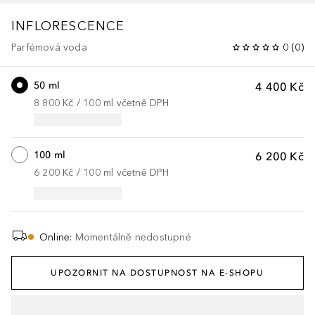
INFLORESCENCE
Parfémová voda
0
(
0
)
50 ml
4 400 Kč
8 800 Kč
 / 
100
ml
včetně DPH
100 ml
6 200 Kč
6 200 Kč
 / 
100
ml
včetně DPH
Online
:
Momentálně nedostupné
UPOZORNIT NA DOSTUPNOST NA E-SHOPU