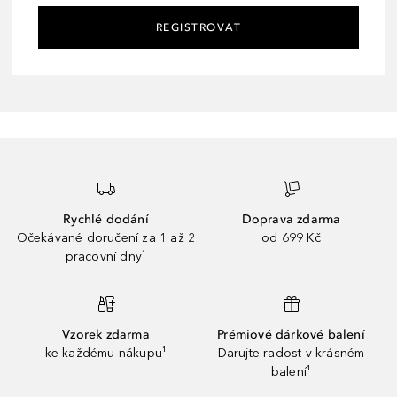
REGISTROVAT
Rychlé dodání
Doprava zdarma
Očekávané doručení za 1 až 2
od 699 Kč
pracovní dny¹
Vzorek zdarma
Prémiové dárkové balení
ke každému nákupu¹
Darujte radost v krásném
balení¹