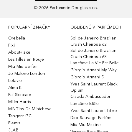
©
2026
Parfumerie Douglas s.r.o.
POPULÁRNÍ ZNAČKY
OBLÍBENÉ V PARFÉMECH
Orebella
Sol de Janeiro Brazilian
Crush Cheirosa 62
Pixi
Sol de Janeiro Brazilian
About-Face
Crush Cheirosa 68
Les Filles en Rouje
Lancôme La Vie Est Belle
Miu Miu parfém
Giorgio Armani My Way
Jo Malone London
Giorgio Armani Sì
Lolavie
Yves Saint Laurent Black
Alma K
Opium
Pai Skincare
Gisada Ambassador
Miller Harris
Lancôme Idôle
MINT by Dr. Mintcheva
Yves Saint Laurent Libre
Tangent GC
Dior Sauvage Parfém
Elemis
Miu Miu Miutine
3LAB
Versace Eros Flame