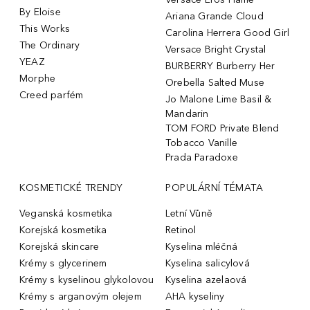
By Eloise
Ariana Grande Cloud
This Works
Carolina Herrera Good Girl
The Ordinary
Versace Bright Crystal
YEAZ
BURBERRY Burberry Her
Morphe
Orebella Salted Muse
Creed parfém
Jo Malone Lime Basil &
Mandarin
TOM FORD Private Blend
Tobacco Vanille
Prada Paradoxe
KOSMETICKÉ TRENDY
POPULÁRNÍ TÉMATA
Veganská kosmetika
Letní Vůně
Korejská kosmetika
Retinol
Korejská skincare
Kyselina mléčná
Krémy s glycerinem
Kyselina salicylová
Krémy s kyselinou glykolovou
Kyselina azelaová
Krémy s arganovým olejem
AHA kyseliny