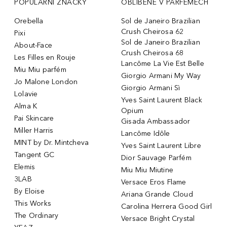
POPULÁRNÍ ZNAČKY
OBLÍBENÉ V PARFÉMECH
Orebella
Sol de Janeiro Brazilian
Crush Cheirosa 62
Pixi
Sol de Janeiro Brazilian
About-Face
Crush Cheirosa 68
Les Filles en Rouje
Lancôme La Vie Est Belle
Miu Miu parfém
Giorgio Armani My Way
Jo Malone London
Giorgio Armani Sì
Lolavie
Yves Saint Laurent Black
Alma K
Opium
Pai Skincare
Gisada Ambassador
Miller Harris
Lancôme Idôle
MINT by Dr. Mintcheva
Yves Saint Laurent Libre
Tangent GC
Dior Sauvage Parfém
Elemis
Miu Miu Miutine
3LAB
Versace Eros Flame
By Eloise
Ariana Grande Cloud
This Works
Carolina Herrera Good Girl
The Ordinary
Versace Bright Crystal