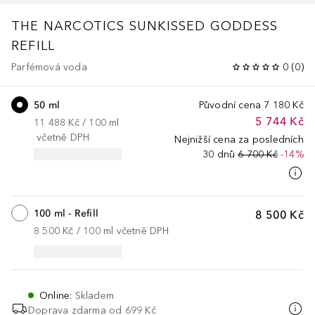
THE NARCOTICS
SUNKISSED GODDESS
REFILL
Parfémová voda
0
(
0
)
50 ml
Původní cena
7 180 Kč
5 744 Kč
11 488 Kč
 / 
100
ml
včetně DPH
Nejnižší cena za posledních
30 dnů
6 700 Kč
-14%
100 ml - Refill
8 500 Kč
8 500 Kč
 / 
100
ml
včetně DPH
Online
:
Skladem
Doprava zdarma od 699 Kč