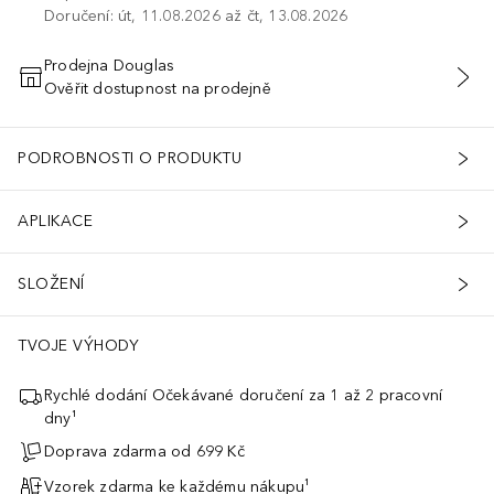
Doručení: út, 11.08.2026 až čt, 13.08.2026
Prodejna Douglas
Ověřit dostupnost na prodejně
PŘIDAT DO KOŠÍKU
PODROBNOSTI O PRODUKTU
APLIKACE
SLOŽENÍ
TVOJE VÝHODY
elný.
Rychlé dodání Očekávané doručení za 1 až 2 pracovní
dny¹
Doprava zdarma od 699 Kč
Vzorek zdarma ke každému nákupu¹