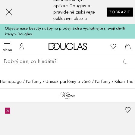
[navigation.slideout.screenreader]
aplikaci Douglas a
pravidelně získávejte
ZOBRAZIT
exkluzivní akce a
slevy
Objevte naše beauty služby na prodejnách a vychutnejte si svojí chvíli
krásy v Douglas.
Domů
K mému se
Otevřít menu
K mému účtu
Do 
Menu
Vraťte se
Proveďte vyhledávání
Homepage
Parfémy
Unisex parfémy a vůně
Parfémy
Kilian The
%