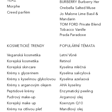
YEAZ
BURBERRY Burberry Her
Morphe
Orebella Salted Muse
Creed parfém
Jo Malone Lime Basil &
Mandarin
TOM FORD Private Blend
Tobacco Vanille
Prada Paradoxe
KOSMETICKÉ TRENDY
POPULÁRNÍ TÉMATA
Veganská kosmetika
Letní Vůně
Korejská kosmetika
Retinol
Korejská skincare
Kyselina mléčná
Krémy s glycerinem
Kyselina salicylová
Krémy s kyselinou glykolovou
Kyselina azelaová
Krémy s arganovým olejem
AHA kyseliny
Peptidové krémy
Enzymatický peeling
Pudrový make-up
Arganový olej
Korejský make up
Koenzym Q10
Krémy na citlivou pleť
Mandlový olej