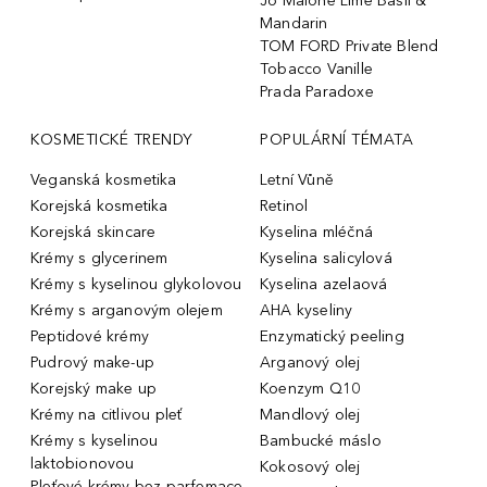
Jo Malone Lime Basil &
Mandarin
TOM FORD Private Blend
Tobacco Vanille
Prada Paradoxe
KOSMETICKÉ TRENDY
POPULÁRNÍ TÉMATA
Veganská kosmetika
Letní Vůně
Korejská kosmetika
Retinol
Korejská skincare
Kyselina mléčná
Krémy s glycerinem
Kyselina salicylová
Krémy s kyselinou glykolovou
Kyselina azelaová
Krémy s arganovým olejem
AHA kyseliny
Peptidové krémy
Enzymatický peeling
Pudrový make-up
Arganový olej
Korejský make up
Koenzym Q10
Krémy na citlivou pleť
Mandlový olej
Krémy s kyselinou
Bambucké máslo
laktobionovou
Kokosový olej
Pleťové krémy bez parfemace