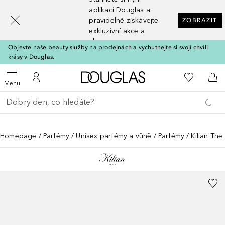
[navigation.slideout.screenreader]
aplikaci Douglas a
pravidelně získávejte
ZOBRAZIT
exkluzivní akce a
slevy
Objevte naše beauty služby na prodejnách a vychutnejte si svojí chvíli
krásy v Douglas.
Domů
K mému se
Otevřít menu
K mému účtu
Do 
Menu
Vraťte se
Proveďte vyhledávání
Homepage
Parfémy
Unisex parfémy a vůně
Parfémy
Kilian The