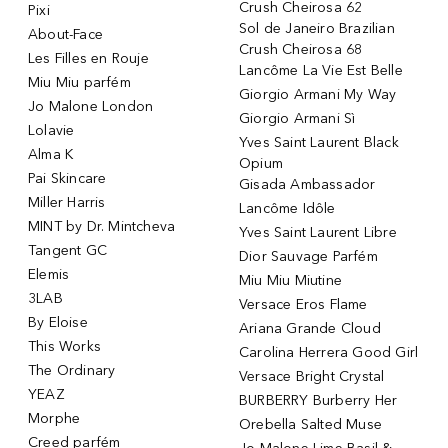
Crush Cheirosa 62
Pixi
Sol de Janeiro Brazilian
About-Face
Crush Cheirosa 68
Les Filles en Rouje
Lancôme La Vie Est Belle
Miu Miu parfém
Giorgio Armani My Way
Jo Malone London
Giorgio Armani Sì
Lolavie
Yves Saint Laurent Black
Alma K
Opium
Pai Skincare
Gisada Ambassador
Miller Harris
Lancôme Idôle
MINT by Dr. Mintcheva
Yves Saint Laurent Libre
Tangent GC
Dior Sauvage Parfém
Elemis
Miu Miu Miutine
3LAB
Versace Eros Flame
By Eloise
Ariana Grande Cloud
This Works
Carolina Herrera Good Girl
The Ordinary
Versace Bright Crystal
YEAZ
BURBERRY Burberry Her
Morphe
Orebella Salted Muse
Creed parfém