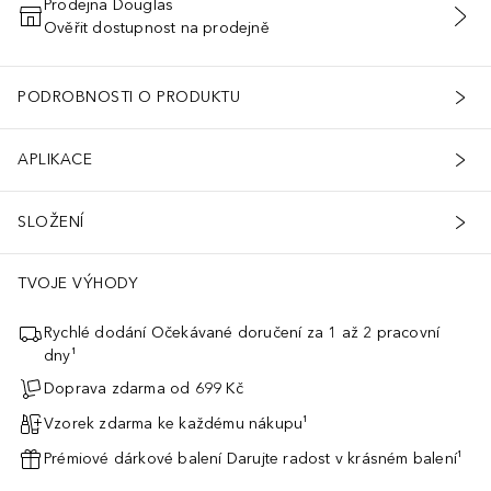
Prodejna Douglas
Ověřit dostupnost na prodejně
PŘIDAT DO KOŠÍKU
PODROBNOSTI O PRODUKTU
APLIKACE
SLOŽENÍ
TVOJE VÝHODY
Rychlé dodání Očekávané doručení za 1 až 2 pracovní
dny¹
Doprava zdarma od 699 Kč
Vzorek zdarma ke každému nákupu¹
Prémiové dárkové balení Darujte radost v krásném balení¹