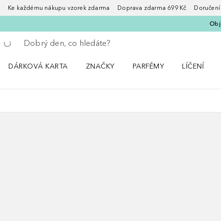
Ke každému nákupu vzorek zdarma Doprava zdarma 699 Kč Doručení za
Obje
Vraťte se
Proveďte vyhledávání
DÁRKOVÁ KARTA
ZNAČKY
PARFÉMY
LÍČENÍ
Otevřít nabídku ZNAČKY
Otevřít nabídku Parfémy
Otevřít nabí