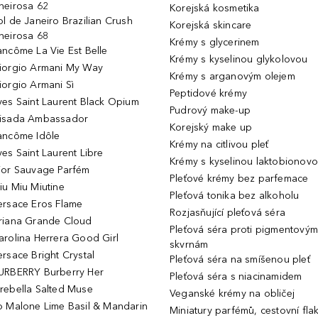
heirosa 62
Korejská kosmetika
ol de Janeiro Brazilian Crush
Korejská skincare
heirosa 68
Krémy s glycerinem
ancôme La Vie Est Belle
Krémy s kyselinou glykolovou
iorgio Armani My Way
Krémy s arganovým olejem
iorgio Armani Sì
Peptidové krémy
ves Saint Laurent Black Opium
Pudrový make-up
isada Ambassador
Korejský make up
ancôme Idôle
Krémy na citlivou pleť
ves Saint Laurent Libre
Krémy s kyselinou laktobionov
ior Sauvage Parfém
Pleťové krémy bez parfemace
iu Miu Miutine
Pleťová tonika bez alkoholu
ersace Eros Flame
Rozjasňující pleťová séra
riana Grande Cloud
Pleťová séra proti pigmentovým
arolina Herrera Good Girl
skvrnám
ersace Bright Crystal
Pleťová séra na smíšenou pleť
URBERRY Burberry Her
Pleťová séra s niacinamidem
rebella Salted Muse
Veganské krémy na obličej
o Malone Lime Basil & Mandarin
Miniatury parfémů, cestovní fla