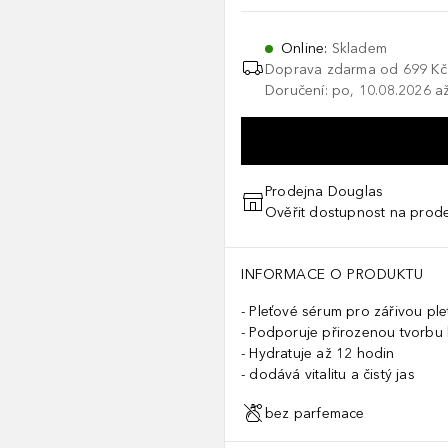
Online
:
Skladem
Doprava zdarma od
699 Kč
Doručení: po, 10.08.2026 až
Prodejna Douglas
Ověřit dostupnost na prod
INFORMACE O PRODUKTU
Pleťové sérum pro zářivou ple
Podporuje přirozenou tvorbu
Hydratuje až 12 hodin
dodává vitalitu a čistý jas
bez parfemace