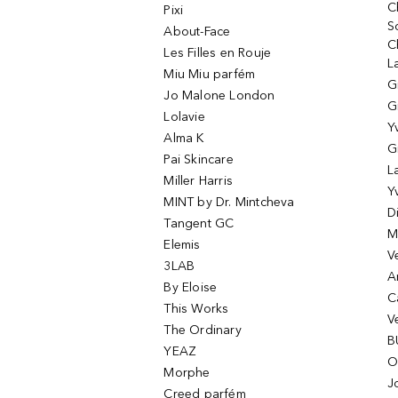
C
Pixi
S
About-Face
C
Les Filles en Rouje
L
Miu Miu parfém
G
Jo Malone London
G
Lolavie
Y
Alma K
G
Pai Skincare
L
Miller Harris
Y
MINT by Dr. Mintcheva
D
Tangent GC
M
Elemis
V
3LAB
A
By Eloise
C
This Works
V
The Ordinary
B
YEAZ
O
Morphe
J
Creed parfém