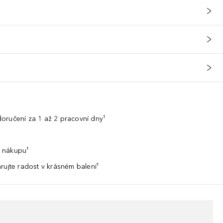
oručení za 1 až 2 pracovní dny¹
 nákupu¹
rujte radost v krásném balení¹