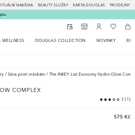
KTUÁLNÍ NABÍDKA
BEAUTY SLUŽBY
KARTA DOUGLAS
PRODEJNY
glas.
K mému se
K vyhledávači prodejen
K mému účtu
Do 
A WELLNESS
DOUGLAS COLLECTION
NOVINKY
BEA
abídku Zdraví a wellness
Otevřít nabídku Douglas Collection
Otevřít nabídku N
Ote
ry
Séra proti vráskám
The INKEY List Exosomy Hydro-Glow Comp
LOW COMPLEX
3
(
1
)
575 Kč