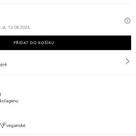
 st, 12.08.2026
PŘIDAT DO KOŠÍKU
ejně
ť
 kolagenu
veganské