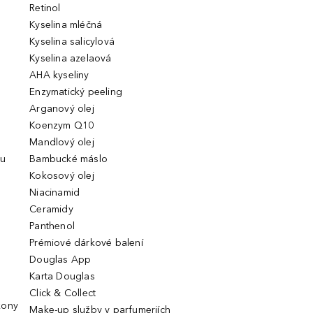
Retinol
Kyselina mléčná
Kyselina salicylová
Kyselina azelaová
AHA kyseliny
Enzymatický peeling
Arganový olej
Koenzym Q10
Mandlový olej
ou
Bambucké máslo
Kokosový olej
Niacinamid
Ceramidy
Panthenol
Prémiové dárkové balení
Douglas App
Karta Douglas
Click & Collect
kony
Make-up služby v parfumeriích