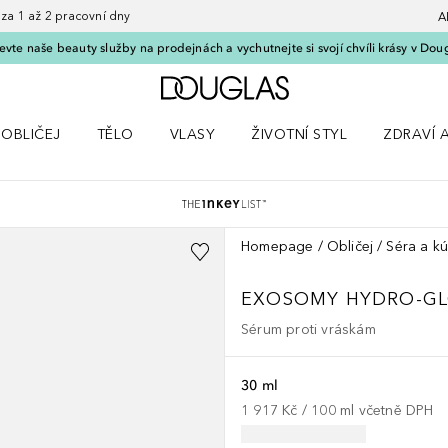
 1 až 2 pracovní dny
A
vte naše beauty služby na prodejnách a vychutnejte si svojí chvíli krásy v Dou
Domů
OBLIČEJ
TĚLO
VLASY
ŽIVOTNÍ STYL
ZDRAVÍ 
dku Líčení
Otevřít nabídku Obličej
Otevřít nabídku Tělo
Otevřít nabídku Vlasy
Otevřít nabídku Životní styl
Otevřít n
Homepage
Obličej
Séra a kú
EXOSOMY HYDRO-G
Sérum proti vráskám
30 ml
1 917 Kč
 / 
100
ml
včetně DPH