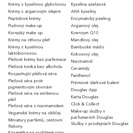
Krémy s kyselinou glykolovou
Kyselina azelaová
Krémy s arganovým olejem
AHA kyseliny
Peptidové krémy
Enzymatický peeling
Pudrový make-up
Arganový olej
Korejský make up
Koenzym Q10
Krémy na citlivou pleť
Mandlový olej
Krémy s kyselinou
Bambucké máslo
laktobionovou
Kokosový olej
Pleťové krémy bez parfemace
Niacinamid
Pleťová tonika bez alkoholu
Ceramidy
Rozjasňující pleťová séra
Panthenol
Pleťová séra proti
Prémiové dárkové balení
pigmentovým skvrnám
Douglas App
Pleťová séra na smíšenou
Karta Douglas
pleť
Click & Collect
Pleťová séra s niacinamidem
Make-up služby v
Veganské krémy na obličej
parfumeriích Douglas
Miniatury parfémů, cestovní
Služby v prodejnách Douglas
flakony
Kosmetika na rozšířené póry