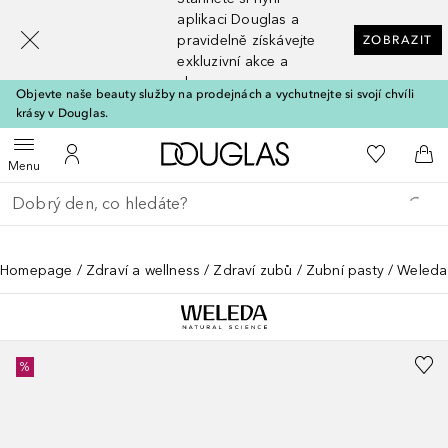
[navigation.slideout.screenreader]
aplikaci Douglas a
pravidelně získávejte
ZOBRAZIT
exkluzivní akce a
slevy
Objevte naše beauty služby na prodejnách a vychutnejte si svojí chvíli
krásy v Douglas.
Domů
K mému se
Otevřít menu
K mému účtu
Do 
Menu
Vraťte se
Proveďte vyhledávání
Homepage
Zdraví a wellness
Zdraví zubů
Zubní pasty
Weleda 
%