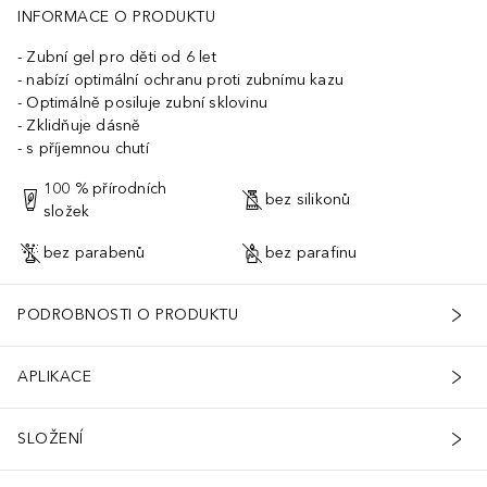
INFORMACE O PRODUKTU
Zubní gel pro děti od 6 let
nabízí optimální ochranu proti zubnímu kazu
Optimálně posiluje zubní sklovinu
Zklidňuje dásně
s příjemnou chutí
100 % přírodních
bez silikonů
složek
bez parabenů
bez parafinu
PODROBNOSTI O PRODUKTU
APLIKACE
SLOŽENÍ