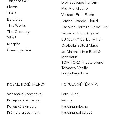
Tangent GC
Dior Sauvage Parfém
Elemis
Miu Miu Miutine
3LAB
Versace Eros Flame
By Eloise
Ariana Grande Cloud
This Works
Carolina Herrera Good Girl
The Ordinary
Versace Bright Crystal
YEAZ
BURBERRY Burberry Her
Morphe
Orebella Salted Muse
Creed parfém
Jo Malone Lime Basil &
Mandarin
TOM FORD Private Blend
Tobacco Vanille
Prada Paradoxe
KOSMETICKÉ TRENDY
POPULÁRNÍ TÉMATA
Veganská kosmetika
Letní Vůně
Korejská kosmetika
Retinol
Korejská skincare
Kyselina mléčná
Krémy s glycerinem
Kyselina salicylová