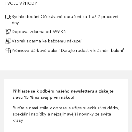
TVOJE VÝHODY
Rychlé dodání Očekávané doručení za 1 až 2 pracovní
dny¹
Doprava zdarma od 699 Kč
Vzorek zdarma ke každému nákupu¹
Prémiové dárkové balení Darujte radost v krásném balení¹
Přihlaste se k odběru našeho newsletteru a získejte
slevu 15 % na svůj první nákup!
Buďte s námi stále v obraze a užijte si exkluzivní dárky,
speciální nabídky a nejzajímavější novinky ze světa
krásy.