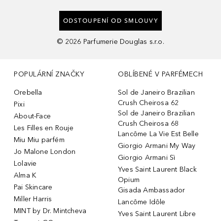
ODSTOUPENÍ OD SMLOUVY
©
2026
Parfumerie Douglas s.r.o.
POPULÁRNÍ ZNAČKY
OBLÍBENÉ V PARFÉMECH
Orebella
Sol de Janeiro Brazilian
Crush Cheirosa 62
Pixi
Sol de Janeiro Brazilian
About-Face
Crush Cheirosa 68
Les Filles en Rouje
Lancôme La Vie Est Belle
Miu Miu parfém
Giorgio Armani My Way
Jo Malone London
Giorgio Armani Sì
Lolavie
Yves Saint Laurent Black
Alma K
Opium
Pai Skincare
Gisada Ambassador
Miller Harris
Lancôme Idôle
MINT by Dr. Mintcheva
Yves Saint Laurent Libre