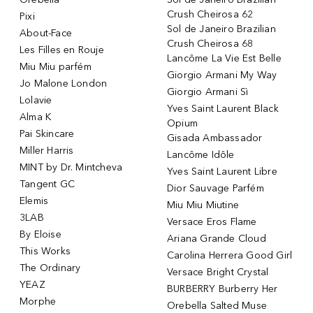
Crush Cheirosa 62
Pixi
Sol de Janeiro Brazilian
About-Face
Crush Cheirosa 68
Les Filles en Rouje
Lancôme La Vie Est Belle
Miu Miu parfém
Giorgio Armani My Way
Jo Malone London
Giorgio Armani Sì
Lolavie
Yves Saint Laurent Black
Alma K
Opium
Pai Skincare
Gisada Ambassador
Miller Harris
Lancôme Idôle
MINT by Dr. Mintcheva
Yves Saint Laurent Libre
Tangent GC
Dior Sauvage Parfém
Elemis
Miu Miu Miutine
3LAB
Versace Eros Flame
By Eloise
Ariana Grande Cloud
This Works
Carolina Herrera Good Girl
The Ordinary
Versace Bright Crystal
YEAZ
BURBERRY Burberry Her
Morphe
Orebella Salted Muse