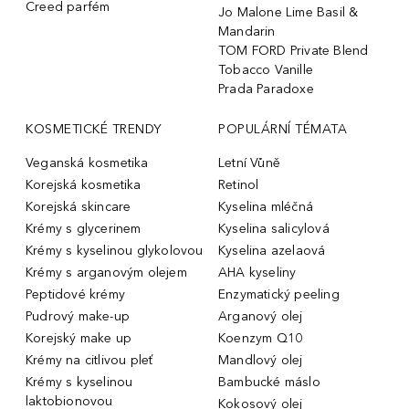
Creed parfém
Jo Malone Lime Basil &
Mandarin
TOM FORD Private Blend
Tobacco Vanille
Prada Paradoxe
KOSMETICKÉ TRENDY
POPULÁRNÍ TÉMATA
Veganská kosmetika
Letní Vůně
Korejská kosmetika
Retinol
Korejská skincare
Kyselina mléčná
Krémy s glycerinem
Kyselina salicylová
Krémy s kyselinou glykolovou
Kyselina azelaová
Krémy s arganovým olejem
AHA kyseliny
Peptidové krémy
Enzymatický peeling
Pudrový make-up
Arganový olej
Korejský make up
Koenzym Q10
Krémy na citlivou pleť
Mandlový olej
Krémy s kyselinou
Bambucké máslo
laktobionovou
Kokosový olej