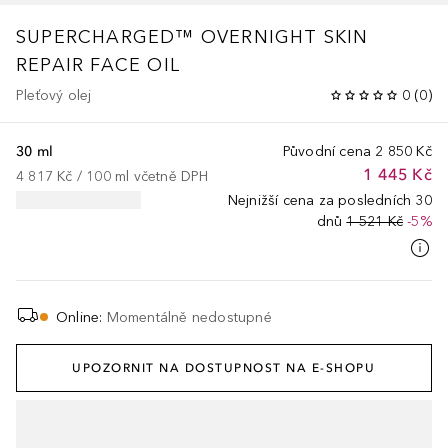
SUPERCHARGED™ OVERNIGHT SKIN
REPAIR FACE OIL
Pleťový olej
0
(
0
)
30 ml
Původní cena
2 850 Kč
1 445 Kč
4 817 Kč
 / 
100
ml
včetně DPH
Nejnižší cena za posledních 30
dnů
1 521 Kč
-5%
Online
:
Momentálně nedostupné
UPOZORNIT NA DOSTUPNOST NA E-SHOPU