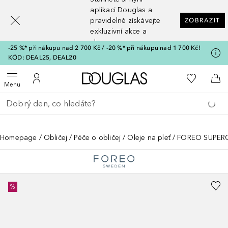
[navigation.slideout.screenreader]
aplikaci Douglas a
pravidelně získávejte
ZOBRAZIT
exkluzivní akce a
slevy
-25 %* při nákupu nad 2 700 Kč / -20 %* při nákupu nad 1 700 Kč!
KÓD: DEAL25, DEAL20
Domů
K mému se
Otevřít menu
K mému účtu
Do 
Menu
Vraťte se
Proveďte vyhledávání
Homepage
Obličej
Péče o obličej
Oleje na pleť
FOREO SUPERCH
%