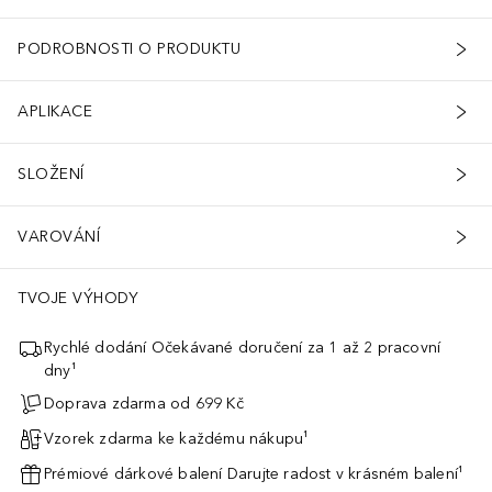
PODROBNOSTI O PRODUKTU
APLIKACE
SLOŽENÍ
VAROVÁNÍ
TVOJE VÝHODY
Rychlé dodání Očekávané doručení za 1 až 2 pracovní
dny¹
Doprava zdarma od 699 Kč
Vzorek zdarma ke každému nákupu¹
Prémiové dárkové balení Darujte radost v krásném balení¹