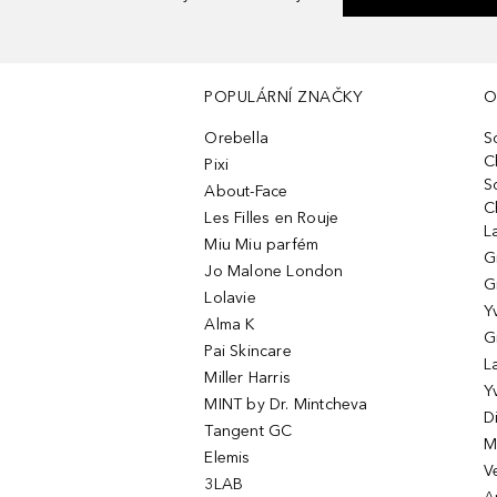
POPULÁRNÍ ZNAČKY
O
Orebella
S
C
Pixi
S
About-Face
C
Les Filles en Rouje
L
Miu Miu parfém
G
Jo Malone London
G
Lolavie
Y
Alma K
G
Pai Skincare
L
Miller Harris
Y
MINT by Dr. Mintcheva
D
Tangent GC
M
Elemis
V
3LAB