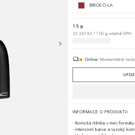
BRICK-O-LA
1.5 g
33 267 Kč
 / 
100
g
včetně DPH
Online
:
Momentálně ned
UPOZ
INFORMACE O PRODUKTU
Ikonická rtěnka v mini formátu
intenzivní barva a vysoký kom