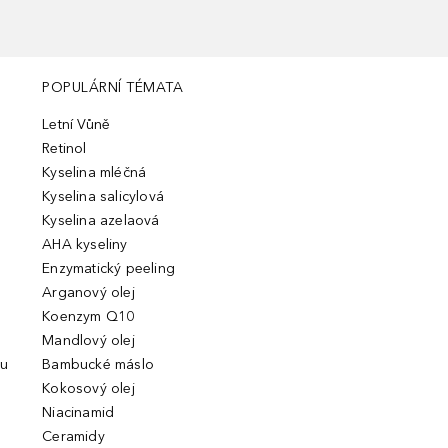
POPULÁRNÍ TÉMATA
Letní Vůně
Retinol
Kyselina mléčná
Kyselina salicylová
Kyselina azelaová
AHA kyseliny
Enzymatický peeling
Arganový olej
Koenzym Q10
Mandlový olej
ou
Bambucké máslo
Kokosový olej
Niacinamid
Ceramidy