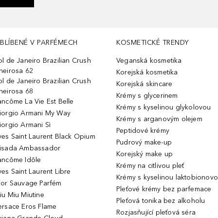
BLÍBENÉ V PARFÉMECH
KOSMETICKÉ TRENDY
ol de Janeiro Brazilian Crush
Veganská kosmetika
heirosa 62
Korejská kosmetika
ol de Janeiro Brazilian Crush
Korejská skincare
heirosa 68
Krémy s glycerinem
ancôme La Vie Est Belle
Krémy s kyselinou glykolovou
iorgio Armani My Way
Krémy s arganovým olejem
iorgio Armani Sì
Peptidové krémy
ves Saint Laurent Black Opium
Pudrový make-up
isada Ambassador
Korejský make up
ancôme Idôle
Krémy na citlivou pleť
ves Saint Laurent Libre
Krémy s kyselinou laktobionov
ior Sauvage Parfém
Pleťové krémy bez parfemace
iu Miu Miutine
Pleťová tonika bez alkoholu
ersace Eros Flame
Rozjasňující pleťová séra