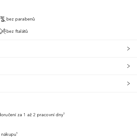
bez parabenů
bez ftalátů
oručení za 1 až 2 pracovní dny¹
 nákupu¹