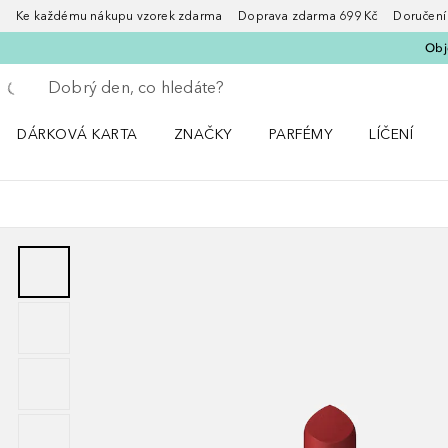
Ke každému nákupu vzorek zdarma Doprava zdarma 699 Kč Doručení za
Obje
Vraťte se
Proveďte vyhledávání
DÁRKOVÁ KARTA
ZNAČKY
PARFÉMY
LÍČENÍ
Otevřít nabídku ZNAČKY
Otevřít nabídku Parfémy
Otevřít nabí