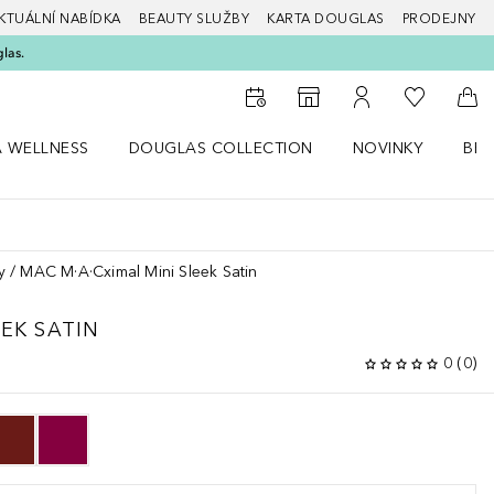
KTUÁLNÍ NABÍDKA
BEAUTY SLUŽBY
KARTA DOUGLAS
PRODEJNY
glas.
K mému se
K vyhledávači prodejen
K mému účtu
Do 
A WELLNESS
DOUGLAS COLLECTION
NOVINKY
BEA
abídku Zdraví a wellness
Otevřít nabídku Douglas Collection
Otevřít nabídku N
Ote
y
MAC M·A·Cximal Mini Sleek Satin
EEK SATIN
0
(
0
)