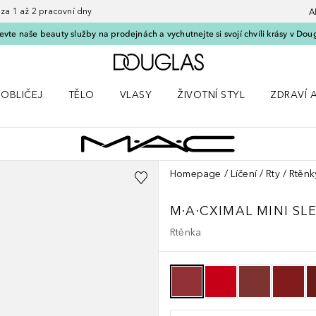
 1 až 2 pracovní dny
A
vte naše beauty služby na prodejnách a vychutnejte si svojí chvíli krásy v Dou
Domů
OBLIČEJ
TĚLO
VLASY
ŽIVOTNÍ STYL
ZDRAVÍ 
dku Líčení
Otevřít nabídku Obličej
Otevřít nabídku Tělo
Otevřít nabídku Vlasy
Otevřít nabídku Životní styl
Otevřít n
Homepage
Líčení
Rty
Rtěnk
M·A·CXIMAL
MINI SL
Rtěnka