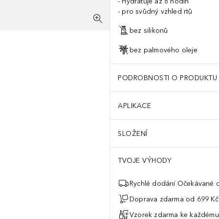
Hydratuje až 8 hodin
pro svůdný vzhled rtů
bez silikonů
bez palmového oleje
PODROBNOSTI O PRODUKTU
APLIKACE
SLOŽENÍ
TVOJE VÝHODY
Rychlé dodání Očekávané d
Doprava zdarma od 699 Kč
Vzorek zdarma ke každému