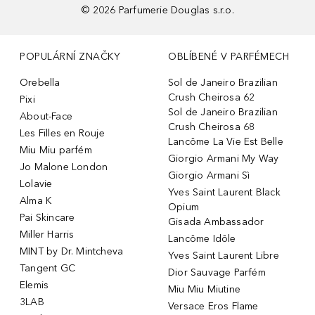
©
2026
Parfumerie Douglas s.r.o.
POPULÁRNÍ ZNAČKY
OBLÍBENÉ V PARFÉMECH
Orebella
Sol de Janeiro Brazilian
Crush Cheirosa 62
Pixi
Sol de Janeiro Brazilian
About-Face
Crush Cheirosa 68
Les Filles en Rouje
Lancôme La Vie Est Belle
Miu Miu parfém
Giorgio Armani My Way
Jo Malone London
Giorgio Armani Sì
Lolavie
Yves Saint Laurent Black
Alma K
Opium
Pai Skincare
Gisada Ambassador
Miller Harris
Lancôme Idôle
MINT by Dr. Mintcheva
Yves Saint Laurent Libre
Tangent GC
Dior Sauvage Parfém
Elemis
Miu Miu Miutine
3LAB
Versace Eros Flame