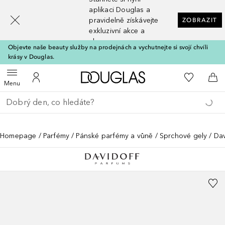
[navigation.slideout.screenreader]
aplikaci Douglas a
pravidelně získávejte
ZOBRAZIT
exkluzivní akce a
slevy
Objevte naše beauty služby na prodejnách a vychutnejte si svojí chvíli
krásy v Douglas.
Domů
K mému se
Otevřít menu
K mému účtu
Do 
Menu
Vraťte se
Proveďte vyhledávání
Homepage
Parfémy
Pánské parfémy a vůně
Sprchové gely
Dav