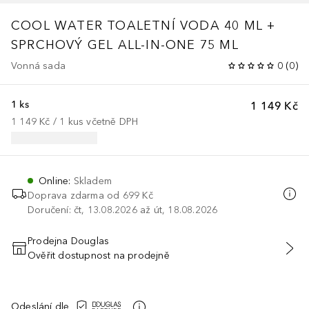
COOL WATER
TOALETNÍ VODA 40 ML +
SPRCHOVÝ GEL ALL-IN-ONE 75 ML
Vonná sada
0
(
0
)
1 ks
1 149 Kč
1 149 Kč
 / 
1
kus
včetně DPH
Online
:
Skladem
Doprava zdarma od 699 Kč
Doručení: čt, 13.08.2026 až út, 18.08.2026
Prodejna Douglas
Ověřit dostupnost na prodejně
PŘIDAT DO KOŠÍKU
Odeslání dle