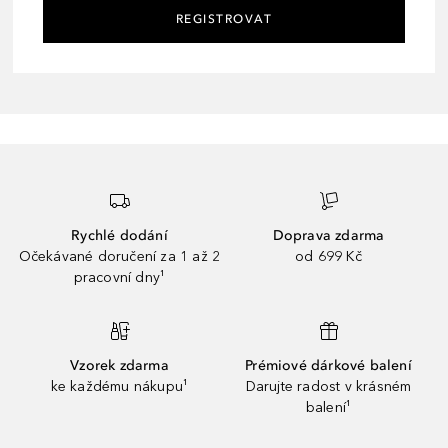
REGISTROVAT
Rychlé dodání
Doprava zdarma
Očekávané doručení za 1 až 2
od 699 Kč
pracovní dny¹
Vzorek zdarma
Prémiové dárkové balení
ke každému nákupu¹
Darujte radost v krásném
balení¹