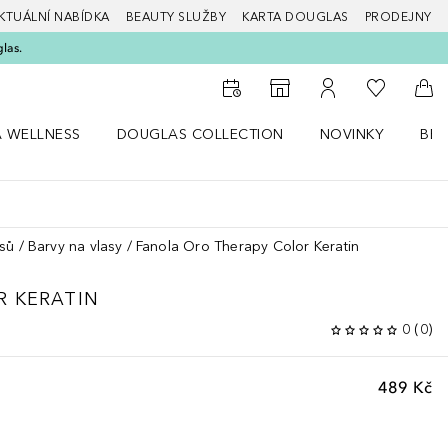
KTUÁLNÍ NABÍDKA
BEAUTY SLUŽBY
KARTA DOUGLAS
PRODEJNY
glas.
K mému se
K vyhledávači prodejen
K mému účtu
Do 
A WELLNESS
DOUGLAS COLLECTION
NOVINKY
BEA
abídku Zdraví a wellness
Otevřít nabídku Douglas Collection
Otevřít nabídku N
Ote
asů
Barvy na vlasy
Fanola Oro Therapy Color Keratin
R KERATIN
0
(
0
)
489 Kč