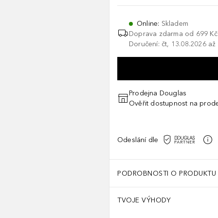
Online
:
Skladem
Doprava zdarma od
699 Kč
Doručení: čt, 13.08.2026 až
Prodejna Douglas
Ověřit dostupnost na prod
Odeslání dle
PODROBNOSTI O PRODUKTU
TVOJE VÝHODY