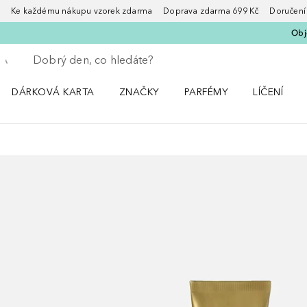
Ke každému nákupu vzorek zdarma Doprava zdarma 699 Kč Doručení za
Obje
Vraťte se
Proveďte vyhledávání
DÁRKOVÁ KARTA
ZNAČKY
PARFÉMY
LÍČENÍ
Otevřít nabídku ZNAČKY
Otevřít nabídku Parfémy
Otevřít nabí