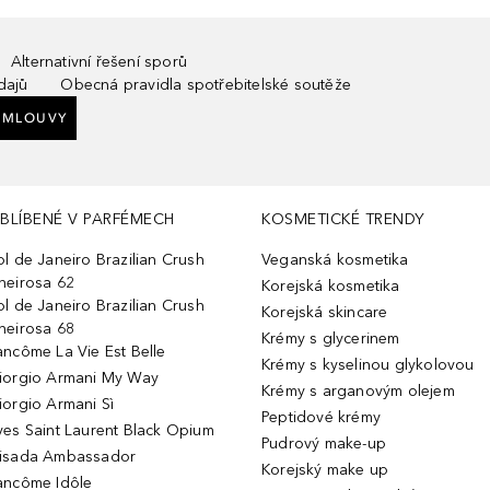
Alternativní řešení sporů
dajů
Obecná pravidla spotřebitelské soutěže
SMLOUVY
BLÍBENÉ V PARFÉMECH
KOSMETICKÉ TRENDY
ol de Janeiro Brazilian Crush
Veganská kosmetika
heirosa 62
Korejská kosmetika
ol de Janeiro Brazilian Crush
Korejská skincare
heirosa 68
Krémy s glycerinem
ancôme La Vie Est Belle
Krémy s kyselinou glykolovou
iorgio Armani My Way
Krémy s arganovým olejem
iorgio Armani Sì
Peptidové krémy
ves Saint Laurent Black Opium
Pudrový make-up
isada Ambassador
Korejský make up
ancôme Idôle