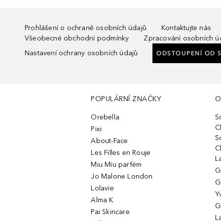
Prohlášení o ochraně osobních údajů
Kontaktujte nás
Všeobecné obchodní podmínky
Zpracování osobních ú
Nastavení ochrany osobních údajů
ODSTOUPENÍ OD 
POPULÁRNÍ ZNAČKY
O
Orebella
S
C
Pixi
S
About-Face
C
Les Filles en Rouje
L
Miu Miu parfém
G
Jo Malone London
G
Lolavie
Y
Alma K
G
Pai Skincare
L