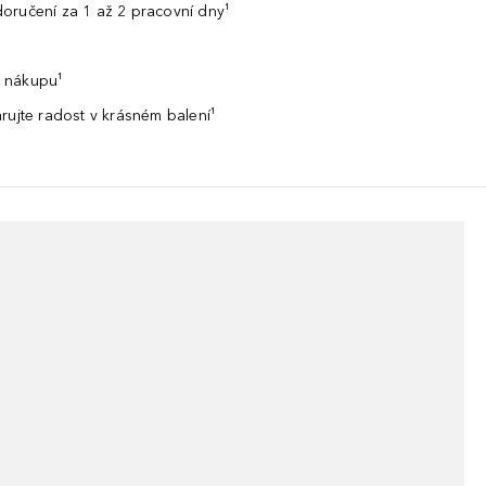
oručení za 1 až 2 pracovní dny¹
 nákupu¹
rujte radost v krásném balení¹