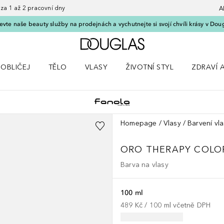
 1 až 2 pracovní dny
A
vte naše beauty služby na prodejnách a vychutnejte si svojí chvíli krásy v Dou
Domů
OBLIČEJ
TĚLO
VLASY
ŽIVOTNÍ STYL
ZDRAVÍ 
dku Líčení
Otevřít nabídku Obličej
Otevřít nabídku Tělo
Otevřít nabídku Vlasy
Otevřít nabídku Životní styl
Otevřít n
Homepage
Vlasy
Barvení vl
ORO THERAPY COLO
Barva na vlasy
100 ml
489 Kč
 / 
100
ml
včetně DPH