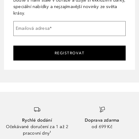
Buďte s námi stále v obraze a užijte si exkluzivní dárky,
speciální nabídky a nejzajímavější novinky ze světa
krásy.
Emailová adresa
*
REGISTROVAT
Rychlé dodání
Doprava zdarma
Očekávané doručení za 1 až 2
od 699 Kč
pracovní dny¹