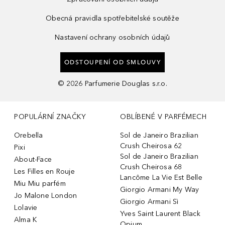
Obecná pravidla spotřebitelské soutěže
Nastavení ochrany osobních údajů
ODSTOUPENÍ OD SMLOUVY
©
2026
Parfumerie Douglas s.r.o.
POPULÁRNÍ ZNAČKY
OBLÍBENÉ V PARFÉMECH
Orebella
Sol de Janeiro Brazilian
Crush Cheirosa 62
Pixi
Sol de Janeiro Brazilian
About-Face
Crush Cheirosa 68
Les Filles en Rouje
Lancôme La Vie Est Belle
Miu Miu parfém
Giorgio Armani My Way
Jo Malone London
Giorgio Armani Sì
Lolavie
Yves Saint Laurent Black
Alma K
Opium