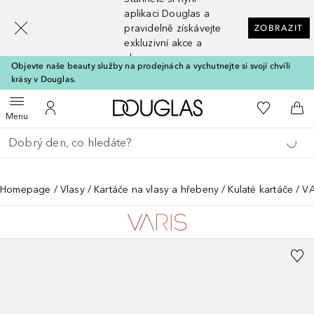
[navigation.slideout.screenreader]
aplikaci Douglas a
pravidelně získávejte
ZOBRAZIT
exkluzivní akce a
slevy
Objevte naše beauty služby na prodejnách a vychutnejte si svojí chvíli
krásy v Douglas.
Domů
K mému se
Otevřít menu
K mému účtu
Do 
Menu
Vraťte se
Proveďte vyhledávání
Homepage
Vlasy
Kartáče na vlasy a hřebeny
Kulaté kartáče
VA