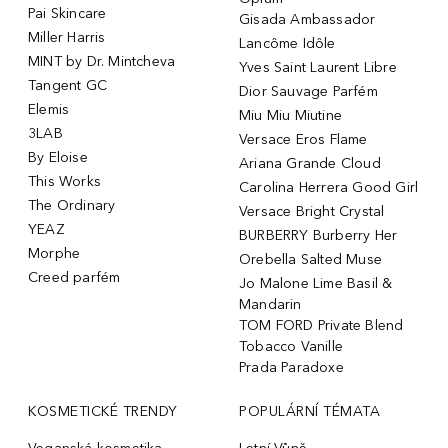
Pai Skincare
Gisada Ambassador
Miller Harris
Lancôme Idôle
MINT by Dr. Mintcheva
Yves Saint Laurent Libre
Tangent GC
Dior Sauvage Parfém
Elemis
Miu Miu Miutine
3LAB
Versace Eros Flame
By Eloise
Ariana Grande Cloud
This Works
Carolina Herrera Good Girl
The Ordinary
Versace Bright Crystal
YEAZ
BURBERRY Burberry Her
Morphe
Orebella Salted Muse
Creed parfém
Jo Malone Lime Basil &
Mandarin
TOM FORD Private Blend
Tobacco Vanille
Prada Paradoxe
KOSMETICKÉ TRENDY
POPULÁRNÍ TÉMATA