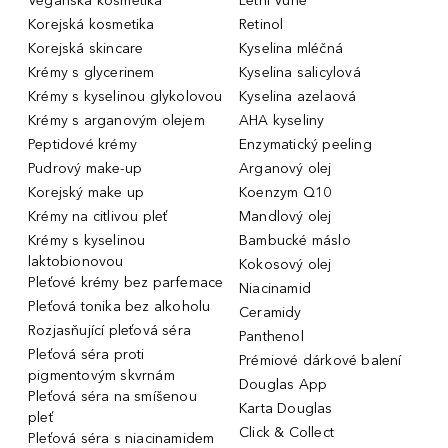
Veganská kosmetika
Letní Vůně
Korejská kosmetika
Retinol
Korejská skincare
Kyselina mléčná
Krémy s glycerinem
Kyselina salicylová
Krémy s kyselinou glykolovou
Kyselina azelaová
Krémy s arganovým olejem
AHA kyseliny
Peptidové krémy
Enzymatický peeling
Pudrový make-up
Arganový olej
Korejský make up
Koenzym Q10
Krémy na citlivou pleť
Mandlový olej
Krémy s kyselinou
Bambucké máslo
laktobionovou
Kokosový olej
Pleťové krémy bez parfemace
Niacinamid
Pleťová tonika bez alkoholu
Ceramidy
Rozjasňující pleťová séra
Panthenol
Pleťová séra proti
Prémiové dárkové balení
pigmentovým skvrnám
Douglas App
Pleťová séra na smíšenou
Karta Douglas
pleť
Click & Collect
Pleťová séra s niacinamidem