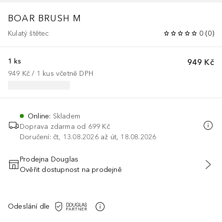
BOAR BRUSH M
Kulatý štětec
0
(
0
)
1 ks
949 Kč
949 Kč
 / 
1
kus
včetně DPH
Online
:
Skladem
Doprava zdarma od 699 Kč
Doručení: čt, 13.08.2026 až út, 18.08.2026
Prodejna Douglas
Ověřit dostupnost na prodejně
PŘIDAT DO KOŠÍKU
Odeslání dle