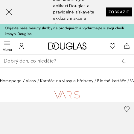
[navigation.slideout.screenreader]
aplikaci Douglas a
pravidelně získávejte
ZOBRAZIT
exkluzivní akce a
slevy
Objevte naše beauty služby na prodejnách a vychutnejte si svojí chvíli
krásy v Douglas.
Domů
K mému se
Otevřít menu
K mému účtu
Do 
Menu
Vraťte se
Proveďte vyhledávání
Homepage
Vlasy
Kartáče na vlasy a hřebeny
Ploché kartáče
V