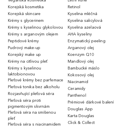
Veganská kosmetika
Letní Vůně
Korejská kosmetika
Retinol
Korejská skincare
Kyselina mléčná
Krémy s glycerinem
Kyselina salicylová
Krémy s kyselinou glykolovou
Kyselina azelaová
Krémy s arganovým olejem
AHA kyseliny
Peptidové krémy
Enzymatický peeling
Pudrový make-up
Arganový olej
Korejský make up
Koenzym Q10
Krémy na citlivou pleť
Mandlový olej
Krémy s kyselinou
Bambucké máslo
laktobionovou
Kokosový olej
Pleťové krémy bez parfemace
Niacinamid
Pleťová tonika bez alkoholu
Ceramidy
Rozjasňující pleťová séra
Panthenol
Pleťová séra proti
Prémiové dárkové balení
pigmentovým skvrnám
Douglas App
Pleťová séra na smíšenou
Karta Douglas
pleť
Click & Collect
Pleťová séra s niacinamidem