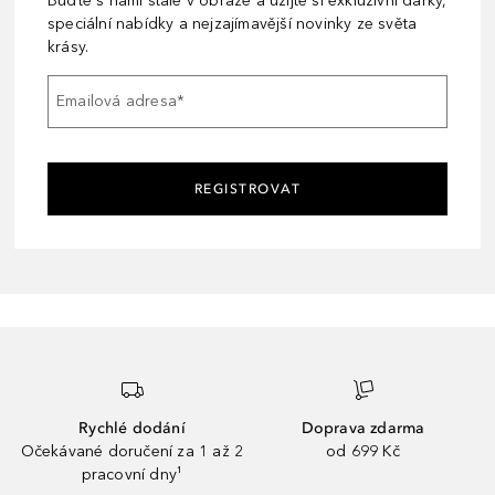
Buďte s námi stále v obraze a užijte si exkluzivní dárky,
speciální nabídky a nejzajímavější novinky ze světa
krásy.
Emailová adresa
*
REGISTROVAT
Rychlé dodání
Doprava zdarma
Očekávané doručení za 1 až 2
od 699 Kč
pracovní dny¹