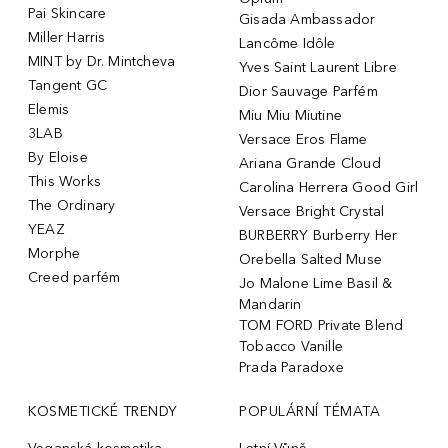
Pai Skincare
Gisada Ambassador
Miller Harris
Lancôme Idôle
MINT by Dr. Mintcheva
Yves Saint Laurent Libre
Tangent GC
Dior Sauvage Parfém
Elemis
Miu Miu Miutine
3LAB
Versace Eros Flame
By Eloise
Ariana Grande Cloud
This Works
Carolina Herrera Good Girl
The Ordinary
Versace Bright Crystal
YEAZ
BURBERRY Burberry Her
Morphe
Orebella Salted Muse
Creed parfém
Jo Malone Lime Basil &
Mandarin
TOM FORD Private Blend
Tobacco Vanille
Prada Paradoxe
KOSMETICKÉ TRENDY
POPULÁRNÍ TÉMATA