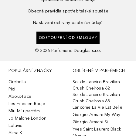
Obecná pravidla spotřebitelské soutěže
Nastavení ochrany osobních údajů
ODSTOUPENÍ OD SMLOUVY
©
2026
Parfumerie Douglas s.r.o.
POPULÁRNÍ ZNAČKY
OBLÍBENÉ V PARFÉMECH
Orebella
Sol de Janeiro Brazilian
Crush Cheirosa 62
Pixi
Sol de Janeiro Brazilian
About-Face
Crush Cheirosa 68
Les Filles en Rouje
Lancôme La Vie Est Belle
Miu Miu parfém
Giorgio Armani My Way
Jo Malone London
Giorgio Armani Sì
Lolavie
Yves Saint Laurent Black
Alma K
Opium