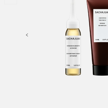
HA-ISOMETHYL IONONE..