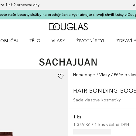
 1 až 2 pracovní dny
A
vte naše beauty služby na prodejnách a vychutnejte si svojí chvíli krásy v Dou
Domů
OBLIČEJ
TĚLO
VLASY
ŽIVOTNÍ STYL
ZDRAVÍ 
dku Líčení
Otevřít nabídku Obličej
Otevřít nabídku Tělo
Otevřít nabídku Vlasy
Otevřít nabídku Životní styl
Otevřít n
Homepage
Vlasy
Péče o vla
HAIR BONDING BOOS
Sada vlasové kosmetiky
1 ks
1 349 Kč
 / 
1
kus
včetně DPH