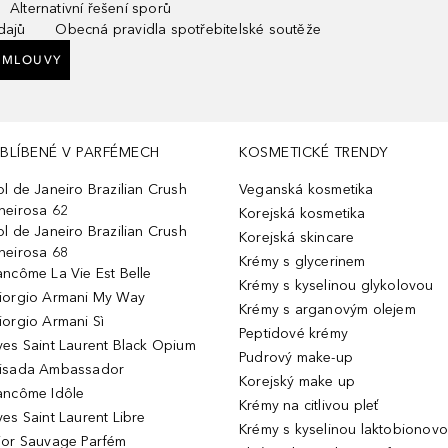
Alternativní řešení sporů
dajů
Obecná pravidla spotřebitelské soutěže
SMLOUVY
BLÍBENÉ V PARFÉMECH
KOSMETICKÉ TRENDY
ol de Janeiro Brazilian Crush
Veganská kosmetika
heirosa 62
Korejská kosmetika
ol de Janeiro Brazilian Crush
Korejská skincare
heirosa 68
Krémy s glycerinem
ancôme La Vie Est Belle
Krémy s kyselinou glykolovou
iorgio Armani My Way
Krémy s arganovým olejem
iorgio Armani Sì
Peptidové krémy
ves Saint Laurent Black Opium
Pudrový make-up
isada Ambassador
Korejský make up
ancôme Idôle
Krémy na citlivou pleť
ves Saint Laurent Libre
Krémy s kyselinou laktobionov
ior Sauvage Parfém