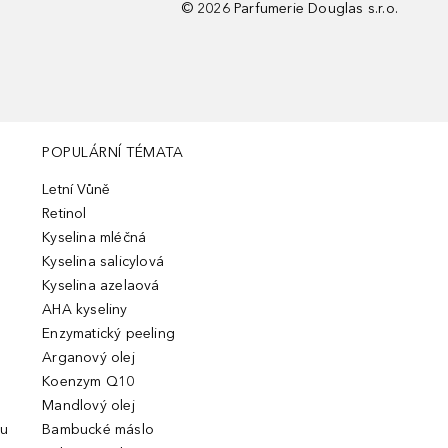
©
2026
Parfumerie Douglas s.r.o.
POPULÁRNÍ TÉMATA
Letní Vůně
Retinol
Kyselina mléčná
Kyselina salicylová
Kyselina azelaová
AHA kyseliny
Enzymatický peeling
Arganový olej
Koenzym Q10
Mandlový olej
ou
Bambucké máslo