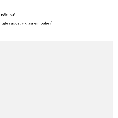
 nákupu¹
rujte radost v krásném balení¹