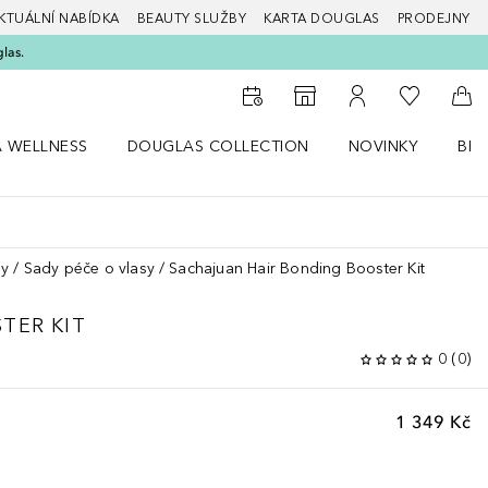
KTUÁLNÍ NABÍDKA
BEAUTY SLUŽBY
KARTA DOUGLAS
PRODEJNY
glas.
K mému se
K vyhledávači prodejen
K mému účtu
Do 
A WELLNESS
DOUGLAS COLLECTION
NOVINKY
BEA
abídku Zdraví a wellness
Otevřít nabídku Douglas Collection
Otevřít nabídku N
Ote
sy
Sady péče o vlasy
Sachajuan Hair Bonding Booster Kit
TER KIT
0
(
0
)
1 349 Kč