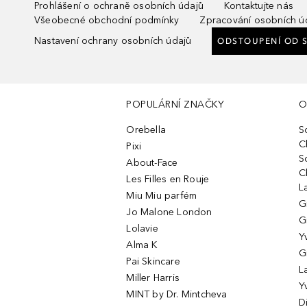
Prohlášení o ochraně osobních údajů
Kontaktujte nás
Všeobecné obchodní podmínky
Zpracování osobních ú
Nastavení ochrany osobních údajů
ODSTOUPENÍ OD 
POPULÁRNÍ ZNAČKY
O
Orebella
S
C
Pixi
S
About-Face
C
Les Filles en Rouje
L
Miu Miu parfém
G
Jo Malone London
G
Lolavie
Y
Alma K
G
Pai Skincare
L
Miller Harris
Y
MINT by Dr. Mintcheva
D