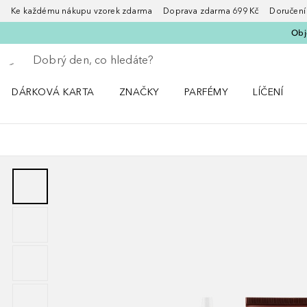
Ke každému nákupu vzorek zdarma Doprava zdarma 699 Kč Doručení za
Obje
Vraťte se
Proveďte vyhledávání
DÁRKOVÁ KARTA
ZNAČKY
PARFÉMY
LÍČENÍ
Otevřít nabídku ZNAČKY
Otevřít nabídku Parfémy
Otevřít nabí