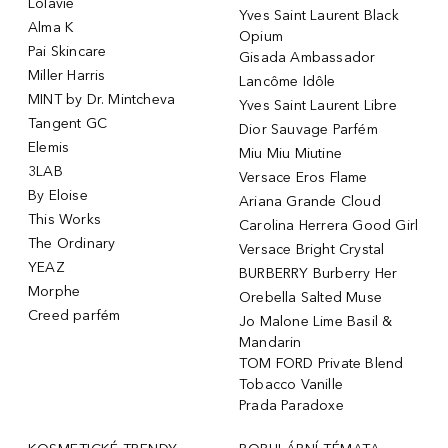
Lolavie
Yves Saint Laurent Black
Alma K
Opium
Pai Skincare
Gisada Ambassador
Miller Harris
Lancôme Idôle
MINT by Dr. Mintcheva
Yves Saint Laurent Libre
Tangent GC
Dior Sauvage Parfém
Elemis
Miu Miu Miutine
3LAB
Versace Eros Flame
By Eloise
Ariana Grande Cloud
This Works
Carolina Herrera Good Girl
The Ordinary
Versace Bright Crystal
YEAZ
BURBERRY Burberry Her
Morphe
Orebella Salted Muse
Creed parfém
Jo Malone Lime Basil &
Mandarin
TOM FORD Private Blend
Tobacco Vanille
Prada Paradoxe