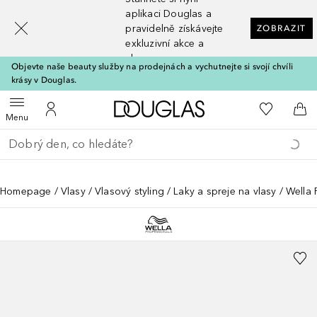
[navigation.slideout.screenreader]
aplikaci Douglas a
pravidelně získávejte
ZOBRAZIT
exkluzivní akce a
slevy
Objevte naše beauty služby na prodejnách a vychutnejte si svojí chvíli
krásy v Douglas.
Domů
K mému se
Otevřít menu
K mému účtu
Do 
Menu
Vraťte se
Proveďte vyhledávání
Homepage
Vlasy
Vlasový styling
Laky a spreje na vlasy
Wella 