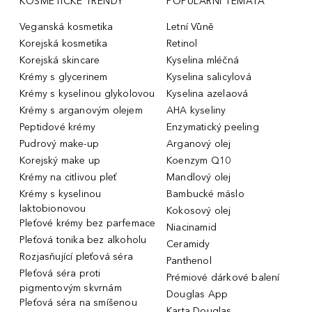
KOSMETICKÉ TRENDY
POPULÁRNÍ TÉMATA
Veganská kosmetika
Letní Vůně
Korejská kosmetika
Retinol
Korejská skincare
Kyselina mléčná
Krémy s glycerinem
Kyselina salicylová
Krémy s kyselinou glykolovou
Kyselina azelaová
Krémy s arganovým olejem
AHA kyseliny
Peptidové krémy
Enzymatický peeling
Pudrový make-up
Arganový olej
Korejský make up
Koenzym Q10
Krémy na citlivou pleť
Mandlový olej
Krémy s kyselinou
Bambucké máslo
laktobionovou
Kokosový olej
Pleťové krémy bez parfemace
Niacinamid
Pleťová tonika bez alkoholu
Ceramidy
Rozjasňující pleťová séra
Panthenol
Pleťová séra proti
Prémiové dárkové balení
pigmentovým skvrnám
Douglas App
Pleťová séra na smíšenou
Karta Douglas