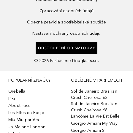
Zpracování osobních údajů
Obecná pravidla spotřebitelské soutěže
Nastavení ochrany osobních údajů
ODSTOUPENÍ OD SMLOUVY
©
2026
Parfumerie Douglas s.r.o.
POPULÁRNÍ ZNAČKY
OBLÍBENÉ V PARFÉMECH
Orebella
Sol de Janeiro Brazilian
Crush Cheirosa 62
Pixi
Sol de Janeiro Brazilian
About-Face
Crush Cheirosa 68
Les Filles en Rouje
Lancôme La Vie Est Belle
Miu Miu parfém
Giorgio Armani My Way
Jo Malone London
Giorgio Armani Sì