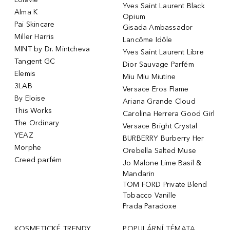
Yves Saint Laurent Black
Alma K
Opium
Pai Skincare
Gisada Ambassador
Miller Harris
Lancôme Idôle
MINT by Dr. Mintcheva
Yves Saint Laurent Libre
Tangent GC
Dior Sauvage Parfém
Elemis
Miu Miu Miutine
3LAB
Versace Eros Flame
By Eloise
Ariana Grande Cloud
This Works
Carolina Herrera Good Girl
The Ordinary
Versace Bright Crystal
YEAZ
BURBERRY Burberry Her
Morphe
Orebella Salted Muse
Creed parfém
Jo Malone Lime Basil &
Mandarin
TOM FORD Private Blend
Tobacco Vanille
Prada Paradoxe
KOSMETICKÉ TRENDY
POPULÁRNÍ TÉMATA