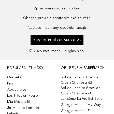
Zpracování osobních údajů
Obecná pravidla spotřebitelské soutěže
Nastavení ochrany osobních údajů
ODSTOUPENÍ OD SMLOUVY
©
2026
Parfumerie Douglas s.r.o.
POPULÁRNÍ ZNAČKY
OBLÍBENÉ V PARFÉMECH
Orebella
Sol de Janeiro Brazilian
Crush Cheirosa 62
Pixi
Sol de Janeiro Brazilian
About-Face
Crush Cheirosa 68
Les Filles en Rouje
Lancôme La Vie Est Belle
Miu Miu parfém
Giorgio Armani My Way
Jo Malone London
Giorgio Armani Sì
Lolavie