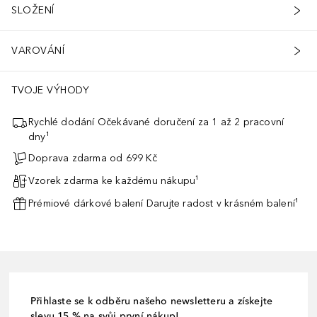
SLOŽENÍ
VAROVÁNÍ
TVOJE VÝHODY
Rychlé dodání Očekávané doručení za 1 až 2 pracovní
dny¹
Doprava zdarma od 699 Kč
Vzorek zdarma ke každému nákupu¹
Prémiové dárkové balení Darujte radost v krásném balení¹
Přihlaste se k odběru našeho newsletteru a získejte
slevu 15 % na svůj první nákup!