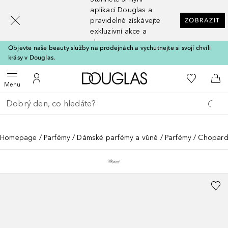
[navigation.slideout.screenreader]
aplikaci Douglas a
pravidelně získávejte
ZOBRAZIT
exkluzivní akce a
slevy
Objevte naše beauty služby na prodejnách a vychutnejte si svojí chvíli
krásy v Douglas.
Domů
K mému se
Otevřít menu
K mému účtu
Do 
Menu
Vraťte se
Proveďte vyhledávání
Homepage
Parfémy
Dámské parfémy a vůně
Parfémy
Chopard 