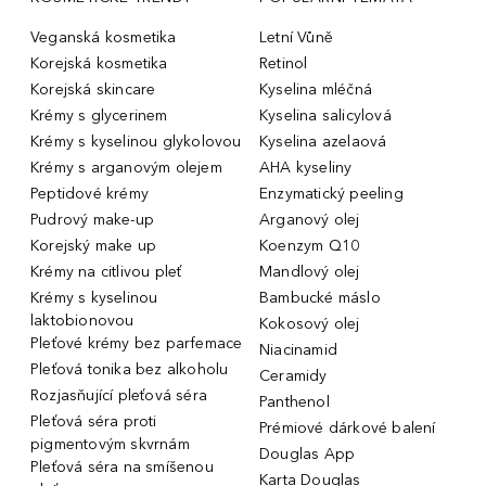
Veganská kosmetika
Letní Vůně
Korejská kosmetika
Retinol
Korejská skincare
Kyselina mléčná
Krémy s glycerinem
Kyselina salicylová
Krémy s kyselinou glykolovou
Kyselina azelaová
Krémy s arganovým olejem
AHA kyseliny
Peptidové krémy
Enzymatický peeling
Pudrový make-up
Arganový olej
Korejský make up
Koenzym Q10
Krémy na citlivou pleť
Mandlový olej
Krémy s kyselinou
Bambucké máslo
laktobionovou
Kokosový olej
Pleťové krémy bez parfemace
Niacinamid
Pleťová tonika bez alkoholu
Ceramidy
Rozjasňující pleťová séra
Panthenol
Pleťová séra proti
Prémiové dárkové balení
pigmentovým skvrnám
Douglas App
Pleťová séra na smíšenou
Karta Douglas