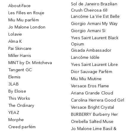
Sol de Janeiro Brazilian
About-Face
Crush Cheirosa 68
Les Filles en Rouje
Lancôme La Vie Est Belle
Miu Miu parfém
Giorgio Armani My Way
Jo Malone London
Giorgio Armani Sì
Lolavie
Yves Saint Laurent Black
Alma K
Opium
Pai Skincare
Gisada Ambassador
Miller Harris
Lancôme Idôle
MINT by Dr. Mintcheva
Yves Saint Laurent Libre
Tangent GC
Dior Sauvage Parfém
Elemis
Miu Miu Miutine
3LAB
Versace Eros Flame
By Eloise
Ariana Grande Cloud
This Works
Carolina Herrera Good Girl
The Ordinary
Versace Bright Crystal
YEAZ
BURBERRY Burberry Her
Morphe
Orebella Salted Muse
Creed parfém
Jo Malone Lime Basil &