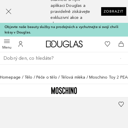
[navigation.slideout.screenreader]
aplikaci Douglas a
pravidelně získávejte
ZOBRAZIT
exkluzivní akce a
slevy
Objevte naše beauty služby na prodejnách a vychutnejte si svojí chvíli
krásy v Douglas.
Domů
K mému se
Otevřít menu
K mému účtu
Do 
Menu
Vraťte se
Proveďte vyhledávání
Homepage
Tělo
Péče o tělo
Tělová mléka
Moschino Toy 2 PEA