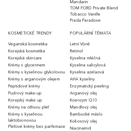
Mandarin
TOM FORD Private Blend
Tobacco Vanille
Prada Paradoxe
KOSMETICKÉ TRENDY
POPULÁRNÍ TÉMATA
Veganská kosmetika
Letní Vůně
Korejská kosmetika
Retinol
Korejská skincare
Kyselina mléčná
Krémy s glycerinem
Kyselina salicylová
Krémy s kyselinou glykolovou
Kyselina azelaová
Krémy s arganovým olejem
AHA kyseliny
Peptidové krémy
Enzymatický peeling
Pudrový make-up
Arganový olej
Korejský make up
Koenzym Q10
Krémy na citlivou pleť
Mandlový olej
Krémy s kyselinou
Bambucké máslo
laktobionovou
Kokosový olej
Pleťové krémy bez parfemace
Niacinamid