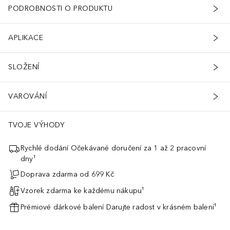
PODROBNOSTI O PRODUKTU
APLIKACE
SLOŽENÍ
VAROVÁNÍ
TVOJE VÝHODY
Rychlé dodání Očekávané doručení za 1 až 2 pracovní
dny¹
Doprava zdarma od 699 Kč
Vzorek zdarma ke každému nákupu¹
Prémiové dárkové balení Darujte radost v krásném balení¹