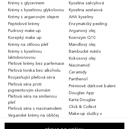
Krémy s glycerinem
Kyselina salicylová
Krémy s kyselinou glykolovou
Kyselina azelaová
Krémy s arganovým olejem
AHA kyseliny
Peptidové krémy
Enzymatický peeling
Pudrový make-up
Arganový olej
Korejský make up
Koenzym Q10
Krémy na citlivou pleť
Mandlový olej
Krémy s kyselinou
Bambucké máslo
laktobionovou
Kokosový olej
Pleťové krémy bez parfemace
Niacinamid
Pleťová tonika bez alkoholu
Ceramidy
Rozjasňující pleťová séra
Panthenol
Pleťová séra proti
Prémiové dárkové balení
pigmentovým skvrnám
Douglas App
Pleťová séra na smíšenou
Karta Douglas
pleť
Click & Collect
Pleťová séra s niacinamidem
Make-up služby v
Veganské krémy na obličej
parfumeriích Douglas
Miniatury parfémů, cestovní
Služby v prodejnách Douglas
flakony