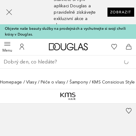
[navigation.slideout.screenreader]
aplikaci Douglas a
pravidelně získávejte
ZOBRAZIT
exkluzivní akce a
slevy
Objevte naše beauty služby na prodejnách a vychutnejte si svojí chvíli
krásy v Douglas.
Domů
K mému se
Otevřít menu
K mému účtu
Do 
Menu
Vraťte se
Proveďte vyhledávání
Homepage
Vlasy
Péče o vlasy
Šampony
KMS Consicious Style