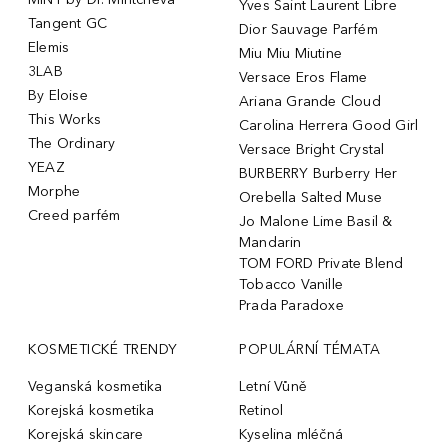
Yves Saint Laurent Libre
Tangent GC
Dior Sauvage Parfém
Elemis
Miu Miu Miutine
3LAB
Versace Eros Flame
By Eloise
Ariana Grande Cloud
This Works
Carolina Herrera Good Girl
The Ordinary
Versace Bright Crystal
YEAZ
BURBERRY Burberry Her
Morphe
Orebella Salted Muse
Creed parfém
Jo Malone Lime Basil &
Mandarin
TOM FORD Private Blend
Tobacco Vanille
Prada Paradoxe
KOSMETICKÉ TRENDY
POPULÁRNÍ TÉMATA
Veganská kosmetika
Letní Vůně
Korejská kosmetika
Retinol
Korejská skincare
Kyselina mléčná