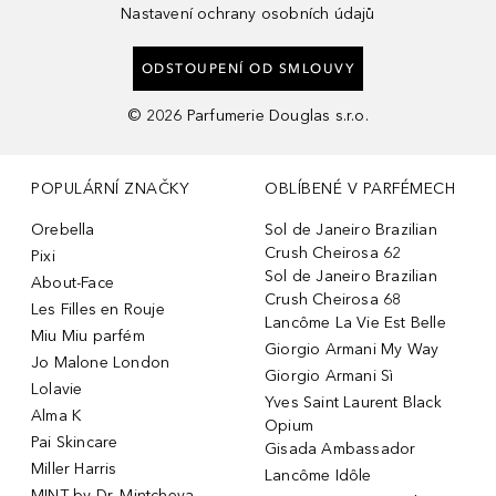
Nastavení ochrany osobních údajů
ODSTOUPENÍ OD SMLOUVY
©
2026
Parfumerie Douglas s.r.o.
POPULÁRNÍ ZNAČKY
OBLÍBENÉ V PARFÉMECH
Orebella
Sol de Janeiro Brazilian
Crush Cheirosa 62
Pixi
Sol de Janeiro Brazilian
About-Face
Crush Cheirosa 68
Les Filles en Rouje
Lancôme La Vie Est Belle
Miu Miu parfém
Giorgio Armani My Way
Jo Malone London
Giorgio Armani Sì
Lolavie
Yves Saint Laurent Black
Alma K
Opium
Pai Skincare
Gisada Ambassador
Miller Harris
Lancôme Idôle
MINT by Dr. Mintcheva