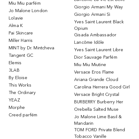
Miu Miu parfém
Giorgio Armani My Way
Jo Malone London
Giorgio Armani Sì
Lolavie
Yves Saint Laurent Black
Alma K
Opium
Pai Skincare
Gisada Ambassador
Miller Harris
Lancôme Idôle
MINT by Dr. Mintcheva
Yves Saint Laurent Libre
Tangent GC
Dior Sauvage Parfém
Elemis
Miu Miu Miutine
3LAB
Versace Eros Flame
By Eloise
Ariana Grande Cloud
This Works
Carolina Herrera Good Girl
The Ordinary
Versace Bright Crystal
YEAZ
BURBERRY Burberry Her
Morphe
Orebella Salted Muse
Creed parfém
Jo Malone Lime Basil &
Mandarin
TOM FORD Private Blend
Tobacco Vanille