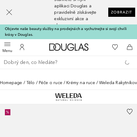
[navigation.slideout.screenreader]
aplikaci Douglas a
pravidelně získávejte
ZOBRAZIT
exkluzivní akce a
slevy
Objevte naše beauty služby na prodejnách a vychutnejte si svojí chvíli
krásy v Douglas.
Domů
K mému se
Otevřít menu
K mému účtu
Do 
Menu
Vraťte se
Proveďte vyhledávání
Homepage
Tělo
Péče o ruce
Krémy na ruce
Weleda Rakytníkov
%