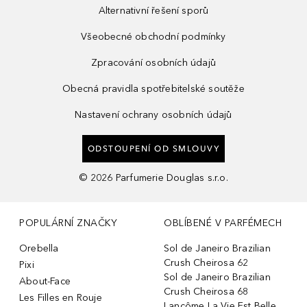
Alternativní řešení sporů
Všeobecné obchodní podmínky
Zpracování osobních údajů
Obecná pravidla spotřebitelské soutěže
Nastavení ochrany osobních údajů
ODSTOUPENÍ OD SMLOUVY
©
2026
Parfumerie Douglas s.r.o.
POPULÁRNÍ ZNAČKY
OBLÍBENÉ V PARFÉMECH
Orebella
Sol de Janeiro Brazilian
Crush Cheirosa 62
Pixi
Sol de Janeiro Brazilian
About-Face
Crush Cheirosa 68
Les Filles en Rouje
Lancôme La Vie Est Belle