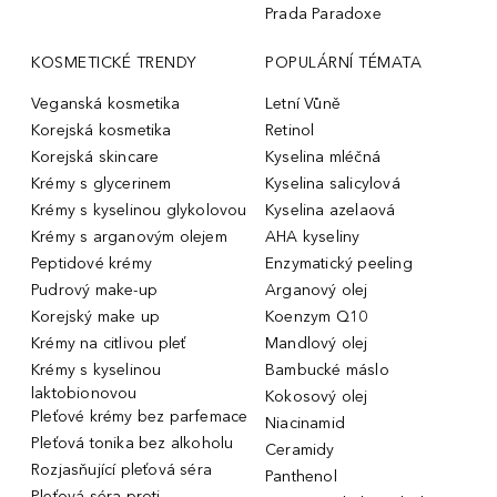
Prada Paradoxe
KOSMETICKÉ TRENDY
POPULÁRNÍ TÉMATA
Veganská kosmetika
Letní Vůně
Korejská kosmetika
Retinol
Korejská skincare
Kyselina mléčná
Krémy s glycerinem
Kyselina salicylová
Krémy s kyselinou glykolovou
Kyselina azelaová
Krémy s arganovým olejem
AHA kyseliny
Peptidové krémy
Enzymatický peeling
Pudrový make-up
Arganový olej
Korejský make up
Koenzym Q10
Krémy na citlivou pleť
Mandlový olej
Krémy s kyselinou
Bambucké máslo
laktobionovou
Kokosový olej
Pleťové krémy bez parfemace
Niacinamid
Pleťová tonika bez alkoholu
Ceramidy
Rozjasňující pleťová séra
Panthenol
Pleťová séra proti