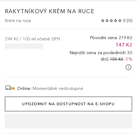
RAKYTNÍKOVÝ KRÉM NA RUCE
Krém na ruce
0
(
0
)
Původní cena
219 Kč
294 Kč
 / 
100
ml
včetně DPH
147 Kč
Nejnižší cena za posledních 30
dnů
155 Kč
-5%
Online
:
Momentálně nedostupné
UPOZORNIT NA DOSTUPNOST NA E-SHOPU