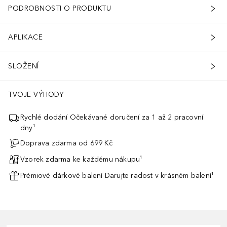
PODROBNOSTI O PRODUKTU
APLIKACE
SLOŽENÍ
TVOJE VÝHODY
Rychlé dodání Očekávané doručení za 1 až 2 pracovní
dny¹
Doprava zdarma od 699 Kč
Vzorek zdarma ke každému nákupu¹
Prémiové dárkové balení Darujte radost v krásném balení¹